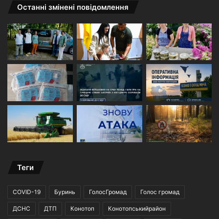
Останні змінені повідомлення
Теги
COVID-19
Буринь
ГолосГромад
Голос громад
ДСНС
ДТП
Конотоп
Конотопськийрайон