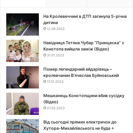
На Кролевеччині в ДТП загинула 5-річна
дитина
12.09.2022
Навідниця Тетяна Чубар “Принцеска” з
Конотопа вийшла заміж (Відео)
31.01.2023
Помер легендарний айдарівець –
кролевчанин В‘ячеслав Буйновський
17.01.2023
Мешканець Конотопщини вбив сусідку
(Відео)
27.02.2023
Від сьогодні прямих електричок до
Хутора-Михайлівського не буде +