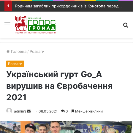
Родинам загиблих прикордонників із Конотопа передали посмертні нагороди
Меню
П
п
Головна
/
Розваги
Розваги
Український гурт Go_A
вирушив на Євробачення
2021
admin’s
S
08.05.2021
0
Менше хвилини
e
n
d