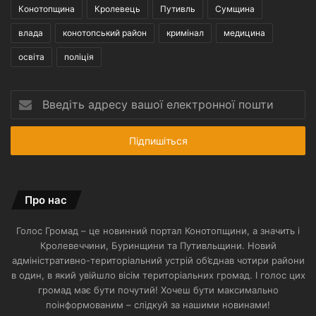
Конотопщина
Кролевець
Путивль
Сумщина
влада
конотопський район
кримінал
медицина
освіта
поліція
Введіть
адресу
вашої
електронної
пошти
Про нас
Голос Громад – це новинний портал Конотопщини, а значить і
Кролевеччини, Буринщини та Путивльщини. Новий
адміністративно-територіальний устрій об’єднав чотири райони
в один, в який увійшло вісім територіальних громад. І голос цих
громад має бути почутий! Хочеш бути максимально
поінформованим – слідкуй за нашими новинами!