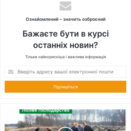
s
i
t
Ознайомлений – значить озброєний
e
Бажаєте бути в курсі
останніх новин?
Тільки найкорисніша і важлива інформація
В
в
е
д
і
т
ь
а
д
р
е