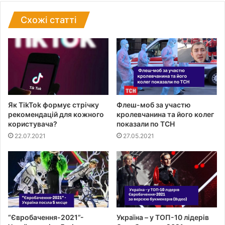
т
и
Схожі статті
Як TikTok формує стрічку
Флеш-моб за участю
рекомендацій для кожного
кролевчанина та його колег
користувача?
показали по ТСН
22.07.2021
27.05.2021
“Євробачення-2021”-
Україна – у ТОП-10 лідерів