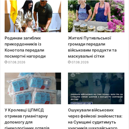
Родинам загиблих
Жителі Путивльської
прикордонників із
громади передали
Конотопа передали
військовим продукти та
посмертні нагороди
маскувальні сітки
07.08.2026
07.08.2026
У Кролевці ЦПМСД
Ошукували військових
отримав гуманітарну
через фейкові знайомства:
допомогу для
на Сумщині судитимуть
гінекологічних оглядів
учасників шахрайського