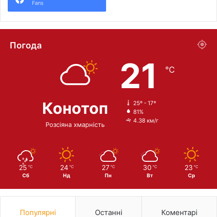
Fans
Погода
21
℃
Конотоп
25º - 17º
81%
4.38 км/г
Розсіяна хмарність
25
24
27
30
23
℃
℃
℃
℃
℃
Сб
Нд
Пн
Вт
Ср
Популярні
Останні
Коментарі