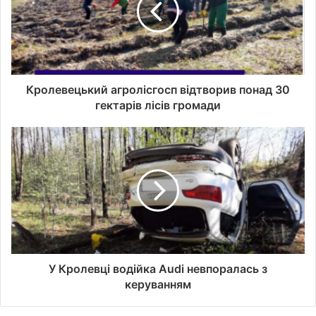
с
у
в
а
ш
о
Кролевецький агролісгосп відтворив понад 30
ї
гектарів лісів громади
е
л
е
к
т
р
о
н
н
о
ї
У Кролевці водійка Audi невпоралась з
п
керуванням
о
ш