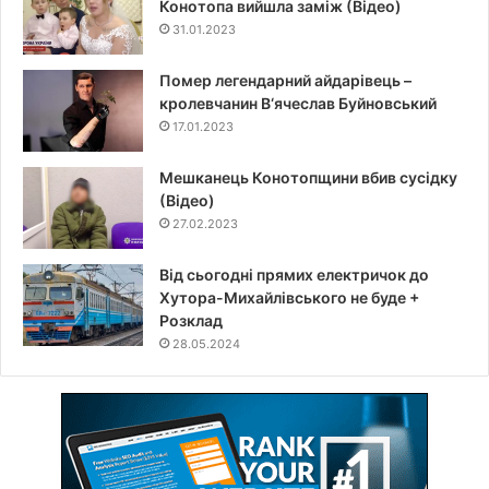
Конотопа вийшла заміж (Відео)
31.01.2023
Помер легендарний айдарівець –
кролевчанин В‘ячеслав Буйновський
17.01.2023
Мешканець Конотопщини вбив сусідку
(Відео)
27.02.2023
Від сьогодні прямих електричок до
Хутора-Михайлівського не буде +
Розклад
28.05.2024