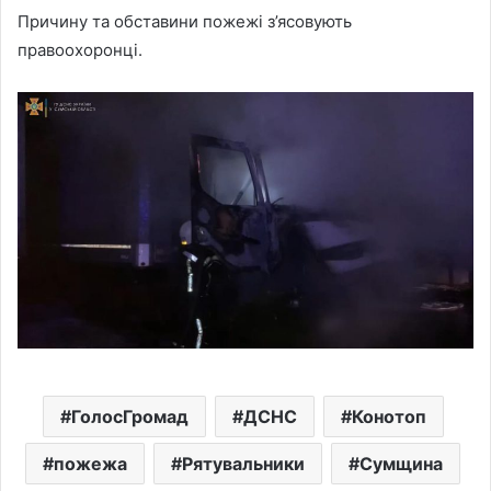
Причину та обставини пожежі з’ясовують
правоохоронці.
ГолосГромад
ДСНС
Конотоп
пожежа
Рятувальники
Сумщина