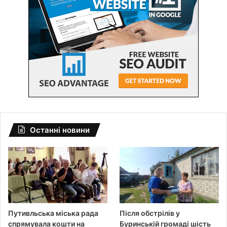
Останні новини
Путивльська міська рада
Після обстрілів у
спрямувала кошти на
Буринській громаді шість