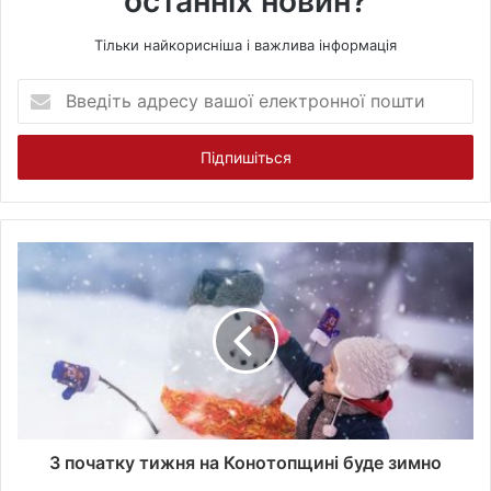
останніх новин?
Тільки найкорисніша і важлива інформація
В
в
е
д
і
т
ь
а
д
р
е
с
у
в
а
ш
о
З початку тижня на Конотопщині буде зимно
ї