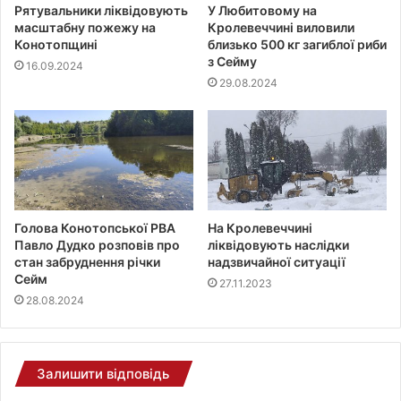
Рятувальники ліквідовують
У Любитовому на
масштабну пожежу на
Кролевеччині виловили
Конотопщині
близько 500 кг загиблої риби
з Сейму
16.09.2024
29.08.2024
Голова Конотопської РВА
На Кролевеччині
Павло Дудко розповів про
ліквідовують наслідки
стан забруднення річки
надзвичайної ситуації
Сейм
27.11.2023
28.08.2024
Залишити відповідь