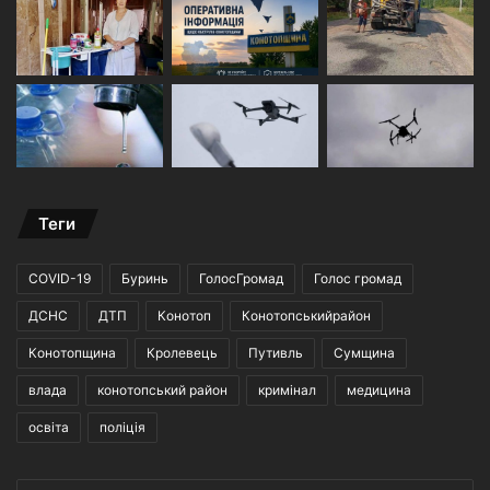
Теги
COVID-19
Буринь
ГолосГромад
Голос громад
ДСНС
ДТП
Конотоп
Конотопськийрайон
Конотопщина
Кролевець
Путивль
Сумщина
влада
конотопський район
кримінал
медицина
освіта
поліція
Введіть