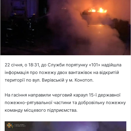
n
e
m
a
i
l
22 січня, о 18:31, до Служби порятунку «101» надійшла
інформація про пожежу двох вантажівок на відкритій
території по вул. Вирівській у м. Конотоп.
На гасіння направили черговий караул 15-ї державної
пожежно-рятувальної частини та добровільну пожежну
команду місцевого підприємства.