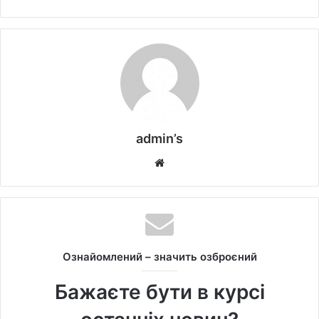
admin’s
W
e
b
s
i
t
Ознайомлений – значить озброєний
e
Бажаєте бути в курсі