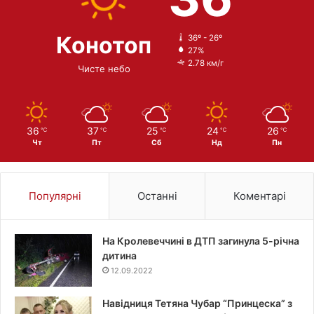
Конотоп
36º - 26º
27%
2.78 км/г
Чисте небо
36
37
25
24
26
℃
℃
℃
℃
℃
Чт
Пт
Сб
Нд
Пн
Популярні
Останні
Коментарі
На Кролевеччині в ДТП загинула 5-річна
дитина
12.09.2022
Навідниця Тетяна Чубар “Принцеска” з