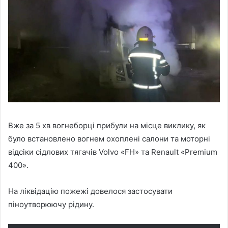
Вже за 5 хв вогнеборці прибули на місце виклику, як
було встановлено вогнем охоплені салони та моторні
відсіки сідлових тягачів Volvo «FH» та Renault «Premium
400».
На ліквідацію пожежі довелося застосувати
піноутворюючу рідину.