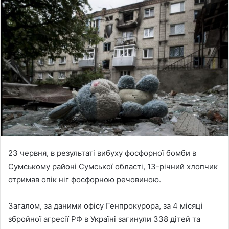
n
d
a
n
e
m
a
i
l
23 червня, в результаті вибуху фосфорної бомби в
Сумському районі Сумської області, 13-річний хлопчик
отримав опік ніг фосфорною речовиною.
Загалом, за даними офісу Генпрокурора, за 4 місяці
збройної агресії РФ в Україні загинули 338 дітей та