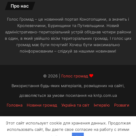
Про нас
Голос Громад – це новинний портал Конотопщини, а значить і
Кролевеччини, Буринщини та Путивльщини. Новий
адміністративно-територіальний устрій об’єднав чотири райони
в один, в який увійшло вісім територіальних громад. І голос цих
громад має бути почутий! Хочеш бути максимально
поінформованим – слідкуй за нашими новинами!
© 2026 |
Голос громад
Використання будь-яких матеріалів, розміщених на сайті,
дозволяється за умови посилання на kntp.com.ua
Головна
Новини громад
Україна та світ
Інтерв’ю
Розваги
Facebook
Telegram
Этот сайт использует cookie для хранения данных. Продолжая
использовать сайт, Вы даете свое согласие на работу с этими