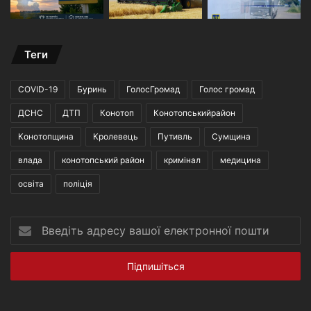
Теги
COVID-19
Буринь
ГолосГромад
Голос громад
ДСНС
ДТП
Конотоп
Конотопськийрайон
Конотопщина
Кролевець
Путивль
Сумщина
влада
конотопський район
кримінал
медицина
освіта
поліція
Введіть
адресу
вашої
електронної
пошти