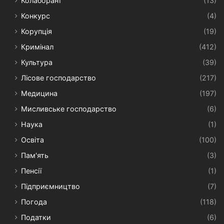
Колаборант
(13)
Конкурс
(4)
Корупція
(19)
Кримінал
(412)
Культура
(39)
Лісове господарство
(217)
Медицина
(197)
Мисливське господарство
(6)
Наука
(1)
Освіта
(100)
Пам'ять
(3)
Пенсії
(1)
Підприємництво
(7)
Погода
(118)
Податки
(6)