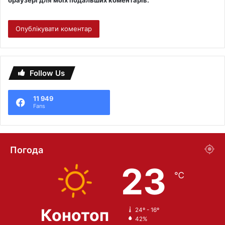
браузері для моїх подальших коментарів.
Follow Us
11 949
Fans
Погода
23
℃
Конотоп
24º - 16º
42%