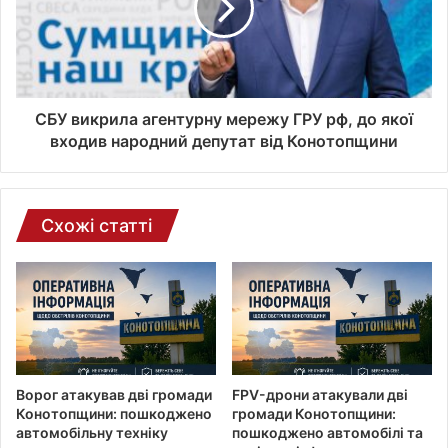
т
р
о
н
н
о
СБУ викрила агентурну мережу ГРУ рф, до якої
ї
входив народний депутат від Конотопщини
п
о
ш
т
Схожі статті
и
Ворог атакував дві громади
FPV-дрони атакували дві
Конотопщини: пошкоджено
громади Конотопщини:
автомобільну техніку
пошкоджено автомобілі та