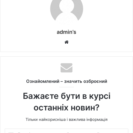
admin’s
W
e
b
s
i
t
Ознайомлений – значить озброєний
e
Бажаєте бути в курсі
останніх новин?
Тільки найкорисніша і важлива інформація
В