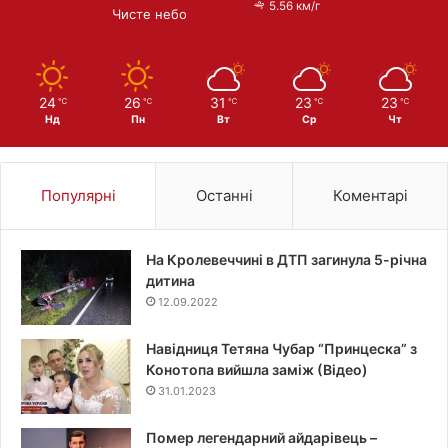
5.56 км/г
Чисте небо
24
26
31
23
23
℃
℃
℃
℃
℃
Нд
Пн
Вт
Ср
Чт
Популярні
Останні
Коментарі
На Кролевеччині в ДТП загинула 5-річна
дитина
12.09.2022
Навідниця Тетяна Чубар “Принцеска” з
Конотопа вийшла заміж (Відео)
31.01.2023
Помер легендарний айдарівець –