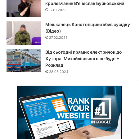
кролевчанин В‘ячеслав Буйновський
17.01.2023
Мешканець Конотопщини вбив сусідку
(Відео)
27.02.2023
Від сьогодні прямих електричок до
Хутора-Михайлівського не буде +
Розклад
28.05.2024