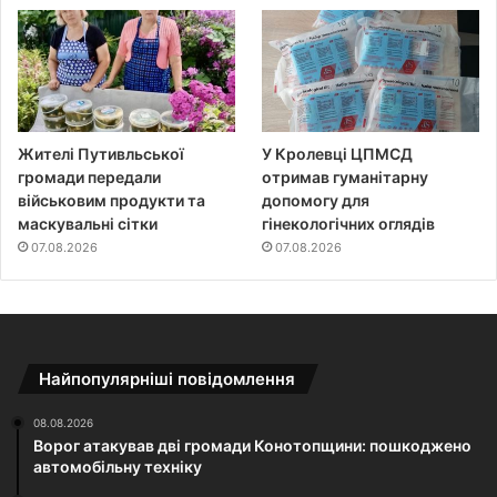
Жителі Путивльської
У Кролевці ЦПМСД
громади передали
отримав гуманітарну
військовим продукти та
допомогу для
маскувальні сітки
гінекологічних оглядів
07.08.2026
07.08.2026
Найпопулярніші повідомлення
08.08.2026
Ворог атакував дві громади Конотопщини: пошкоджено
автомобільну техніку