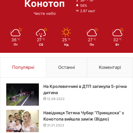
Конотоп
36º - 19º
56%
2.87 км/г
Чисте небо
36
27
25
27
32
℃
℃
℃
℃
℃
Пт
Сб
Нд
Пн
Вт
Популярні
Останні
Коментарі
На Кролевеччині в ДТП загинула 5-річна
дитина
12.09.2022
Навідниця Тетяна Чубар “Принцеска” з
Конотопа вийшла заміж (Відео)
31.01.2023