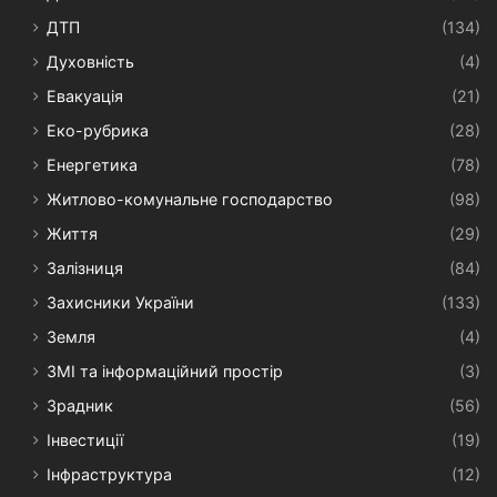
ДТП
(134)
Духовність
(4)
Евакуація
(21)
Еко-рубрика
(28)
Енергетика
(78)
Житлово-комунальне господарство
(98)
Життя
(29)
Залізниця
(84)
Захисники України
(133)
Земля
(4)
ЗМІ та інформаційний простір
(3)
Зрадник
(56)
Інвестиції
(19)
Інфраструктура
(12)