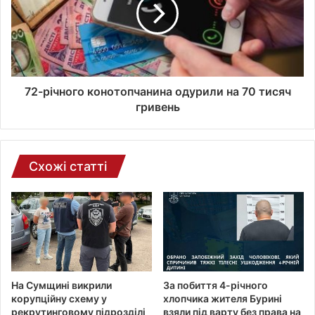
р
о
н
н
о
ї
72-річного конотопчанина одурили на 70 тисяч
п
гривень
о
ш
т
и
Схожі статті
На Сумщині викрили
За побиття 4-річного
корупційну схему у
хлопчика жителя Бурині
рекрутинговому підрозділі
взяли під варту без права на