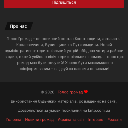
електронної
пошти
Про нас
Голос Громад – це новинний портал Конотопщини, а значить і
Кролевеччини, Буринщини та Путивльщини. Новий
адміністративно-територіальний устрій об’єднав чотири райони
в один, в який увійшло вісім територіальних громад. І голос цих
громад має бути почутий! Хочеш бути максимально
поінформованим – слідкуй за нашими новинами!
© 2026 |
Голос громад
Використання будь-яких матеріалів, розміщених на сайті,
дозволяється за умови посилання на kntp.com.ua
Головна
Новини громад
Україна та світ
Інтерв’ю
Розваги