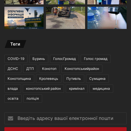
Теги
COVID-19
Буринь
ГолосГромад
Голос громад
ДСНС
ДТП
Конотоп
Конотопськийрайон
Конотопщина
Кролевець
Путивль
Сумщина
влада
конотопський район
кримінал
медицина
освіта
поліція
Введіть
адресу
вашої