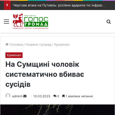
Чергова атака на Путивль: росіяни вдарили по інфраструктурному об’єкту та автомобілю
Меню
П
п
Головна
/
Новини громад
/
Кримінал
Кримінал
На Сумщині чоловік
систематично вбиває
сусідів
admin’s
S
10.03.2023
0
1 хвилина читання
e
n
d