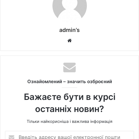
admin’s
W
e
b
s
i
t
Ознайомлений – значить озброєний
e
Бажаєте бути в курсі
останніх новин?
Тільки найкорисніша і важлива інформація
В