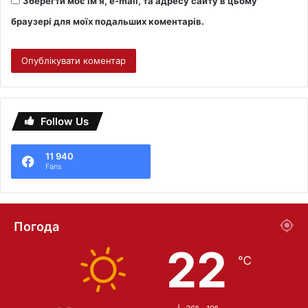
Зберегти моє ім'я, e-mail, та адресу сайту в цьому
браузері для моїх подальших коментарів.
Follow Us
11 940
Fans
Погода
22
℃