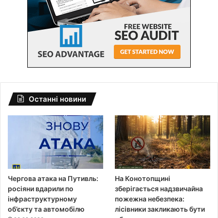
Останні новини
Чергова атака на Путивль:
На Конотопщині
росіяни вдарили по
зберігається надзвичайна
інфраструктурному
пожежна небезпека:
об’єкту та автомобілю
лісівники закликають бути