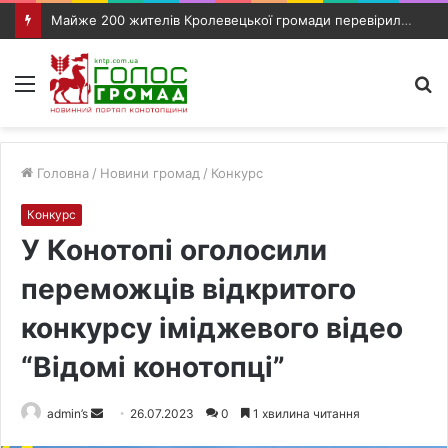
Майже 200 жителів Кролевецької громади перевірили слух під час виїзного прийому фахівців
Меню
П
п
Головна
/
Новини громад
/
Конкурс
Конкурс
У Конотопі оголосили
переможців відкритого
конкурсу іміджевого відео
“Відомі конотопці”
admin’s
S
26.07.2023
0
1 хвилина читання
e