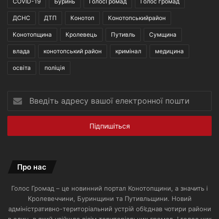
COVID-19
Буринь
ГолосГромад
Голос громад
ДСНС
ДТП
Конотоп
Конотопськийрайон
Конотопщина
Кролевець
Путивль
Сумщина
влада
конотопський район
кримінал
медицина
освіта
поліція
Введіть
адресу
вашої
електронної
пошти
Про нас
Голос Громад – це новинний портал Конотопщини, а значить і
Кролевеччини, Буринщини та Путивльщини. Новий
адміністративно-територіальний устрій об’єднав чотири райони
в один, в який увійшло вісім територіальних громад. І голос цих