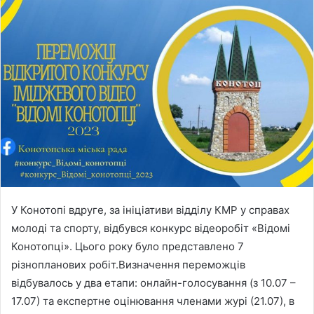
n
d
a
n
e
m
a
i
l
У Конотопі вдруге, за ініціативи відділу КМР у справах
молоді та спорту, відбувся конкурс відеоробіт «Відомі
Конотопці». Цього року було представлено 7
різнопланових робіт.Визначення переможців
відбувалось у два етапи: онлайн-голосування (з 10.07 –
17.07) та експертне оцінювання членами журі (21.07), в