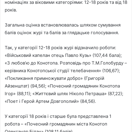
номінаціях за віковими категоріями: 12-18 років та від 18
років.
Загальна оцінка встановлювалась шляхом сумування
балів оцінок журі та балів за глядацьке голосування.
Так, у категорії 12-18 років журі відзначило роботи:
«Військовий капелан отець Павло Кузь» (107,44 бала);
«З любов’ю до Конотопа. Розповідь про Т.М.Голобурду –
керівника Конотопської студії телебачення» (106,67);
«Покликання примножувати добро» (Григорій
Айзенштат) (94,56); «Почесний громадянин Конотопа
Ігор» (88,11); «Життєвий шлях Ніколо Петраша» (87,22);
«Поет і Герой Артем Довгополий» (84,56).
У категорії 18 років і старше була представлена 1
робота – «Почесний громадянин міста Конотоп
Олександр Білан» (108,11 балів).