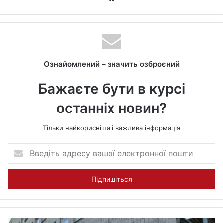
e
b
s
i
t
Ознайомлений – значить озброєний
e
Бажаєте бути в курсі
останніх новин?
Тільки найкорисніша і важлива інформація
В
в
е
д
і
т
ь
а