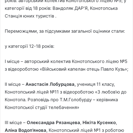
років: авторський колектив Конотопського ліцею №5; у
категорії від 18 років: Вандоляк ДАР’Я, Конотопська
Станція юних туристів .
Переможцями, за підсумками загальної оціники стали:
у категорії 12-18 років:
І місце – авторський колектив Конотопського ліцею №5
з відеороботою «Військовий капелан отець Павло Кузь»;
ІІ місце –
Анастасія Лобурцова,
учениця 11 класу,
Конотопський ліцей №11 з відеороботою «З любов’ю до
Конотопа. Розповідь про Т.М.Голобурду – керівника
Конотопської студії телебачення»
ІІІ місце –
Олександра Рязанцева
,
Нікіта Кусенко
,
Аліна Водоп’янова
, Конотопський ліцей №1 з роботою