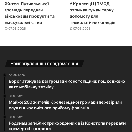
Жителі Путивльської
У Кролевці ЦПМСД
громади передали
отримав гуманітарну
військовим продукти та
допомогу для
маскувальні сітки
гінекологічних оглядів
07.08.2026
07.08.2026
Найпопулярніші повідомлення
08.08.2026
Ворог атакував дві громади Конотопщини: пошкоджено
автомобільну техніку
07.08.2026
Майже 200 жителів Кролевецької громади перевірили
слух під час виїзного прийому фахівців
07.08.2026
Родинам загиблих прикордонників із Конотопа передали
посмертні нагороди