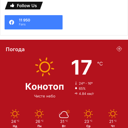
Follow Us
11 950
Fans
Погода
17
℃
Конотоп
24º - 16º
65%
4.84 км/г
Чисте небо
24
26
31
23
21
℃
℃
℃
℃
℃
Нд
Пн
Вт
Ср
Чт