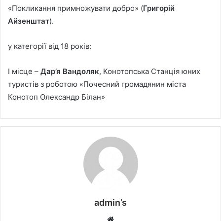
«Покликання примножувати добро» (
Григорій
Айзенштат
).
у категорії від 18 років:
І місце –
Дар’я Вандоляк
, Конотопська Станція юних
туристів з роботою «Почесний громадянин міста
Конотоп Олександр Білан»
admin’s
W