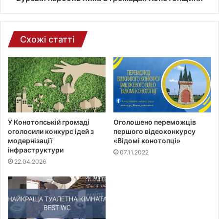
п
о
ш
т
Схожі статті
и
У Конотопській громаді
Оголошено переможців
оголосили конкурс ідей з
першого відеоконкурсу
модернізації
«Відомі конотопці»
інфраструктури
07.11.2022
22.04.2026