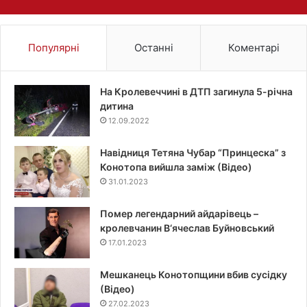
Популярні
Останні
Коментарі
На Кролевеччині в ДТП загинула 5-річна
дитина
12.09.2022
Навідниця Тетяна Чубар “Принцеска” з
Конотопа вийшла заміж (Відео)
31.01.2023
Помер легендарний айдарівець –
кролевчанин В‘ячеслав Буйновський
17.01.2023
Мешканець Конотопщини вбив сусідку
(Відео)
27.02.2023