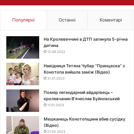
Популярні
Останні
Коментарі
На Кролевеччині в ДТП загинула 5-річна
дитина
12.09.2022
Навідниця Тетяна Чубар “Принцеска” з
Конотопа вийшла заміж (Відео)
31.01.2023
Помер легендарний айдарівець –
кролевчанин В‘ячеслав Буйновський
17.01.2023
Мешканець Конотопщини вбив сусідку
(Відео)
27.02.2023