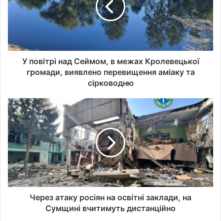
с
у
в
а
ш
о
У повітрі над Сеймом, в межах Кролевецької
ї
громади, виявлено перевищення аміаку та
е
сірководню
л
е
к
т
р
о
н
н
о
ї
п
Через атаку росіян на освітні заклади, на
о
Сумщині вчитимуть дистанційно
ш