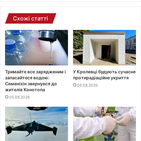
т
и
Схожі статті
Тримайте все зарядженим і
У Кролевці будують сучасне
запасайтеся водою:
протирадіаційне укриття
Семеніхін звернувся до
05.08.2026
жителів Конотопа
05.08.2026