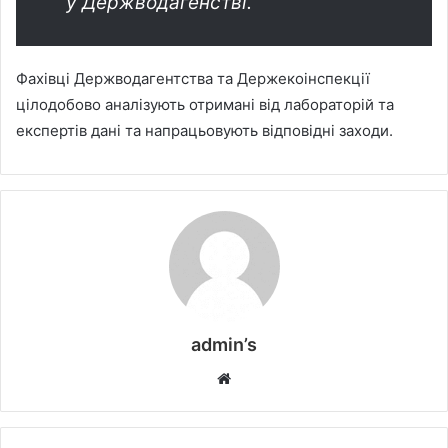
у Держводагенстві.
Фахівці Держводагентства та Держекоінспекції
цілодобово аналізують отримані від лабораторій та
експертів дані та напрацьовують відповідні заходи.
admin’s
W
e
b