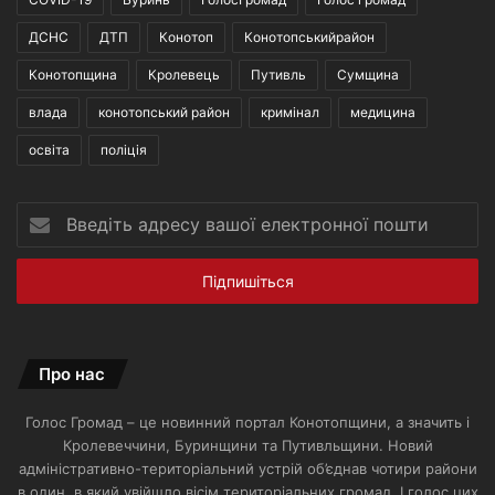
ДСНС
ДТП
Конотоп
Конотопськийрайон
Конотопщина
Кролевець
Путивль
Сумщина
влада
конотопський район
кримінал
медицина
освіта
поліція
Введіть
адресу
вашої
електронної
пошти
Про нас
Голос Громад – це новинний портал Конотопщини, а значить і
Кролевеччини, Буринщини та Путивльщини. Новий
адміністративно-територіальний устрій об’єднав чотири райони
в один, в який увійшло вісім територіальних громад. І голос цих