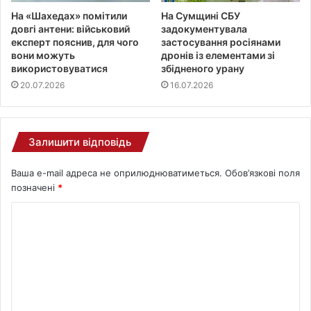
На «Шахедах» помітили
На Сумщині СБУ
довгі антени: військовий
задокументувала
експерт пояснив, для чого
застосування росіянами
вони можуть
дронів із елементами зі
використовуватися
збідненого урану
20.07.2026
16.07.2026
Залишити відповідь
Ваша e-mail адреса не оприлюднюватиметься.
Обов’язкові поля
позначені
*