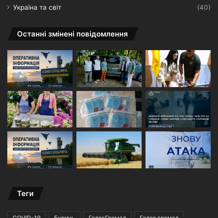
Україна та світ
(40)
Останні змінені повідомлення
Теги
COVID-19
Буринь
ГолосГромад
Голос громад