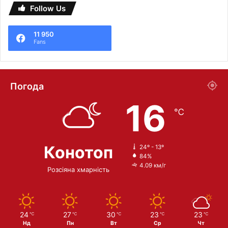
Follow Us
11 950
Fans
Погода
16
℃
Конотоп
24º - 13º
84%
4.09 км/г
Розсіяна хмарність
24
27
30
23
23
℃
℃
℃
℃
℃
Нд
Пн
Вт
Ср
Чт