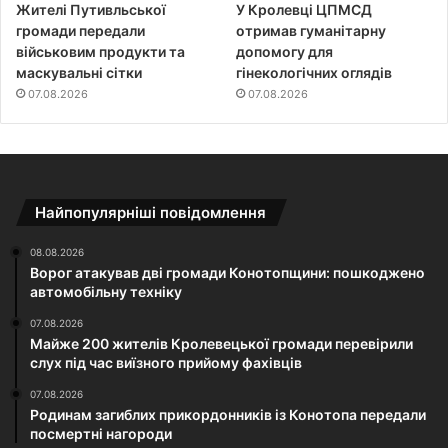
Жителі Путивльської
У Кролевці ЦПМСД
громади передали
отримав гуманітарну
військовим продукти та
допомогу для
маскувальні сітки
гінекологічних оглядів
07.08.2026
07.08.2026
Найпопулярніші повідомлення
08.08.2026
Ворог атакував дві громади Конотопщини: пошкоджено
автомобільну техніку
07.08.2026
Майже 200 жителів Кролевецької громади перевірили
слух під час виїзного прийому фахівців
07.08.2026
Родинам загиблих прикордонників із Конотопа передали
посмертні нагороди