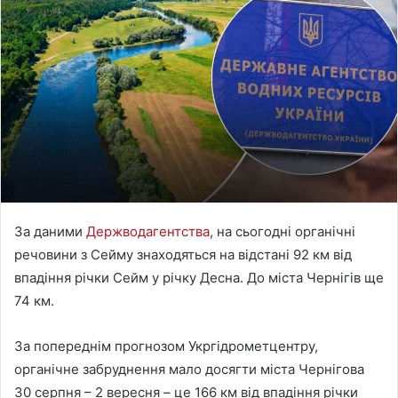
a
n
e
m
a
i
l
За даними
Держводагентства
, на сьогодні органічні
речовини з Сейму знаходяться на відстані 92 км від
впадіння річки Сейм у річку Десна. До міста Чернігів ще
74 км.
За попереднім прогнозом Укргідрометцентру,
органічне забруднення мало досягти міста Чернігова
30 серпня – 2 вересня – це 166 км від впадіння річки