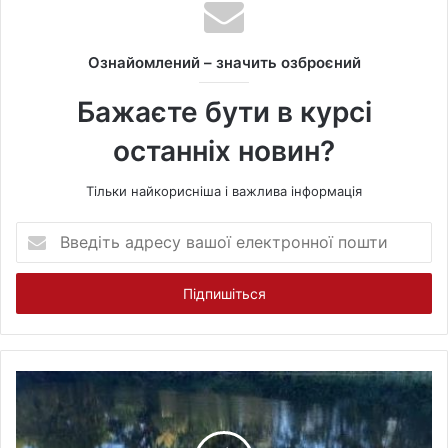
s
i
t
Ознайомлений – значить озброєний
e
Бажаєте бути в курсі
останніх новин?
Тільки найкорисніша і важлива інформація
В
в
е
д
і
т
ь
а
д
р
е