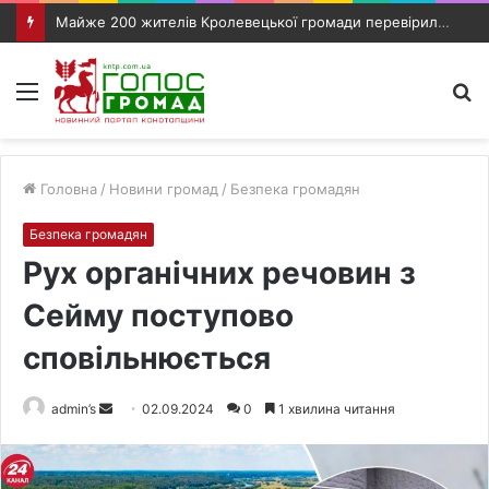
Майже 200 жителів Кролевецької громади перевірили слух під час виїзного прийому фахівців
Меню
П
п
Головна
/
Новини громад
/
Безпека громадян
Безпека громадян
Рух органічних речовин з
Сейму поступово
сповільнюється
admin’s
S
02.09.2024
0
1 хвилина читання
e
n
d