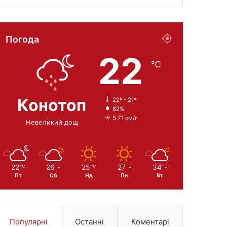
Погода
22
℃
Конотоп
22º - 21º
82%
5.71 км/г
Невеликий дощ
22
26
25
27
34
℃
℃
℃
℃
℃
Пт
Сб
Нд
Пн
Вт
Популярні
Останні
Коментарі