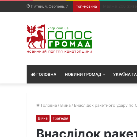
Родинам загибли
П’ятниця, Серпень, 7
Топ-новина
ГОЛОВНА
НОВИНИ ГРОМАД
УКРАЇНА ТА
Головна
/
Війна
/
Внаслідок ракетного удару по С
Війна
Трагедія
Внаслідок раке