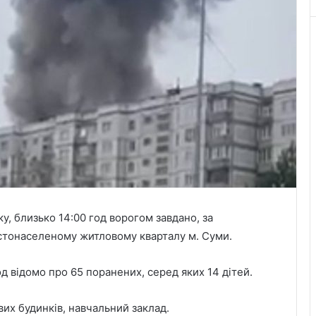
у, близько 14:00 год ворогом завдано, за
стонаселеному житловому кварталу м. Суми.
од відомо про 65 поранених, серед яких 14 дітей.
х будинків, навчальний заклад.