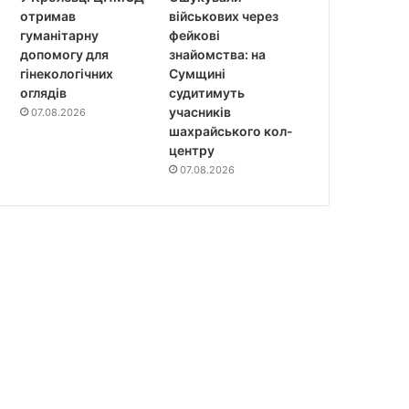
отримав
військових через
гуманітарну
фейкові
допомогу для
знайомства: на
гінекологічних
Сумщині
оглядів
судитимуть
учасників
07.08.2026
шахрайського кол-
центру
07.08.2026