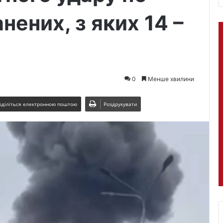
нених, з яких 14 –
0
Менше хвилини
оділіться електронною поштою
Роздрукувати