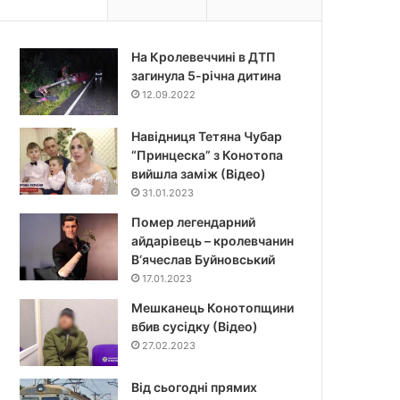
На Кролевеччині в ДТП
загинула 5-річна дитина
12.09.2022
Навідниця Тетяна Чубар
“Принцеска” з Конотопа
вийшла заміж (Відео)
31.01.2023
Помер легендарний
айдарівець – кролевчанин
В‘ячеслав Буйновський
17.01.2023
Мешканець Конотопщини
вбив сусідку (Відео)
27.02.2023
Від сьогодні прямих