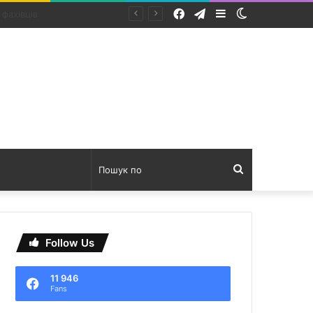
Facebook
Telegram
Sidebar
Switch
skin
Пошук
по
Follow Us
11 946
Fans