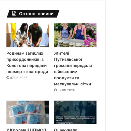
Останні новини
Родинам загиблих
Жителі
прикордонників із
Путивльської
Конотопа передали
громади передали
посмертні нагороди
військовим
продукти та
07.08.2026
маскувальні сітки
07.08.2026
У Кролевці ЦПМСД
Ошукували