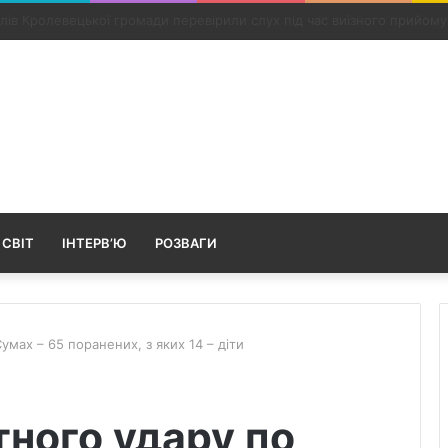
х прикордонників із Конотопа передали посмертні нагороди
 СВІТ
ІНТЕРВ’Ю
РОЗВАГИ
умах – 65 поранених, з яких 14 – діти
тного удару по