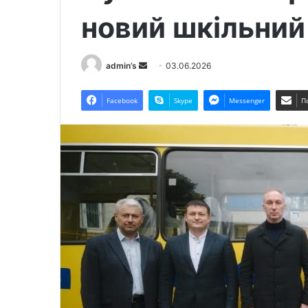
новий шкільний
admin’s
S
03.06.2026
e
n
Facebook
Skype
Messenger
П
d
a
n
e
m
a
i
l