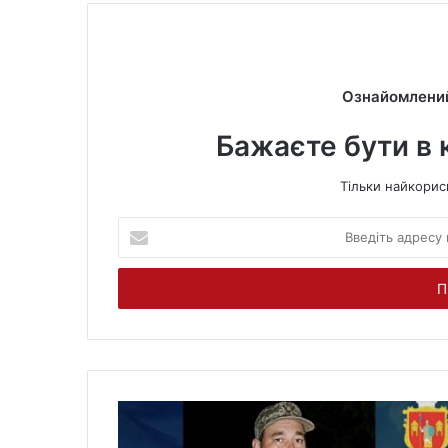
e
Ознайомлений
Бажаєте бути в 
Тільки найкорис
В
в
е
д
і
т
ь
а
д
р
е