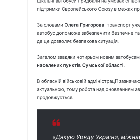
Шкільні автобуси придбали на умовах співфі
підтримки Європейського Союзу в межах прог
За словами
Олега Григорова
, транспорт уж
автобус допоможе забезпечити безпечне та р
де це дозволяє безпекова ситуація.
Загалом завдяки чотирьом новим автобуса
населених пунктів Сумської області.
В обласній військовій адміністрації зазнач
актуальною, тому робота над оновленням а
продовжується.
«Дякую Уряду України, міжн