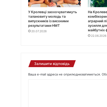
т
и
У Кролевці заохочуватимуть
На Кролеве
талановиту молодь та
комбікормо
випускників із високими
аграрний л
результатами НМТ
зусилля дл
майбутніх 
20.07.2026
22.06.2026
Залишити відповідь
Ваша e-mail адреса не оприлюднюватиметься.
Обо