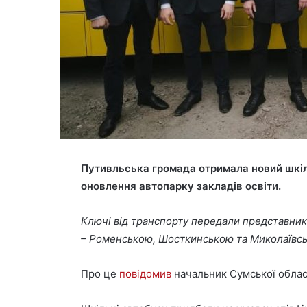
Путивльська громада отримала новий шкі
оновлення автопарку закладів освіти.
Ключі від транспорту передали представни
– Роменською, Шосткинською та Миколаївс
Про це
повідомив
начальник Сумської облас