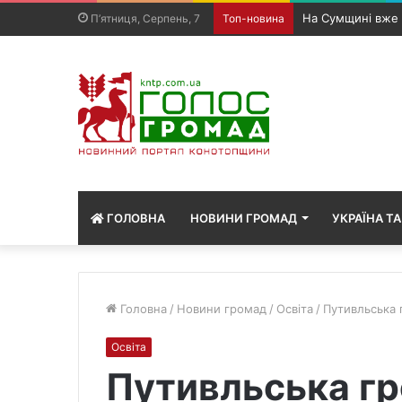
Чергова атака на
П’ятниця, Серпень, 7
Топ-новина
ГОЛОВНА
НОВИНИ ГРОМАД
УКРАЇНА ТА
Головна
/
Новини громад
/
Освіта
/
Путивльська 
Освіта
Путивльська г