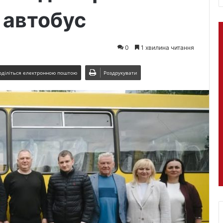
 автобус
0
1 хвилина читання
оділіться електронною поштою
Роздрукувати