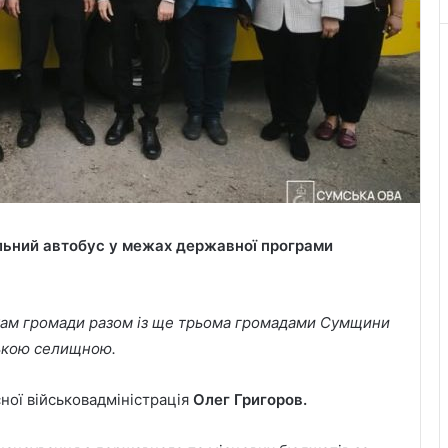
льний автобус у межах державної програми
кам громади разом із ще трьома громадами Сумщини
ькою селищною.
ної військовадміністрація
Олег Григоров.