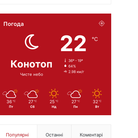
Погода
22
℃
Конотоп
36º - 19º
64%
2.98 км/г
Чисте небо
36
27
25
27
32
℃
℃
℃
℃
℃
Пт
Сб
Нд
Пн
Вт
Популярні
Останні
Коментарі