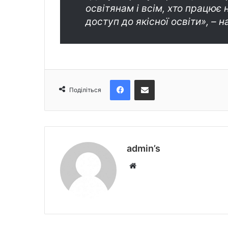
освітянам і всім, хто працює
доступ до якісної освіти», – 
Facebook
Поділіться електронною поштою
Поділіться
admin’s
W
e
b
s
i
t