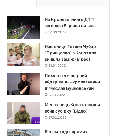
На Кролевеччині в ДТП
загинула 5-річна дитина
12.09.2022
Навідниця Тетяна Чубар
“Принцеска” з Конотопа
вийшла заміж (Відео)
31.01.2023
Помер легендарний
айдарівець – кролевчанин
В‘ячеслав Буйновський
17.01.2023
Мешканець Конотопщини
вбив сусідку (Відео)
27.02.2023
Від сьогодні прямих