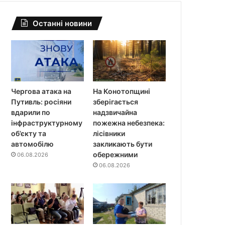
Останні новини
Чергова атака на
На Конотопщині
Путивль: росіяни
зберігається
вдарили по
надзвичайна
інфраструктурному
пожежна небезпека:
об’єкту та
лісівники
автомобілю
закликають бути
обережними
06.08.2026
06.08.2026