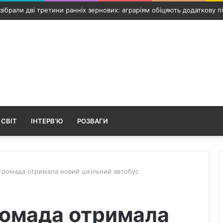
 Путивль: росіяни вдарили по інфраструктурному об’єкту та автомо
 СВІТ
ІНТЕРВ’Ю
РОЗВАГИ
громада отримала новий шкільний автобус
ромада отримала