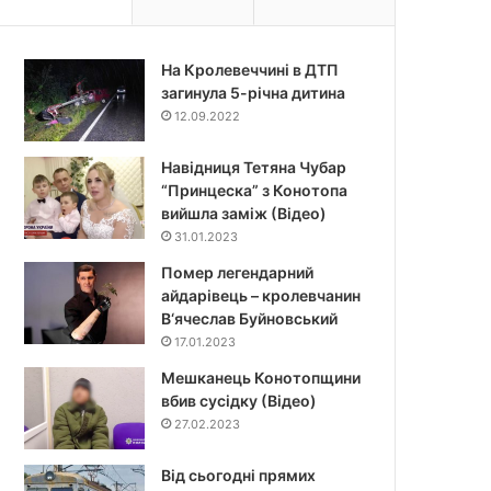
На Кролевеччині в ДТП
загинула 5-річна дитина
12.09.2022
Навідниця Тетяна Чубар
“Принцеска” з Конотопа
вийшла заміж (Відео)
31.01.2023
Помер легендарний
айдарівець – кролевчанин
В‘ячеслав Буйновський
17.01.2023
Мешканець Конотопщини
вбив сусідку (Відео)
27.02.2023
Від сьогодні прямих