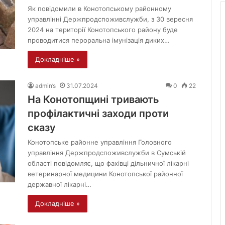
Як повідомили в Конотопському районному
управлінні Держпродспоживслужби, з 30 вересня
2024 на території Конотопського району буде
проводитися пероральна імунізація диких…
Докладніше »
admin’s
31.07.2024
0
22
На Конотопщині тривають
профілактичні заходи проти
сказу
Конотопське районне управління Головного
управління Держпродспоживслужби в Сумській
області повідомляє, що фахівці дільничної лікарні
ветеринарної медицини Конотопської районної
державної лікарні…
Докладніше »