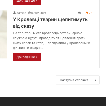
Докладніше »
admin’s
07.02.2024
0
75
У Кролевці тварин щепитимуть
від сказу
На території міста Кролевець ветеринарною
службою будуть проводитися щеплення проти
сказу собак та котів, – повідомили у Кролевецькій
дільничній лікарні…
Докладніше »
Наступна сторінка