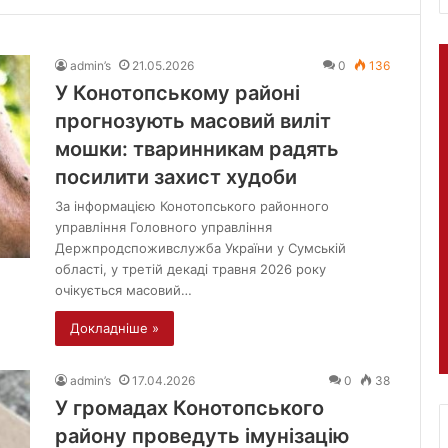
admin’s
21.05.2026
0
136
У Конотопському районі
прогнозують масовий виліт
мошки: тваринникам радять
посилити захист худоби
За інформацією Конотопського районного
управління Головного управління
Держпродспоживслужба України у Сумській
області, у третій декаді травня 2026 року
очікується масовий…
Докладніше »
admin’s
17.04.2026
0
38
У громадах Конотопського
району проведуть імунізацію