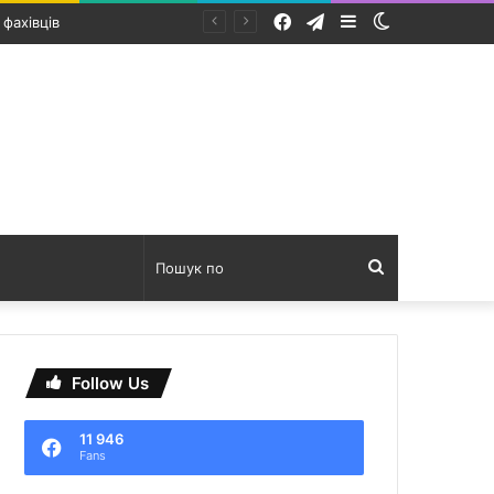
Facebook
Telegram
Sidebar
Switch
skin
Пошук
по
Follow Us
11 946
Fans