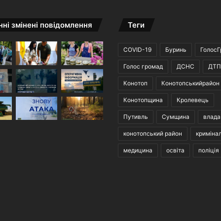
ні змінені повідомлення
Теги
COVID-19
Буринь
ГолосГ
Голос громад
ДСНС
ДТП
Конотоп
Конотопськийрайон
Конотопщина
Кролевець
Путивль
Сумщина
влада
конотопський район
криміна
медицина
освіта
поліція