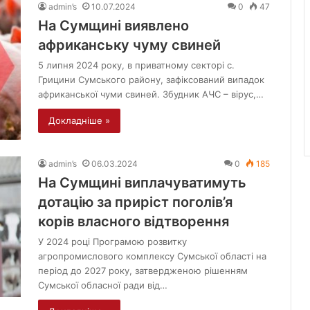
admin’s
10.07.2024
0
47
На Сумщині виявлено
африканську чуму свиней
5 липня 2024 року, в приватному секторі с.
Грицини Сумського району, зафіксований випадок
африканської чуми свиней. Збудник АЧС – вірус,…
Докладніше »
admin’s
06.03.2024
0
185
На Сумщині виплачуватимуть
дотацію за приріст поголів’я
корів власного відтворення
У 2024 році Програмою розвитку
агропромислового комплексу Сумської області на
період до 2027 року, затвердженою рішенням
Сумської обласної ради від…