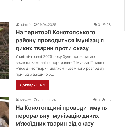
admin’s
09.04.2025
0
28
На території Конотопського
району проводиться імунізація
диких тварин проти сказу
У квітні-травні 2025 року буде проводитися
весняна кампанія з пероральної імунізації диких
м’ясоїдних тварин шляхом наземного розподілу
принад з вакциною…
Докладніше »
admin’s
25.09.2024
0
35
На Конотопщині проводитимуть
пероральну імунізацію диких
м’ясоїдних тварин від сказу