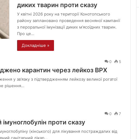
диких тварин проти сказу
У квітні 2026 року на території Конотопського
району заплановано проведення весняної кампанії
з пероральної імунізації диких м’ясоїдних тварин.
Про це…
Докладніше »
0
5
аджено карантин через лейкоз ВРХ
ення у зв’язку з підтвердженням лейкозу великої рогатої
дне рішення…
0
7
 імуноглобулін проти сказу
уноглобуліну (кінського) для лікування постраждалих від
вний санітарний лікар…