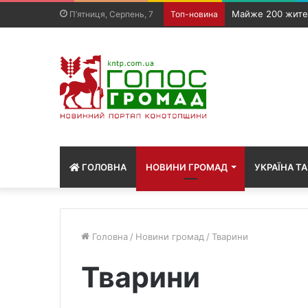
Родинам загибли
П’ятниця, Серпень, 7
Топ-новина
ГОЛОВНА
НОВИНИ ГРОМАД
УКРАЇНА ТА
Головна
/
Новини громад
/
Тварини
Тварини