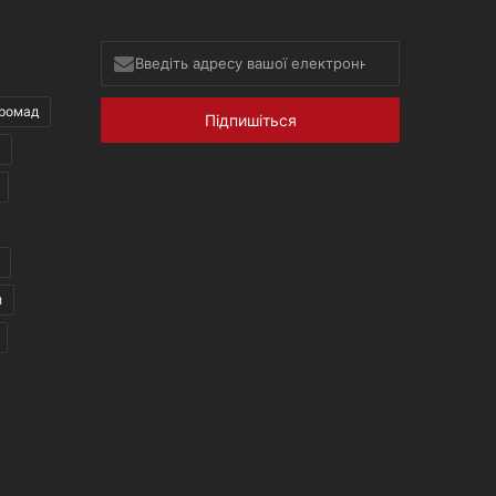
Введіть
адресу
вашої
ромад
електронної
пошти
л