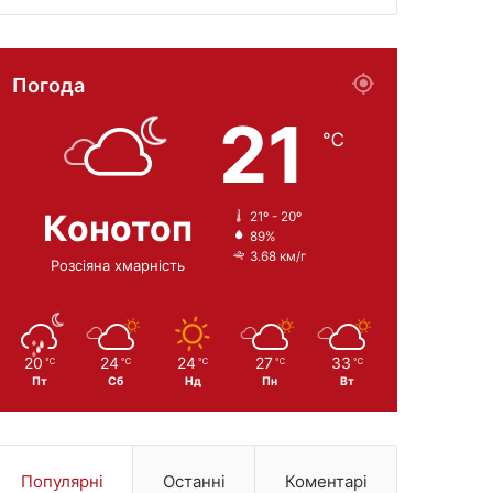
Погода
21
℃
Конотоп
21º - 20º
89%
3.68 км/г
Розсіяна хмарність
20
24
24
27
33
℃
℃
℃
℃
℃
Пт
Сб
Нд
Пн
Вт
Популярні
Останні
Коментарі