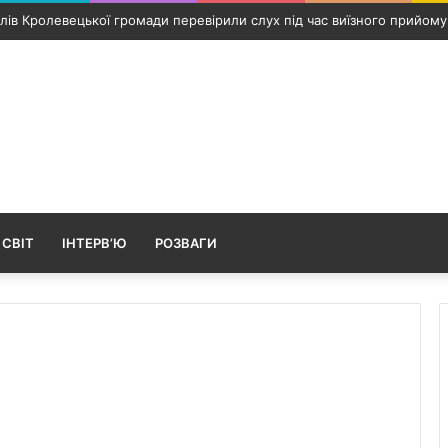
х прикордонників із Конотопа передали посмертні нагороди
 СВІТ
ІНТЕРВ’Ю
РОЗВАГИ