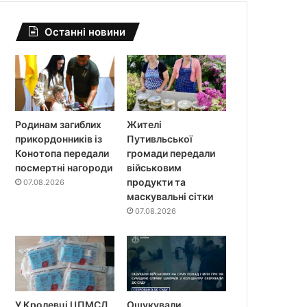
Останні новини
Родинам загиблих
Жителі
прикордонників із
Путивльської
Конотопа передали
громади передали
посмертні нагороди
військовим
продукти та
07.08.2026
маскувальні сітки
07.08.2026
У Кролевці ЦПМСД
Ошукували