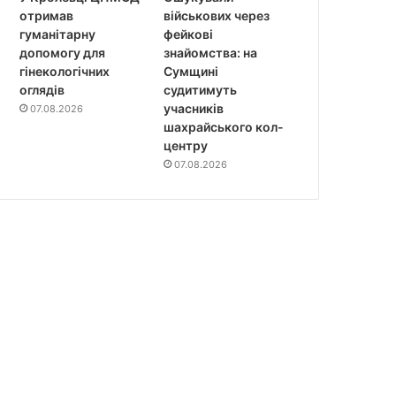
отримав
військових через
гуманітарну
фейкові
допомогу для
знайомства: на
гінекологічних
Сумщині
оглядів
судитимуть
учасників
07.08.2026
шахрайського кол-
центру
07.08.2026