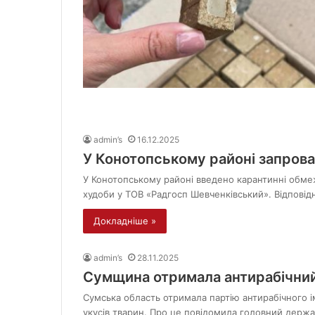
admin’s
16.12.2025
У Конотопському районі запров
У Конотопському районі введено карантинні обмеж
худоби у ТОВ «Радгосп Шевченківський». Відпові
Докладніше »
admin’s
28.11.2025
Сумщина отримала антирабічний
Сумська область отримала партію антирабічного ім
укусів тварин. Про це повідомила головний держа