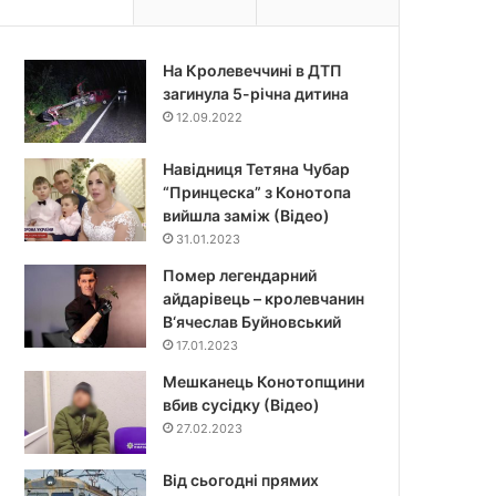
На Кролевеччині в ДТП
загинула 5-річна дитина
12.09.2022
Навідниця Тетяна Чубар
“Принцеска” з Конотопа
вийшла заміж (Відео)
31.01.2023
Помер легендарний
айдарівець – кролевчанин
В‘ячеслав Буйновський
17.01.2023
Мешканець Конотопщини
вбив сусідку (Відео)
27.02.2023
Від сьогодні прямих