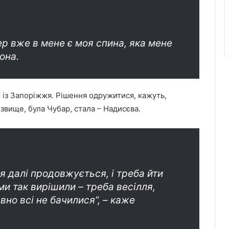
ер вже в мене є моя спина, яка мене
она.
із Запоріжжя. Рішення одружитися, кажуть,
звище, була Чубар, стала – Надисєва.
тя далі продовжується, і треба йти
 ми так вирішили – треба весілля,
авно всі не бачилися”, – каже