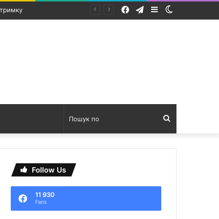
Facebook
Telegram
Sidebar
Switch
лю
skin
Пошук
по
Follow Us
11 930
Fans