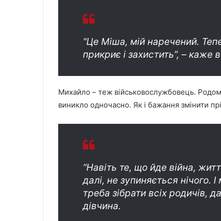
“Це Міша, мій наречений. Теп
прикриє і захистить”, – каже в
Михайло – теж військовослужбовець. Родом 
виникло одночасно. Як і бажання змінити прі
“Навіть те, що йде війна, жит
далі, не зупиняється нічого. І
треба зібрати всіх родичів, д
дівчина.