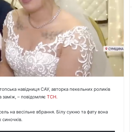
топська навідниця САУ, авторка пекельних роликів
 заміж, – повідомляє
ТСН.
ель на весільне вбрання. Білу сукню та фату вона
х синочків.