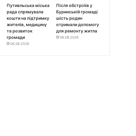
Путивльська міська
Після обстрілів у
рада спрямувала
Буринській громаді
кошти на підтримку
шість родин
жителів, медицину
отримали допомогу
та розвиток
для ремонту житла
громади
06.08.2026
06.08.2026