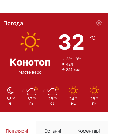
Погода
32
℃
Конотоп
33º - 26º
42%
3.14 км/г
Чисте небо
33
37
26
24
26
℃
℃
℃
℃
℃
Чт
Пт
Сб
Нд
Пн
Популярні
Останні
Коментарі