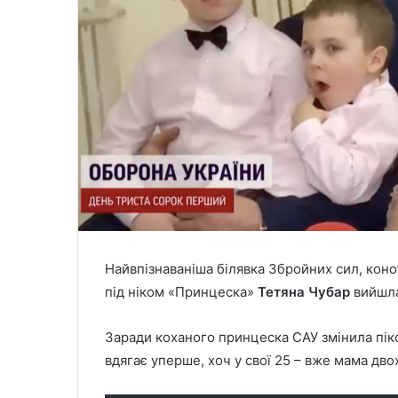
Найвпізнаваніша білявка Збройних сил, коно
під ніком «Принцеска»
Тетяна Чубар
вийшла
Заради коханого принцеска САУ змінила пікс
вдягає уперше, хоч у свої 25 – вже мама дво