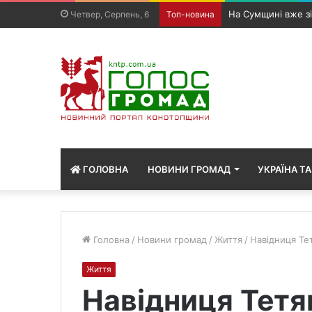
Чергова атака на 
Четвер, Серпень, 6
Топ-новина
ГОЛОВНА
НОВИНИ ГРОМАД
УКРАЇНА ТА
Головна
/
Новини громад
/
Життя
/
Навідниця Те
Життя
Навідниця Тетя