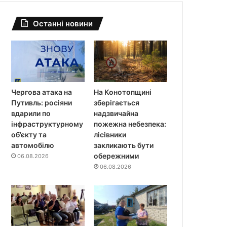
Останні новини
Чергова атака на
На Конотопщині
Путивль: росіяни
зберігається
вдарили по
надзвичайна
інфраструктурному
пожежна небезпека:
об’єкту та
лісівники
автомобілю
закликають бути
обережними
06.08.2026
06.08.2026