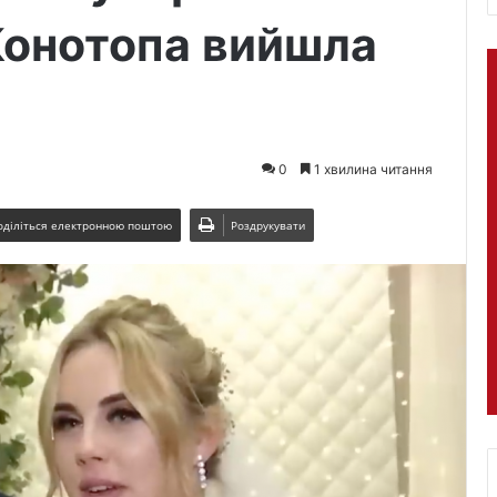
Конотопа вийшла
0
1 хвилина читання
оділіться електронною поштою
Роздрукувати