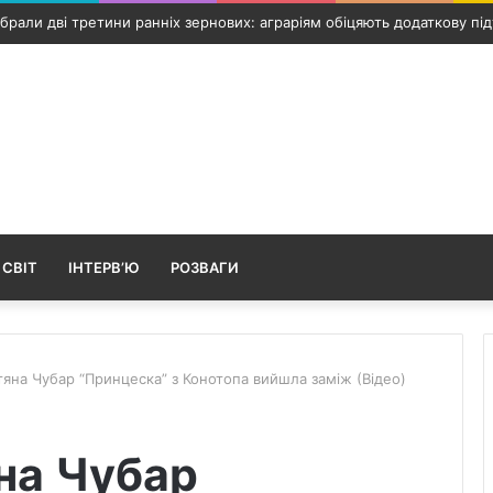
Путивль: росіяни вдарили по інфраструктурному об’єкту та автомобі
 СВІТ
ІНТЕРВ’Ю
РОЗВАГИ
тяна Чубар “Принцеска” з Конотопа вийшла заміж (Відео)
на Чубар