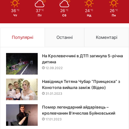
36
37
26
24
26
℃
℃
℃
℃
℃
Чт
Пт
Сб
Нд
Пн
Популярні
Останні
Коментарі
На Кролевеччині в ДТП загинула 5-річна
дитина
12.09.2022
Навідниця Тетяна Чубар “Принцеска” з
Конотопа вийшла заміж (Відео)
31.01.2023
Помер легендарний айдарівець –
кролевчанин В‘ячеслав Буйновський
17.01.2023