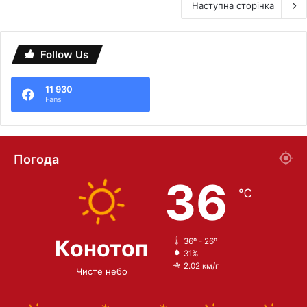
Наступна сторінка
Follow Us
11 930
Fans
Погода
36
℃
Конотоп
36º - 26º
31%
2.02 км/г
Чисте небо