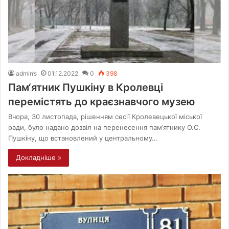
admin’s
01.12.2022
0
398
Пам‘ятник Пушкіну в Кролевці
перемістять до краєзнавчого музею
Вчора, 30 листопада, рішенням сесії Кролевецької міської
ради, було надано дозвіл на перенесення пам’ятнику О.С.
Пушкіну, що встановлений у центральному…
Докладніше »