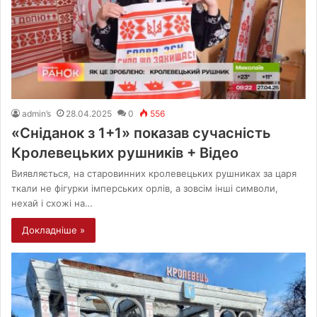
admin’s
28.04.2025
0
556
«Сніданок з 1+1» показав сучасність
Кролевецьких рушників + Відео
Виявляється, на старовинних кролевецьких рушниках за царя
ткали не фігурки імперських орлів, а зовсім інші символи,
нехай і схожі на…
Докладніше »