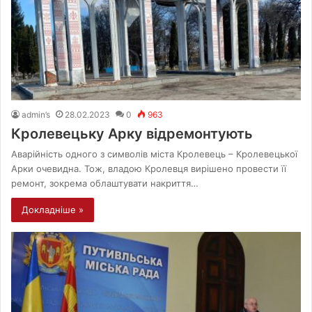
admin’s
28.02.2023
0
963
Кролевецьку Арку відремонтують
Аварійність одного з символів міста Кролевець – Кролевецької
Арки очевидна. Тож, владою Кролевця вирішено провести її
ремонт, зокрема облаштувати накриття…
Докладніше »