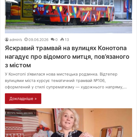
admin’s
09.06.2026
0
13
Яскравий трамвай на вулицях Конотопа
нагадує про відомого митця, пов’язаного
з містом
У Конотопі з’явилася нова мистецька родзинка. Відтепер
вулицями міста курсує тематичний трамвай №106,
оформлений у стилі супрематизму — художнього напряму,…
Докладніше »