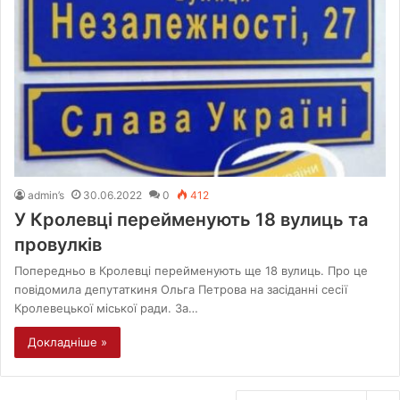
admin’s
30.06.2022
0
412
У Кролевці перейменують 18 вулиць та
провулків
Попередньо в Кролевці перейменують ще 18 вулиць. Про це
повідомила депутаткиня Ольга Петрова на засіданні сесії
Кролевецької міської ради. За…
Докладніше »