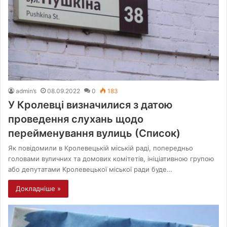
admin’s
08.09.2022
0
183
У Кролевці визначилися з датою
проведення слухань щодо
перейменування вулиць (Список)
Як повідомили в Кролевецькій міській раді, попередньо
головами вуличних та домових комітетів, ініціативною групою
або депутатами Кролевецької міської ради буде…
Докладніше »