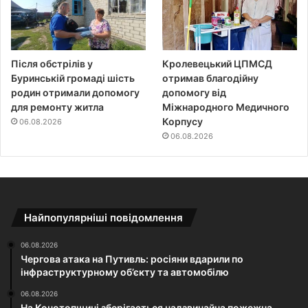
Після обстрілів у
Кролевецький ЦПМСД
Буринській громаді шість
отримав благодійну
родин отримали допомогу
допомогу від
для ремонту житла
Міжнародного Медичного
Корпусу
06.08.2026
06.08.2026
Найпопулярніші повідомлення
06.08.2026
Чергова атака на Путивль: росіяни вдарили по
інфраструктурному об’єкту та автомобілю
06.08.2026
На Конотопщині зберігається надзвичайна пожежна