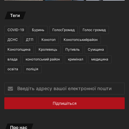
Теги
COVID-19
Буринь
ГолосГромад
Голос громад
ДСНС
ДТП
Конотоп
Конотопськийрайон
Конотопщина
Кролевець
Путивль
Сумщина
влада
конотопський район
кримінал
медицина
освіта
поліція
Введіть
адресу
вашої
електронної
пошти
Про нас