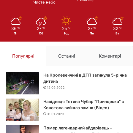
Чисте небо
36
27
25
27
32
℃
℃
℃
℃
℃
Пт
Сб
Нд
Пн
Вт
Популярні
Останні
Коментарі
На Кролевеччині в ДТП загинула 5-річна
дитина
12.09.2022
Навідниця Тетяна Чубар “Принцеска” з
Конотопа вийшла заміж (Відео)
31.01.2023
Помер легендарний айдарівець –