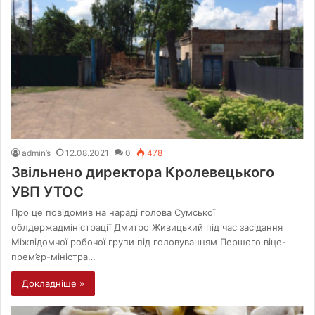
admin’s
12.08.2021
0
478
Звільнено директора Кролевецького
УВП УТОС
Про це повідомив на нараді голова Сумської
облдержадміністрації Дмитро Живицький під час засідання
Міжвідомчої робочої групи під головуванням Першого віце-
прем’єр-міністра…
Докладніше »