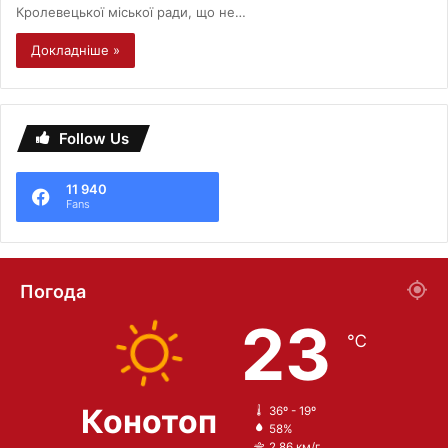
Кролевецької міської ради, що не…
Докладніше »
Follow Us
11 940
Fans
Погода
23
℃
Конотоп
36º - 19º
58%
2.86 км/г