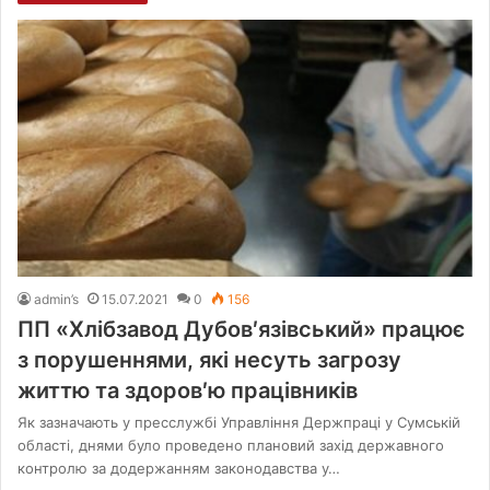
admin’s
15.07.2021
0
156
ПП «Хлібзавод Дубов′язівський» працює
з порушеннями, які несуть загрозу
життю та здоров′ю працівників
Як зазначають у пресслужбі Управління Держпраці у Сумській
області, днями було проведено плановий захід державного
контролю за додержанням законодавства у…