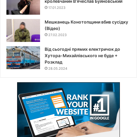
кролевчанин В‘ячеслав Буйновський
17.01.2023
Мешканець Конотопщини вбив сусідку
(Відео)
27.02.2023
Від сьогодні прямих електричок до
Хутора-Михайлівського не буде +
Розклад
28.05.2024