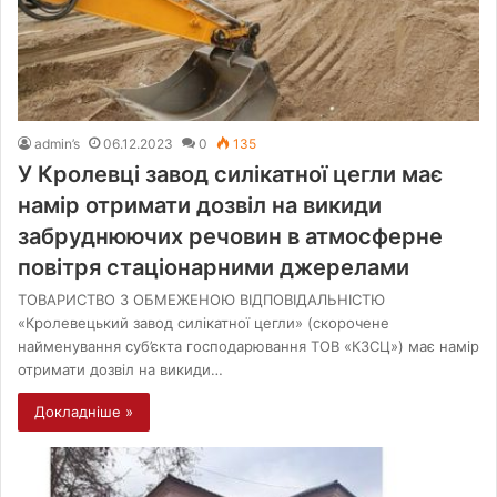
admin’s
06.12.2023
0
135
У Кролевці завод силікатної цегли має
намір отримати дозвіл на викиди
забруднюючих речовин в атмосферне
повітря стаціонарними джерелами
ТОВАРИСТВО З ОБМЕЖЕНОЮ ВІДПОВІДАЛЬНІСТЮ
«Кролевецький завод силікатної цегли» (скорочене
найменування суб’єкта господарювання ТОВ «КЗСЦ») має намір
отримати дозвіл на викиди…
Докладніше »