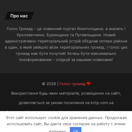
Про нас
Голос Громад – це новинний портал Конотопщини, а значить і
Кролевеччини, Буринщини та Путивльщини. Новий
адміністративно-територіальний устрій об’єднав чотири райони
в один, в який увійшло вісім територіальних громад. І голос цих
громад має бути почутий! Хочеш бути максимально
поінформованим – слідкуй за нашими новинами!
© 2026 |
Голос громад
Використання будь-яких матеріалів, розміщених на сайті,
дозволяється за умови посилання на kntp.com.ua
Головна
Новини громад
Україна та світ
Інтерв’ю
Розваги
Этот сайт использует cookie для хранения данных. Продолжая
использовать сайт, Вы даете свое согласие на работу с этими
Facebook
Telegram
файлами.
OK