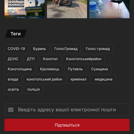
Теги
COVID-19
Буринь
ГолосГромад
Голос громад
ДСНС
ДТП
Конотоп
Конотопськийрайон
Конотопщина
Кролевець
Путивль
Сумщина
влада
конотопський район
кримінал
медицина
освіта
поліція
Введіть
адресу
вашої
електронної
пошти