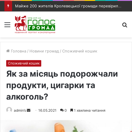
Майже 200 жителів Кролевецької громади перевірили слух під час виїзного прийому фахівців
Меню
П
п
Головна
/
Новини громад
/
Споживчий кошик
Споживчий кошик
Як за місяць подорожчали
продукти, цигарки та
алкоголь?
admin’s
S
16.05.2021
0
1 хвилина читання
e
n
d