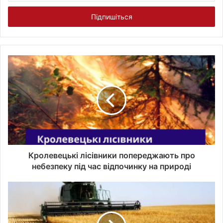
е
д
і
т
ь
а
д
р
е
с
у
в
а
ш
о
Кролевецькі лісівники попереджають про
ї
небезпеку під час відпочинку на природі
е
л
е
к
т