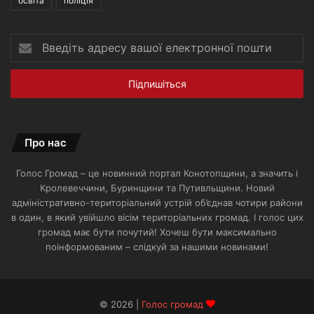
освіта
поліція
Введіть
адресу
вашої
електронної
пошти
Про нас
Голос Громад – це новинний портал Конотопщини, а значить і
Кролевеччини, Буринщини та Путивльщини. Новий
адміністративно-територіальний устрій об’єднав чотири райони
в один, в який увійшло вісім територіальних громад. І голос цих
громад має бути почутий! Хочеш бути максимально
поінформованим – слідкуй за нашими новинами!
© 2026 |
Голос громад