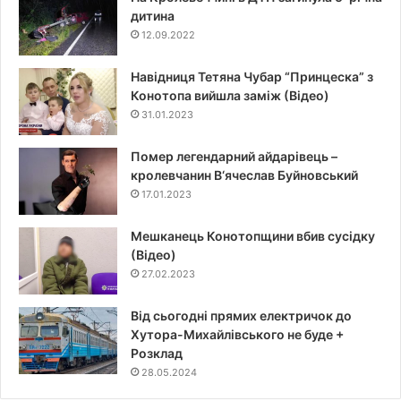
дитина
12.09.2022
Навідниця Тетяна Чубар “Принцеска” з
Конотопа вийшла заміж (Відео)
31.01.2023
Помер легендарний айдарівець –
кролевчанин В‘ячеслав Буйновський
17.01.2023
Мешканець Конотопщини вбив сусідку
(Відео)
27.02.2023
Від сьогодні прямих електричок до
Хутора-Михайлівського не буде +
Розклад
28.05.2024