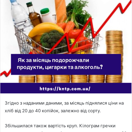
a
n
e
m
a
i
l
Згідно з наданими даними, за місяць піднялися ціни на
хліб від 20 до 40 копійок, залежно від сорту.
Збільшилася також вартість круп. Кілограм гречки