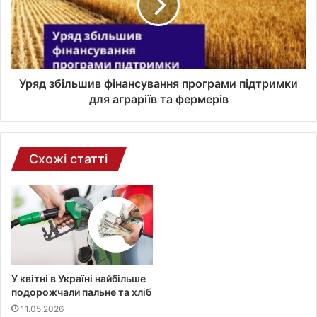
р
о
н
н
о
ї
Уряд збільшив фінансування програми підтримки
п
для аграріїв та фермерів
о
ш
т
и
Схожі статті
У квітні в Україні найбільше
подорожчали пальне та хліб
11.05.2026