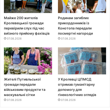
Майже 200 жителів
Родинам загиблих
Кролевецької громади
прикордонників із
перевірили слух під час
Конотопа передали
виїзного прийому фахівців
посмертні нагороди
07.08.2026
07.08.2026
Жителі Путивльської
У Кролевці ЦПМСД
громади передали
отримав гуманітарну
військовим продукти та
допомогу для
маскувальні сітки
гінекологічних оглядів
07.08.2026
07.08.2026