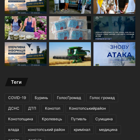
Теги
COVID-19
Буринь
ГолосГромад
Голос громад
ДСНС
ДТП
Конотоп
Конотопськийрайон
Конотопщина
Кролевець
Путивль
Сумщина
влада
конотопський район
кримінал
медицина