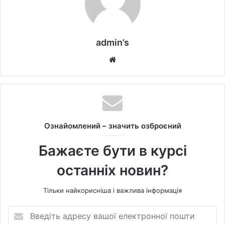
admin’s
W
e
b
s
i
t
Ознайомлений – значить озброєний
e
Бажаєте бути в курсі
останніх новин?
Тільки найкорисніша і важлива інформація
В
в