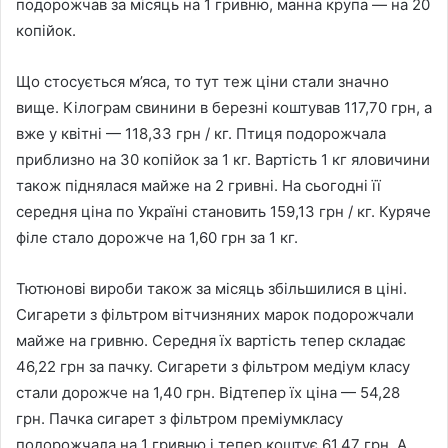
подорожчав за місяць на 1 гривню, манна крупа — на 20
копійок.
Що стосується м’яса, то тут теж ціни стали значно
вище. Кілограм свинини в березні коштував 117,70 грн, а
вже у квітні — 118,33 грн / кг. Птиця подорожчала
приблизно на 30 копійок за 1 кг. Вартість 1 кг яловичини
також піднялася майже на 2 гривні. На сьогодні її
середня ціна по Україні становить 159,13 грн / кг. Куряче
філе стало дорожче на 1,60 грн за 1 кг.
Тютюнові вироби також за місяць збільшилися в ціні.
Сигарети з фільтром вітчизняних марок подорожчали
майже на гривню. Середня їх вартість тепер складає
46,22 грн за пачку. Сигарети з фільтром медіум класу
стали дорожче на 1,40 грн. Відтепер їх ціна — 54,28
грн. Пачка сигарет з фільтром преміумкласу
подорожчала на 1 гривню і тепер коштує 61,47 грн. А