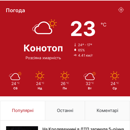
Погода
23
℃
Конотоп
24º - 17º
65%
4.41 км/г
Розсіяна хмарність
24
24
26
32
24
℃
℃
℃
℃
℃
Сб
Нд
Пн
Вт
Ср
Популярні
Останні
Коментарі
На Кролевеччині в ДТП загинула 5-річна