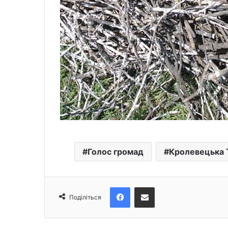
Голос громад
Кролевецька 
Facebook
Поділіться електронною поштою
Поділіться