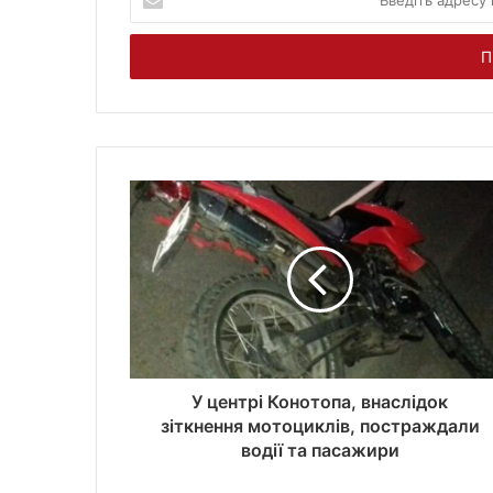
в
е
д
і
т
ь
а
д
р
е
с
у
в
а
ш
о
ї
У центрі Конотопа, внаслідок
е
зіткнення мотоциклів, постраждали
л
водії та пасажири
е
к