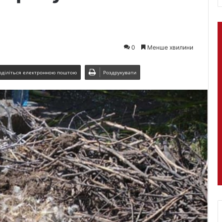
0
Менше хвилини
оділіться електронною поштою
Роздрукувати