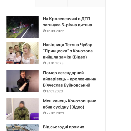
На Кролевеччині в ДТП
загинула 5-річна дитина
12.09.2022
Навідниця Тетяна Чубар
“Принцеска” з Конотопа
вийшла заміж (Відео)
31.01.2023
Помер легендарний
айдарівець – кролевчанин
В‘ячеслав Буйновський
17.01.2023
Мешканець Конотопщини
вбив сусідку (Відео)
27.02.2023
Від сьогодні прямих