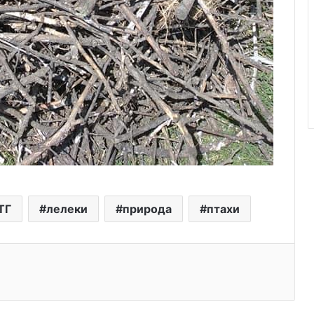
ТГ
лелеки
природа
птахи