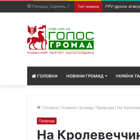
На Сумщині вже з
П’ятниця, Серпень, 7
Топ-новина
ГОЛОВНА
НОВИНИ ГРОМАД
УКРАЇНА ТА
Головна
/
Новини громад
/
Природа
/
На Кролеве
Природа
На Кролевеччин