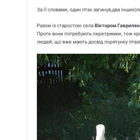
За її словами, один птах загинув,два інших
Разом із старостою села
Віктором Гавриле
Проте вони потребують перетримки, тож кр
людей, що вже мають досвід порятунку птахі