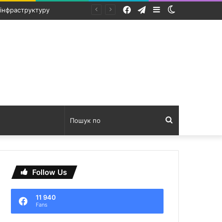
Facebook
Telegram
Sidebar
Switch
ідтримку
skin
Пошук
по
Follow Us
11 940
Fans