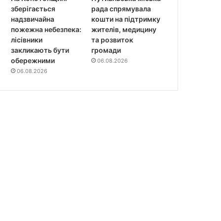
зберігається
рада спрямувала
надзвичайна
кошти на підтримку
пожежна небезпека:
жителів, медицину
лісівники
та розвиток
закликають бути
громади
обережними
06.08.2026
06.08.2026