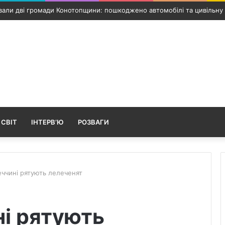
ібрали дві третини ранніх зернових: аграріям обіцяють додаткову п
 СВІТ
ІНТЕРВ’Ю
РОЗВАГИ
ччині рятують лелеченят
і рятують