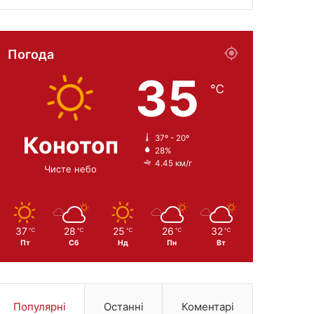
Погода
35
℃
Конотоп
37º - 20º
28%
4.45 км/г
Чисте небо
37
28
25
26
32
℃
℃
℃
℃
℃
Пт
Сб
Нд
Пн
Вт
Популярні
Останні
Коментарі