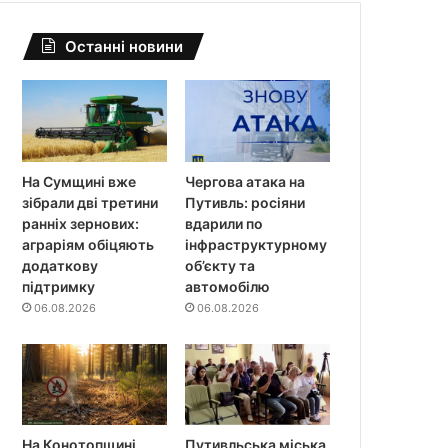
Останні новини
На Сумщині вже
Чергова атака на
зібрали дві третини
Путивль: росіяни
ранніх зернових:
вдарили по
аграріям обіцяють
інфраструктурному
додаткову
об’єкту та
підтримку
автомобілю
06.08.2026
06.08.2026
На Конотопщині
Путивльська міська