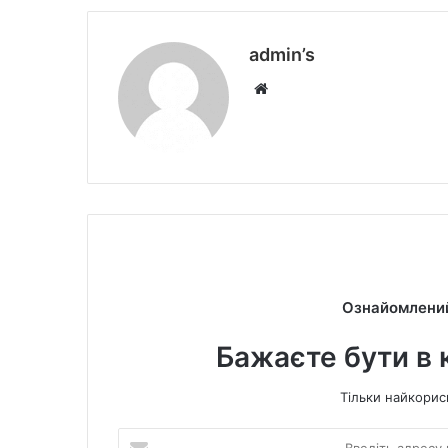
admin’s
W
e
b
s
i
t
e
Ознайомлений
Бажаєте бути в 
Тільки найкорис
В