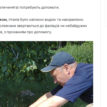
(лелеченята) потребують допомоги.
нком,
птахів було напоєно водою та накормлено.
олевчани звертаються до фахівців чи небайдужих
в, з проханням про допомогу.