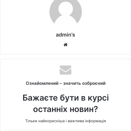
admin’s
W
e
b
s
i
t
Ознайомлений – значить озброєний
e
Бажаєте бути в курсі
останніх новин?
Тільки найкорисніша і важлива інформація