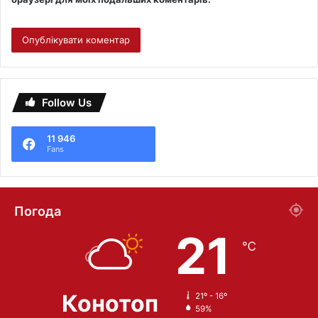
Follow Us
11 946
Fans
Погода
21
℃
Конотоп
21º - 16º
59%