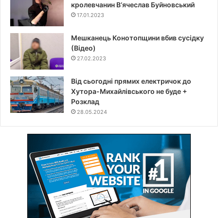
кролевчанин В‘ячеслав Буйновський
17.01.2023
Мешканець Конотопщини вбив сусідку
(Відео)
27.02.2023
Від сьогодні прямих електричок до
Хутора-Михайлівського не буде +
Розклад
28.05.2024