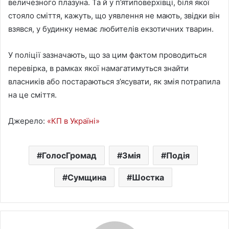
величезного плазуна. Та й у п’ятиповерхівці, біля якої
стояло сміття, кажуть, що уявлення не мають, звідки він
взявся, у будинку немає любителів екзотичних тварин.
У поліції зазначають, що за цим фактом проводиться
перевірка, в рамках якої намагатимуться знайти
власників або постараються з’ясувати, як змія потрапила
на це сміття.
Джерело:
«КП в Україні»
ГолосГромад
Змія
Подія
Сумщина
Шостка