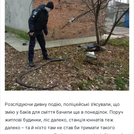
Розслідуючи дивну подію, поліцейські з’ясували, що
змію у баків для сміття бачили ще в понеділок. Поруч
житлові будинки, ліс далеко, станція юннатів теж
далеко – та й ніхто там не став би тримати такого