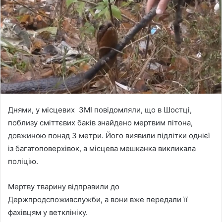
n
e
m
a
i
l
Днями, у місцевих ЗМІ повідомляли, що в Шостці,
поблизу сміттєвих баків знайдено мертвим пітона,
довжиною понад 3 метри. Його виявили підлітки однієї
із багатоповерхівок, а місцева мешканка викликала
поліцію.
Мертву тварину відправили до
Держпродспоживслужби, а вони вже передали її
фахівцям у ветклініку.