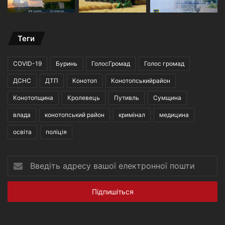
Теги
COVID-19
Буринь
ГолосГромад
Голос громад
ДСНС
ДТП
Конотоп
Конотопськийрайон
Конотопщина
Кролевець
Путивль
Сумщина
влада
конотопський район
кримінал
медицина
освіта
поліція
Введіть
адресу
вашої
електронної
пошти