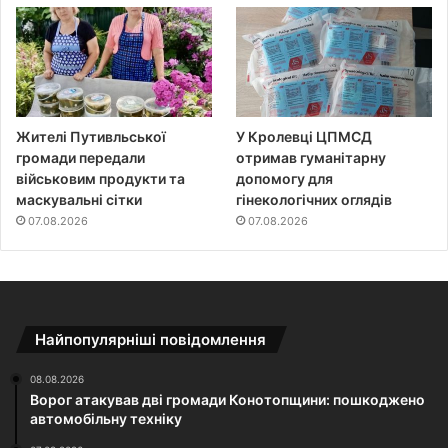
Жителі Путивльської
У Кролевці ЦПМСД
громади передали
отримав гуманітарну
військовим продукти та
допомогу для
маскувальні сітки
гінекологічних оглядів
07.08.2026
07.08.2026
Найпопулярніші повідомлення
08.08.2026
Ворог атакував дві громади Конотопщини: пошкоджено
автомобільну техніку