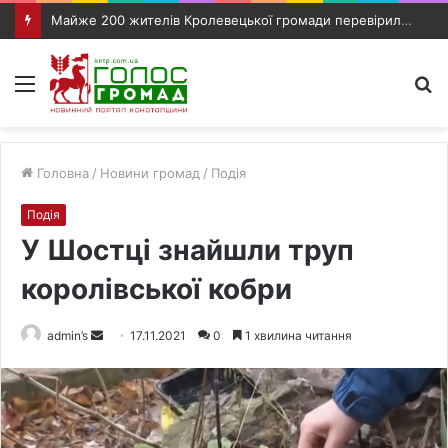
Майже 200 жителів Кролевецької громади перевірили слух під час виїзного прийому фахівців
Меню
П
п
Головна
/
Новини громад
/
Подія
Подія
У Шостці знайшли труп
королівської кобри
admin’s
S
17.11.2021
0
1 хвилина читання
e
n
d
a