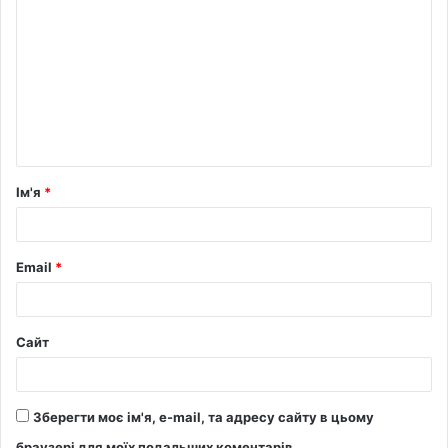
Ім'я
*
Email
*
Сайт
Зберегти моє ім'я, e-mail, та адресу сайту в цьому
браузері для моїх подальших коментарів.