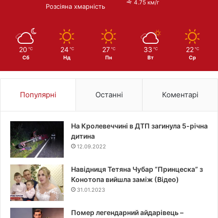
4.75 км/г
Розсіяна хмарність
20
24
27
33
22
℃
℃
℃
℃
℃
Сб
Нд
Пн
Вт
Ср
Популярні
Останні
Коментарі
На Кролевеччині в ДТП загинула 5-річна
дитина
12.09.2022
Навідниця Тетяна Чубар “Принцеска” з
Конотопа вийшла заміж (Відео)
31.01.2023
Помер легендарний айдарівець –