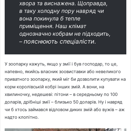
хвора та виснажена. Щоправда,
в таку холодну пору навряд чи
вона покинула б тепле
приміщення. Наш клімат
однозначно кобрам не підходить,
пояснюють спеціалісти.
–
У зоопарку кажуть, якщо у змії і був господар, то це,
напевно, якийсь власник зоовиставки або невеликого
приватного зоопарку, який міг би дозволити купувати на
корм королівській кобрі інших змій. А вони, на
хвилиночку, недешеві: пітони – в середньому по 100
доларів, дрібніші змії – близько 50 доларів. Ну і навряд
чи б хтось займався відловом диких змій або вужів – аж
надто клопітно.