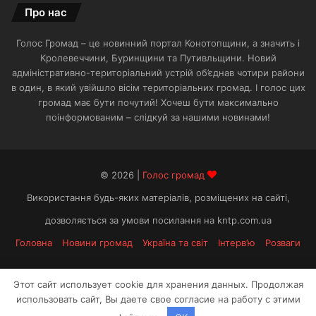
Про нас
Голос Громад – це новинний портал Конотопщини, а значить і
Кролевеччини, Буринщини та Путивльщини. Новий
адміністративно-територіальний устрій об’єднав чотири райони
в один, в який увійшло вісім територіальних громад. І голос цих
громад має бути почутий! Хочеш бути максимально
поінформованим – слідкуй за нашими новинами!
© 2026 |
Голос громад
Використання будь-яких матеріалів, розміщених на сайті,
дозволяється за умови посилання на kntp.com.ua
Головна
Новини громад
Україна та світ
Інтерв’ю
Розваги
Facebook
Telegram
Этот сайт использует cookie для хранения данных. Продолжая
использовать сайт, Вы даете свое согласие на работу с этими