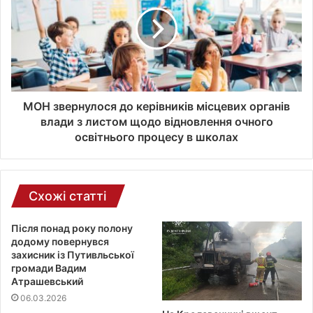
т
р
о
н
н
о
ї
МОН звернулося до керівників місцевих органів
п
влади з листом щодо відновлення очного
о
освітнього процесу в школах
ш
т
и
Схожі статті
Після понад року полону
додому повернувся
захисник із Путивльської
громади Вадим
Атрашевський
06.03.2026