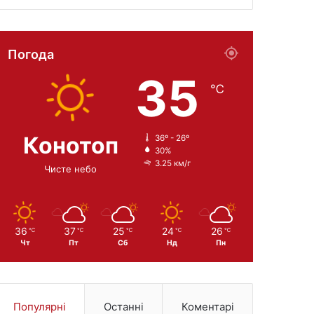
Погода
35
℃
Конотоп
36º - 26º
30%
3.25 км/г
Чисте небо
36
37
25
24
26
℃
℃
℃
℃
℃
Чт
Пт
Сб
Нд
Пн
Популярні
Останні
Коментарі