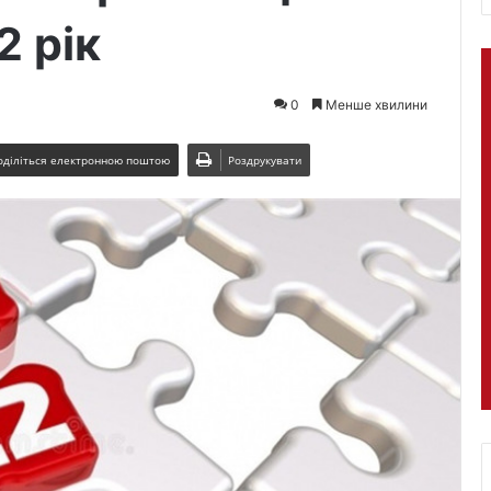
2 рік
0
Менше хвилини
оділіться електронною поштою
Роздрукувати