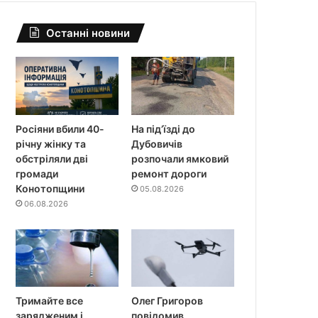
Останні новини
Росіяни вбили 40-
На під’їзді до
річну жінку та
Дубовичів
обстріляли дві
розпочали ямковий
громади
ремонт дороги
Конотопщини
05.08.2026
06.08.2026
Тримайте все
Олег Григоров
зарядженим і
повідомив