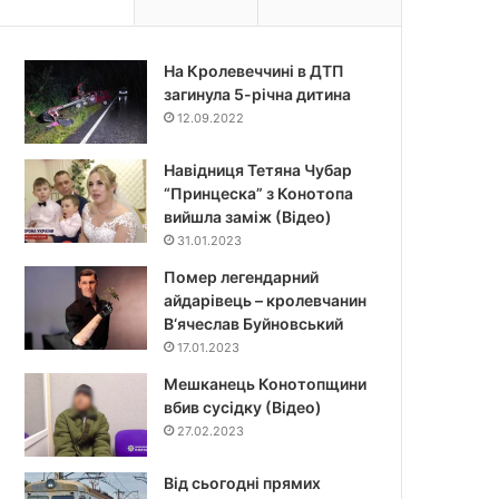
На Кролевеччині в ДТП
загинула 5-річна дитина
12.09.2022
Навідниця Тетяна Чубар
“Принцеска” з Конотопа
вийшла заміж (Відео)
31.01.2023
Помер легендарний
айдарівець – кролевчанин
В‘ячеслав Буйновський
17.01.2023
Мешканець Конотопщини
вбив сусідку (Відео)
27.02.2023
Від сьогодні прямих