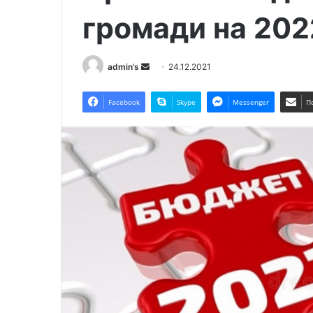
громади на 202
admin’s
S
24.12.2021
e
n
Facebook
Skype
Messenger
П
d
a
n
e
m
a
i
l