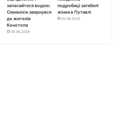
запасайтеся водою:
подробиці загибелі
Семеніхін звернувся
жінки в Путивлі
до жителів
05.08.2026
Конотопа
05.08.2026