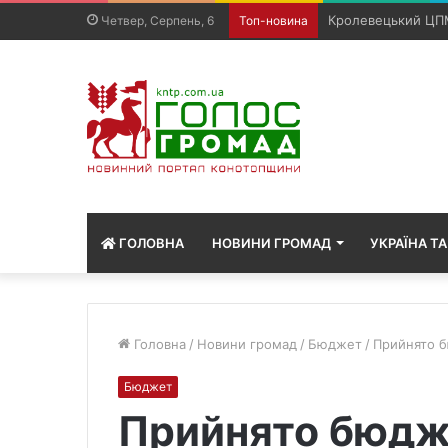
Росіяни вбили 40-
Четвер, Серпень, 6
Топ-новина
ГОЛОВНА
НОВИНИ ГРОМАД
УКРАЇНА ТА
Головна
/
Новини громад
/
Бюджет
/
Прийнято б
Бюджет
Прийнято бюдж