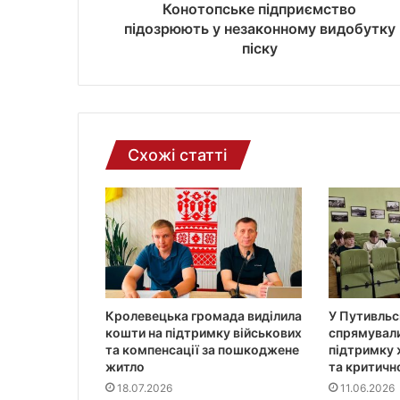
Конотопське підприємство
е
підозрюють у незаконному видобутку
л
піску
е
к
т
р
о
н
Схожі статті
н
о
ї
п
о
ш
т
и
Кролевецька громада виділила
У Путивльс
кошти на підтримку військових
спрямували
та компенсації за пошкоджене
підтримку 
житло
та критичн
18.07.2026
11.06.2026