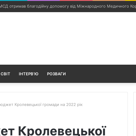
річну жінку та обстріляли дві громади Конотопщини
 СВІТ
ІНТЕРВ’Ю
РОЗВАГИ
юджет Кролевецької громади на 2022 рік
ет Кролевецької