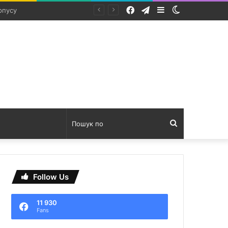
Facebook
Telegram
Sidebar
Switch
skin
Пошук
по
Follow Us
11 930
Fans