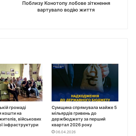
Поблизу Конотопу лобове зіткнення
вартувало водію життя
ькій громаді
Сумщина спрямувала майже 5
 кошти на
мільярдів гривень до
жителів, військових
держбюджету за перший
ої інфраструктури
квартал 2026 року
06.04.2026