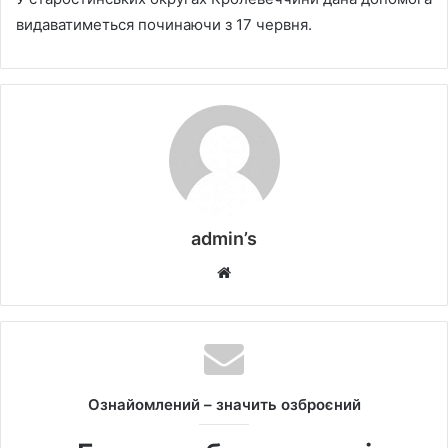
видаватиметься починаючи з 17 червня.
admin’s
W
e
b
s
i
t
Ознайомлений – значить озброєний
e