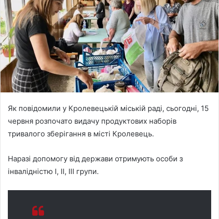
n
e
m
a
i
l
Як повідомили у Кролевецькій міській раді, сьогодні, 15
червня розпочато видачу продуктових наборів
тривалого зберігання в місті Кролевець.
Наразі допомогу від держави отримують особи з
інвалідністю I, II, III групи.