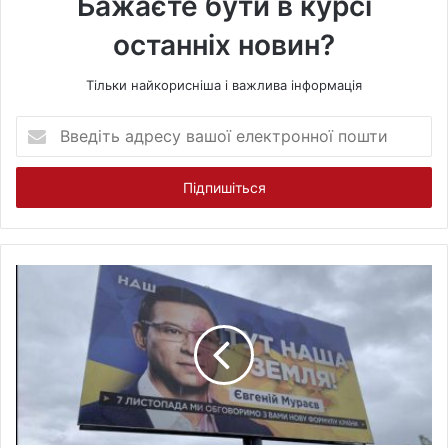
Бажаєте бути в курсі
останніх новин?
Тільки найкорисніша і важлива інформація
В
в
е
д
і
т
ь
а
д
р
е
с
у
в
а
ш