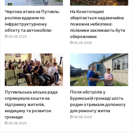
Чергова атака на Путивль:
На Конотопщині
росіяни вдарили по
зберігається надзвичайна
інфраструктурному
пожежна небезпека:
об’єкту та автомобілю
лісівники закликають бути
обережними
06.08.2026
06.08.2026
Путивльська міська рада
Після обстрілів у
спрямувала кошти на
Буринській громаді шість
підтримку жителів,
родин отримали допомогу
медицину та розвиток
для ремонту житла
громади
06.08.2026
06.08.2026