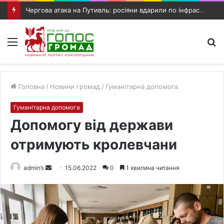
Чергова атака на Путивль: росіяни вдарили по інфраструктурному об’єкту та автомобілю
Меню
П
п
Головна
/
Новини громад
/
Гуманітарна допомога
Гуманітарна допомога
Допомогу від держави
отримують кролевчани
admin’s
S
15.06.2022
0
1 хвилина читання
e
n
d
a