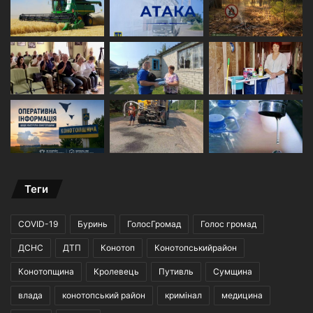
Теги
COVID-19
Буринь
ГолосГромад
Голос громад
ДСНС
ДТП
Конотоп
Конотопськийрайон
Конотопщина
Кролевець
Путивль
Сумщина
влада
конотопський район
кримінал
медицина