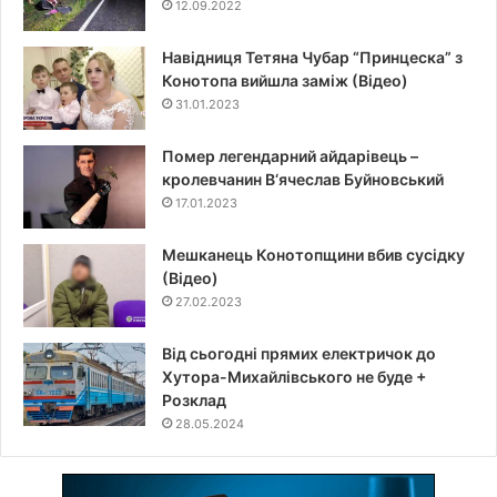
12.09.2022
Навідниця Тетяна Чубар “Принцеска” з
Конотопа вийшла заміж (Відео)
31.01.2023
Помер легендарний айдарівець –
кролевчанин В‘ячеслав Буйновський
17.01.2023
Мешканець Конотопщини вбив сусідку
(Відео)
27.02.2023
Від сьогодні прямих електричок до
Хутора-Михайлівського не буде +
Розклад
28.05.2024