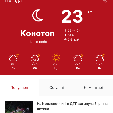
Погода
23
℃
Конотоп
36º - 19º
54%
3.61 км/г
Чисте небо
36
27
25
27
32
℃
℃
℃
℃
℃
Пт
Сб
Нд
Пн
Вт
Популярні
Останні
Коментарі
На Кролевеччині в ДТП загинула 5-річна
дитина