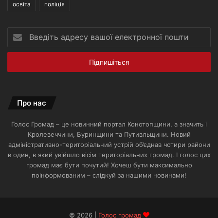
освіта
поліція
Введіть
адресу
вашої
електронної
пошти
Про нас
Голос Громад – це новинний портал Конотопщини, а значить і
Кролевеччини, Буринщини та Путивльщини. Новий
адміністративно-територіальний устрій об’єднав чотири райони
в один, в який увійшло вісім територіальних громад. І голос цих
громад має бути почутий! Хочеш бути максимально
поінформованим – слідкуй за нашими новинами!
© 2026 |
Голос громад