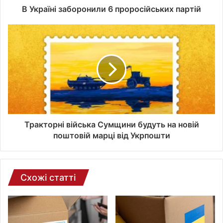
о
В Україні заборонили 6 проросійських партій
ї
е
л
е
к
т
р
о
н
н
о
Тракторні війська Сумщини будуть на новій
ї
поштовій марці від Укрпошти
п
о
ш
т
Схожі статті
и