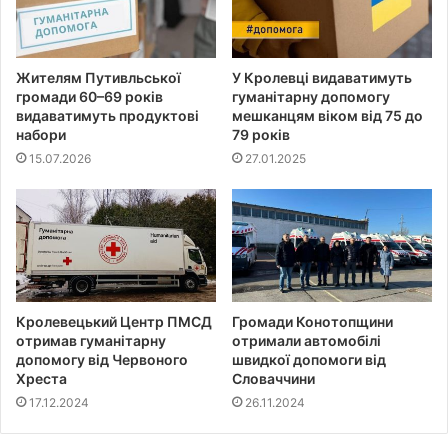
Жителям Путивльської
У Кролевці видаватимуть
громади 60–69 років
гуманітарну допомогу
видаватимуть продуктові
мешканцям віком від 75 до
набори
79 років
15.07.2026
27.01.2025
Кролевецький Центр ПМСД
Громади Конотопщини
отримав гуманітарну
отримали автомобілі
допомогу від Червоного
швидкої допомоги від
Хреста
Словаччини
17.12.2024
26.11.2024