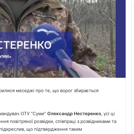
рилися меседжі про те, що ворог збирається
омандувач ОТУ “Суми”
Олександр Нестеренко
, усі ці
я повітряної розвідки, співпраці з розвідниками та
підкреслив, що підтвердження таким