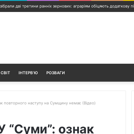
 Путивль: росіяни вдарили по інфраструктурному об’єкту та автомо
 СВІТ
ІНТЕРВ’Ю
РОЗВАГИ
ак повторного наступу на Сумщину немає (Відео)
 “Суми”: ознак