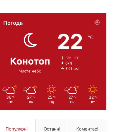
Погода
22
℃
Конотоп
36º - 19º
67%
3.01 км/г
Чисте небо
36
27
25
27
32
℃
℃
℃
℃
℃
Пт
Сб
Нд
Пн
Вт
Популярні
Останні
Коментарі