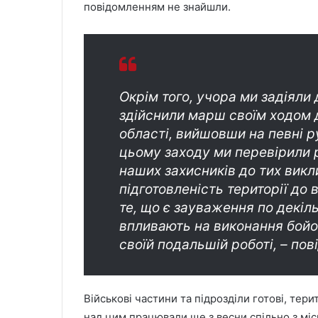
повідомленням не знайшли.
Окрім того, учора ми задіяли д
здійснили марш своїм ходом 
області, вийшовши на певні р
цьому заходу ми перевірили р
наших захисників до тих викли
підготовленість території до
те, що є зауваження по декіл
впливають на виконання бойо
своїй подальшій роботі, – по
Військові частини та підрозділи готові, тер
над цим працювали ще з весни спільно з мі