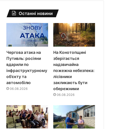
Останні новини
Чергова атака на
На Конотопщині
Путивль: росіяни
зберігається
вдарили по
надзвичайна
інфраструктурному
пожежна небезпека:
об’єкту та
лісівники
автомобілю
закликають бути
обережними
06.08.2026
06.08.2026