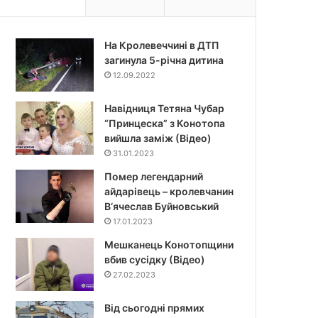
На Кролевеччині в ДТП
загинула 5-річна дитина
12.09.2022
Навідниця Тетяна Чубар
“Принцеска” з Конотопа
вийшла заміж (Відео)
31.01.2023
Помер легендарний
айдарівець – кролевчанин
В‘ячеслав Буйновський
17.01.2023
Мешканець Конотопщини
вбив сусідку (Відео)
27.02.2023
Від сьогодні прямих