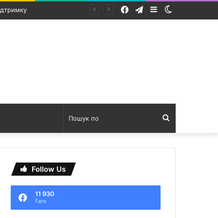
Facebook
Telegram
Sidebar
Switch
білю
skin
Пошук
по
Follow Us
11 930
Fans