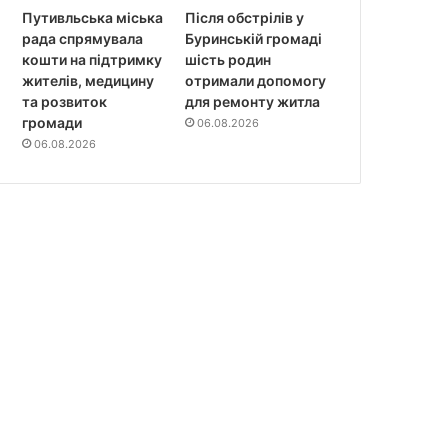
Путивльська міська
Після обстрілів у
рада спрямувала
Буринській громаді
кошти на підтримку
шість родин
жителів, медицину
отримали допомогу
та розвиток
для ремонту житла
громади
06.08.2026
06.08.2026