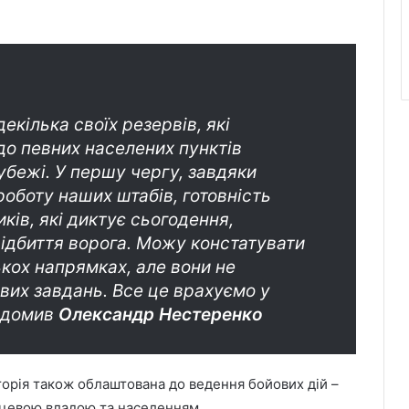
екілька своїх резервів, які
до певних населених пунктів
убежі. У першу чергу, завдяки
оботу наших штабів, готовність
ків, які диктує сьогодення,
 відбиття ворога. Можу констатувати
ькох напрямках, але вони не
вих завдань. Все це врахуємо у
відомив
Олександр Нестеренко
иторія також облаштована до ведення бойових дій –
сцевою владою та населенням.