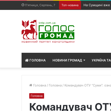
Чергова атака на
П’ятниця, Серпень, 7
Топ-новина
ГОЛОВНА
НОВИНИ ГРОМАД
УКРАЇНА ТА
Головна
/
Головна
/
Командувач ОТУ “Суми”: озн
Головна
Командувач ОТУ