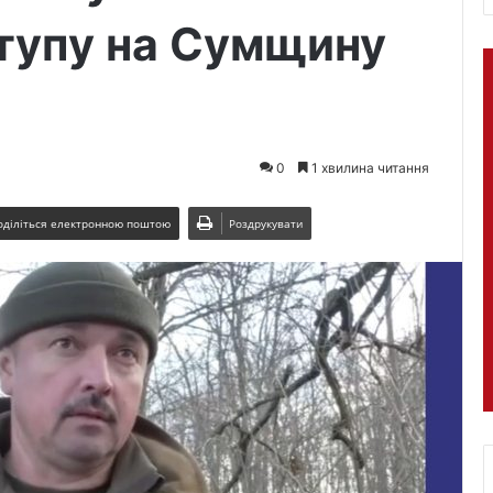
тупу на Сумщину
0
1 хвилина читання
оділіться електронною поштою
Роздрукувати