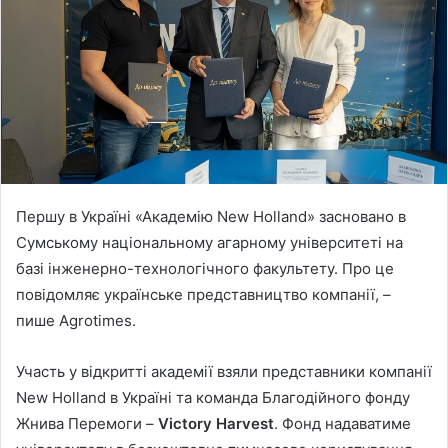
n
e
m
a
i
l
Першу в Україні «Академію New Holland» засновано в
Сумському національному агарному університеті на
базі інженерно-технологічного факультету. Про це
повідомляє українське представництво компанії, –
пише Agrotimes.
Участь у відкритті академії взяли представники компанії
New Holland в Україні та команда Благодійного фонду
Жнива Перемоги –
Victory Harvest
. Фонд надаватиме