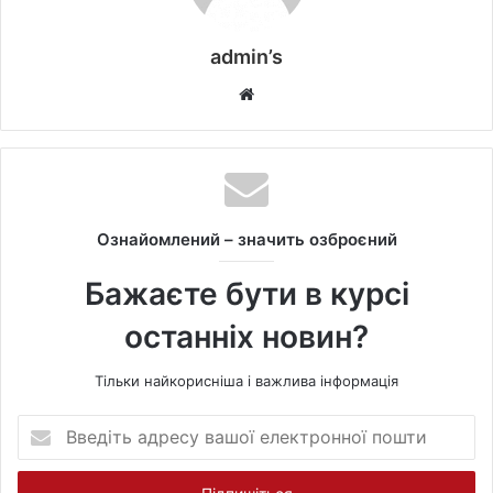
admin’s
W
e
b
s
i
t
Ознайомлений – значить озброєний
e
Бажаєте бути в курсі
останніх новин?
Тільки найкорисніша і важлива інформація
В
в
е