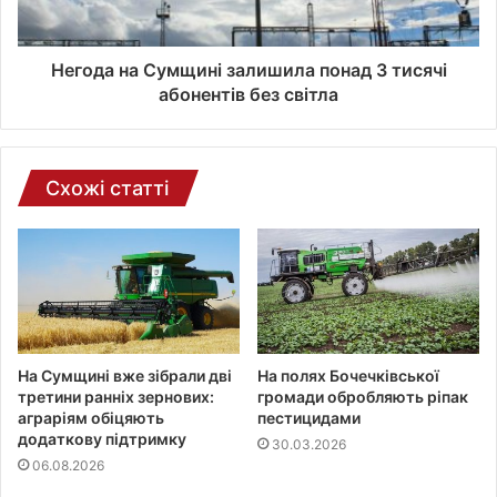
н
н
о
Негода на Сумщині залишила понад 3 тисячі
ї
абонентів без світла
п
о
ш
т
Схожі статті
и
На Сумщині вже зібрали дві
На полях Бочечківської
третини ранніх зернових:
громади обробляють ріпак
аграріям обіцяють
пестицидами
додаткову підтримку
30.03.2026
06.08.2026