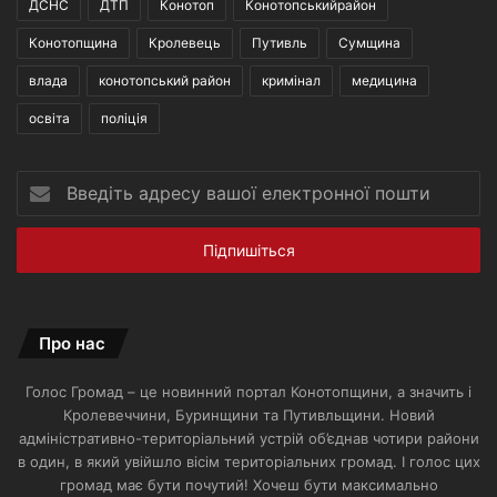
ДСНС
ДТП
Конотоп
Конотопськийрайон
Конотопщина
Кролевець
Путивль
Сумщина
влада
конотопський район
кримінал
медицина
освіта
поліція
Введіть
адресу
вашої
електронної
пошти
Про нас
Голос Громад – це новинний портал Конотопщини, а значить і
Кролевеччини, Буринщини та Путивльщини. Новий
адміністративно-територіальний устрій об’єднав чотири райони
в один, в який увійшло вісім територіальних громад. І голос цих
громад має бути почутий! Хочеш бути максимально