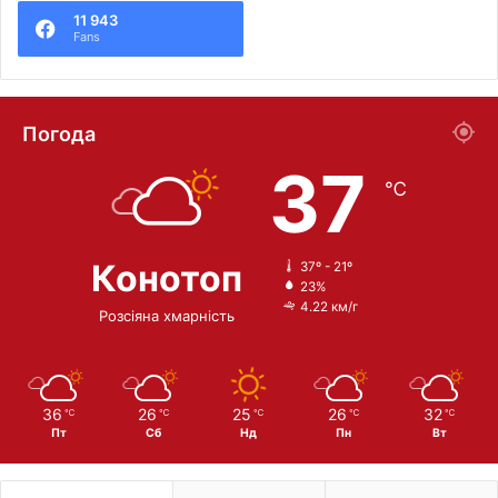
11 943
Fans
Погода
37
℃
Конотоп
37º - 21º
23%
4.22 км/г
Розсіяна хмарність
36
26
25
26
32
℃
℃
℃
℃
℃
Пт
Сб
Нд
Пн
Вт