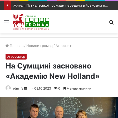
Жителі Путивльської громади передали військовим продукти та маскувальні сітки
Меню
П
п
Головна
/
Новини громад
/
Агросектор
Агросектор
На Сумщині засновано
«Академію New Holland»
admin’s
S
09.10.2023
0
Менше хвилини
e
n
d
a