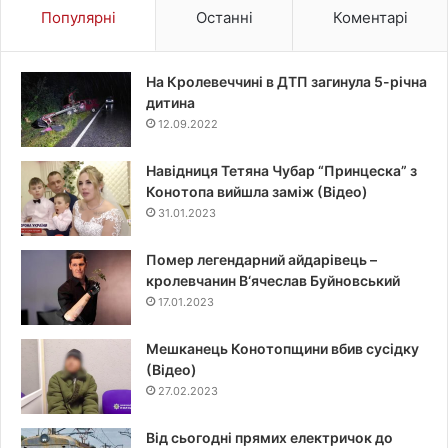
Популярні
Останні
Коментарі
На Кролевеччині в ДТП загинула 5-річна
дитина
12.09.2022
Навідниця Тетяна Чубар “Принцеска” з
Конотопа вийшла заміж (Відео)
31.01.2023
Помер легендарний айдарівець –
кролевчанин В‘ячеслав Буйновський
17.01.2023
Мешканець Конотопщини вбив сусідку
(Відео)
27.02.2023
Від сьогодні прямих електричок до