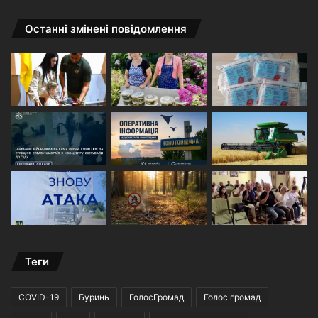
Останні змінені повідомлення
Теги
COVID-19
Буринь
ГолосГромад
Голос громад