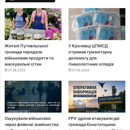
Жителі Путивльської
У Кролевці ЦПМСД
громади передали
отримав гуманітарну
військовим продукти та
допомогу для
маскувальні сітки
гінекологічних оглядів
07.08.2026
07.08.2026
Ошукували військових
FPV-дрони атакували дві
через фейкові знайомства:
громади Конотопщини: