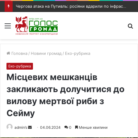
Чергова атака на Путивль: росіяни вдарили по інфраструктурному об’єкту та автомобілю
Меню
П
п
Головна
/
Новини громад
/
Еко-рубрика
Еко-рубрика
Місцевих мешканців
закликають долучитися до
вилову мертвої риби з
Сейму
admin’s
S
04.06.2024
0
Менше хвилини
e