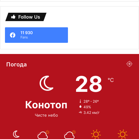
Follow Us
11 930
Fans
Погода
28
℃
Конотоп
28º - 26º
49%
3.42 км/г
Чисте небо