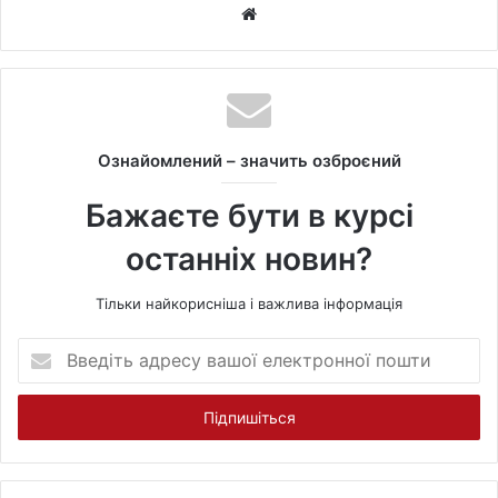
W
e
b
s
i
t
Ознайомлений – значить озброєний
e
Бажаєте бути в курсі
останніх новин?
Тільки найкорисніша і важлива інформація
В
в
е
д
і
т
ь