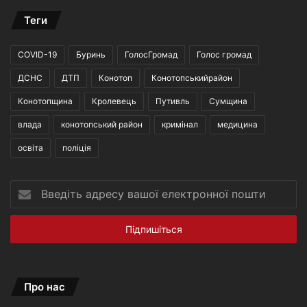
Теги
COVID-19
Буринь
ГолосГромад
Голос громад
ДСНС
ДТП
Конотоп
Конотопськийрайон
Конотопщина
Кролевець
Путивль
Сумщина
влада
конотопський район
кримінал
медицина
освіта
поліція
Введіть
адресу
вашої
електронної
пошти
Про нас