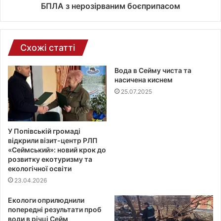
ї
БПЛА з нерозірваним боєприпасом
п
о
ш
т
Схожі статті
и
Вода в Сейму чиста та
насичена киснем
25.07.2025
У Попівській громаді
відкрили візит-центр РЛП
«Сеймський»: новий крок до
розвитку екотуризму та
екологічної освіти
23.04.2026
Екологи оприлюднили
попередні результати проб
води в річці Сейм