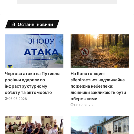
Останні новини
Чергова атака на Путивль:
На Конотопщині
росіяни вдарили по
зберігається надзвичайна
інфраструктурному
пожежна небезпека:
об’єкту та автомобілю
лісівники закликають бути
обережними
06.08.2026
06.08.2026