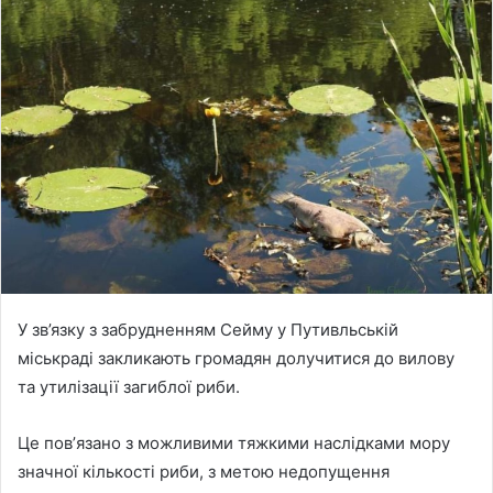
n
d
a
n
e
m
a
i
l
У зв’язку з забрудненням Сейму у Путивльській
міськраді закликають громадян долучитися до вилову
та утилізації загиблої риби.
Це повʼязано з можливими тяжкими наслідками мору
значної кількості риби, з метою недопущення