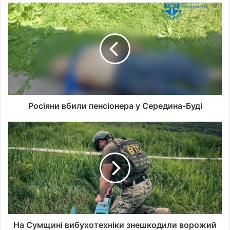
а
д
р
е
с
у
в
а
ш
о
Росіяни вбили пенсіонера у Середина-Буді
ї
е
л
е
к
т
р
о
н
н
о
На Сумщині вибухотехніки знешкодили ворожий