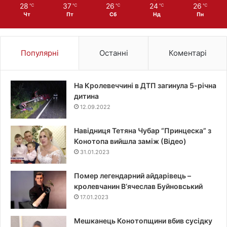
28
37
26
24
26
℃
℃
℃
℃
℃
Чт
Пт
Сб
Нд
Пн
Популярні
Останні
Коментарі
На Кролевеччині в ДТП загинула 5-річна
дитина
12.09.2022
Навідниця Тетяна Чубар “Принцеска” з
Конотопа вийшла заміж (Відео)
31.01.2023
Помер легендарний айдарівець –
кролевчанин В‘ячеслав Буйновський
17.01.2023
Мешканець Конотопщини вбив сусідку