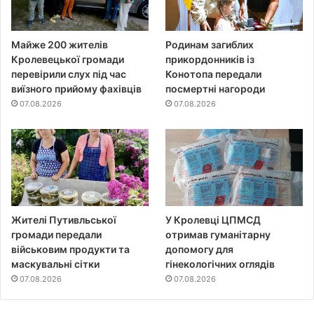
Майже 200 жителів
Родинам загиблих
Кролевецької громади
прикордонників із
перевірили слух під час
Конотопа передали
виїзного прийому фахівців
посмертні нагороди
07.08.2026
07.08.2026
Жителі Путивльської
У Кролевці ЦПМСД
громади передали
отримав гуманітарну
військовим продукти та
допомогу для
маскувальні сітки
гінекологічних оглядів
07.08.2026
07.08.2026