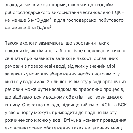
знаходиться в межах норми, оскільки для водойм
рибогосподарського використання встановлено ГДК –
3
не менше 6 мгО
/дм
, а для господарсько-побутового –
2
3
не менше 4 мгО
/дм
.
2
Також екологи зазначають, що зростання таких
показників, як хімічне та біологічне споживання кисню,
свідчать про наявність великої кількості органічних
речовин в поверхневій воді, від яких у значній мірі
залежать умови для збереження необхідного вмісту
кисню у водоймах. Збільшення вмісту у воді органічних
речовин може бути наслідком як природних процесів,
що відбуваються у водному об’єктів, так і зовнішнього
впливу. Спекотна погода, підвищений вміст ХСК та БСК
у свою чергу можуть призводити до падіння вмісту
розчиненого кисню у воді. Втім, на момент проведення
екоінспекторами обстеження таких негативних явищ