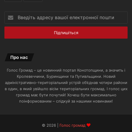
Введіть
адресу
вашої
електронної
пошти
Про нас
Голос Громад – це новинний портал Конотопщини, а значить і
Кролевеччини, Буринщини та Путивльщини. Новий
адміністративно-територіальний устрій об’єднав чотири райони
в один, в який увійшло вісім територіальних громад. І голос цих
громад має бути почутий! Хочеш бути максимально
поінформованим – слідкуй за нашими новинами!
© 2026 |
Голос громад