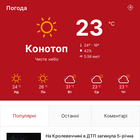
Погода
23
℃
Конотоп
24º - 16º
42%
5.56 км/г
Чисте небо
24
26
31
23
23
℃
℃
℃
℃
℃
Нд
Пн
Вт
Ср
Чт
Популярні
Останні
Коментарі
На Кролевеччині в ДТП загинула 5-річна