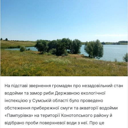
n
d
a
n
e
m
a
i
l
На підставі звернення громадян про незадовільний стан
водойми та замор риби Державною екологічної
інспекцією у Сумській області було проведено
обстеження прибережної смуги та акваторії водойми
«Пампурівка» на території Конотопського району й
відібрано проби поверхневої води з неї. Про це