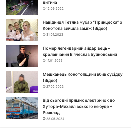
дитина
12.09.2022
Навідниця Тетяна Чубар “Принцеска” з
Конотопа вийшла заміж (Відео)
31.01.2023
Помер легендарний айдарівець –
кролевчанин В‘ячеслав Буйновський
17.01.2023
Мешканець Конотопщини вбив сусідку
(Відео)
27.02.2023
Від сьогодні прямих електричок до
Хутора-Михайлівського не буде +
Розклад
28.05.2024