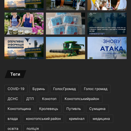
Теги
COVID-19
Буринь
ГолосГромад
Голос громад
ДСНС
ДТП
Конотоп
Конотопськийрайон
Конотопщина
Кролевець
Путивль
Сумщина
влада
конотопський район
кримінал
медицина
освіта
поліція