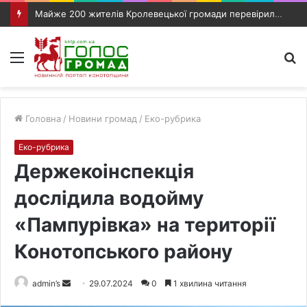
Майже 200 жителів Кролевецької громади перевірили слух під час виїзного прийому фахівців
Меню
П
п
Головна
/
Новини громад
/
Еко-рубрика
Еко-рубрика
Держекоінспекція
дослідила водойму
«Пампурівка» на території
Конотопського району
admin’s
S
29.07.2024
0
1 хвилина читання
e