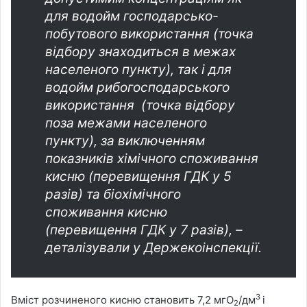
для водойм господарсько-
побутового використання (точка
відбору знаходиться в межах
населеного пункту), так і для
водойм рибогосподарського
використання (точка відбору
поза межами населеного
пункту), за виключенням
показників хімічного споживання
кисню (перевищення ГДК у 5
разів) та біохімічного
споживання кисню
(перевищення ГДК у 7 разів), –
деталізували у Держекоінспекції.
3
Вміст розчиненого кисню становить 7,2 мгО
/дм
і
2