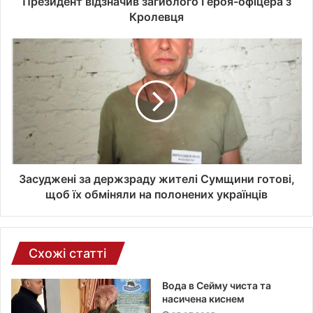
Президент відзначив загиблого Героя-офіцера з
ї
Кролевця
е
л
е
к
т
р
о
н
н
о
ї
Засуджені за держзраду жителі Сумщини готові,
п
щоб їх обміняли на полонених українців
о
ш
т
и
Схожі статті
Вода в Сейму чиста та
насичена киснем