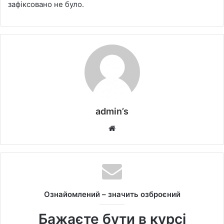
зафіксовано не було.
admin’s
W
e
b
s
i
t
Ознайомлений – значить озброєний
e
Бажаєте бути в курсі