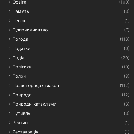
Освіта
(100)
Пам'ять
(3)
Пенсії
(1)
Підприємництво
(7)
Погода
(118)
Податки
(6)
Подія
(20)
Політика
(10)
Полон
(8)
Правопорядок і закон
(112)
Природа
(12)
Природні катаклізми
(3)
Путивль
(3)
Рейтинг
(1)
Реставрація
(1)