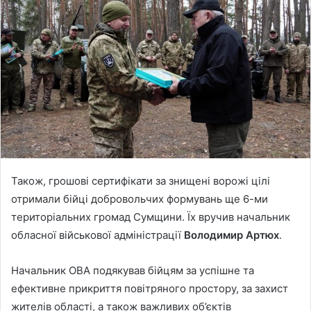
a
n
e
m
a
i
l
Також, грошові сертифікати за знищені ворожі цілі
отримали бійці добровольчих формувань ще 6-ми
територіальних громад Сумщини. Їх вручив начальник
обласної військової адміністрації
Володимир Артюх
.
Начальник ОВА подякував бійцям за успішне та
ефективне прикриття повітряного простору, за захист
жителів області, а також важливих об’єктів