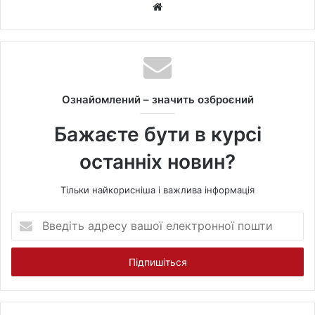
W
e
b
s
i
t
Ознайомлений – значить озброєний
e
Бажаєте бути в курсі
останніх новин?
Тільки найкорисніша і важлива інформація
В
в
е
д
і
т
ь