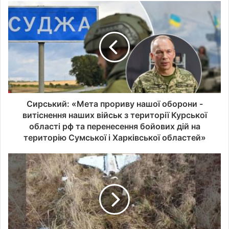
а
д
р
е
с
у
в
а
ш
о
Сирський: «Мета прориву нашої оборони -
ї
витіснення наших військ з території Курської
е
області рф та перенесення бойових дій на
л
територію Сумської і Харківської областей»
е
к
т
р
о
н
н
о