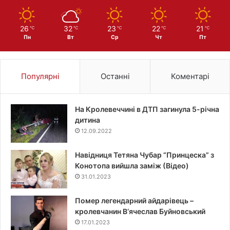
26
32
23
22
21
℃
℃
℃
℃
℃
Пн
Вт
Ср
Чт
Пт
Популярні
Останні
Коментарі
На Кролевеччині в ДТП загинула 5-річна
дитина
12.09.2022
Навідниця Тетяна Чубар “Принцеска” з
Конотопа вийшла заміж (Відео)
31.01.2023
Помер легендарний айдарівець –
кролевчанин В‘ячеслав Буйновський
17.01.2023