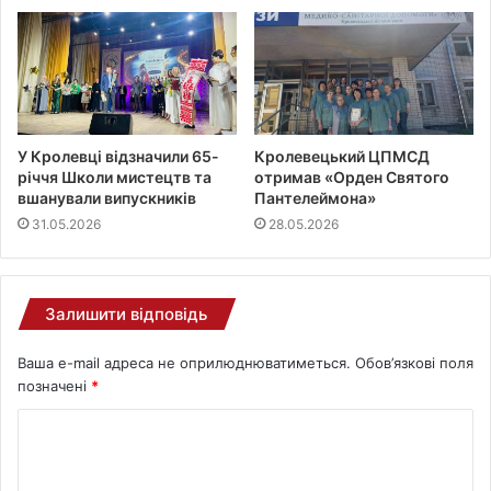
У Кролевці відзначили 65-
Кролевецький ЦПМСД
річчя Школи мистецтв та
отримав «Орден Святого
вшанували випускників
Пантелеймона»
31.05.2026
28.05.2026
Залишити відповідь
Ваша e-mail адреса не оприлюднюватиметься.
Обов’язкові поля
позначені
*