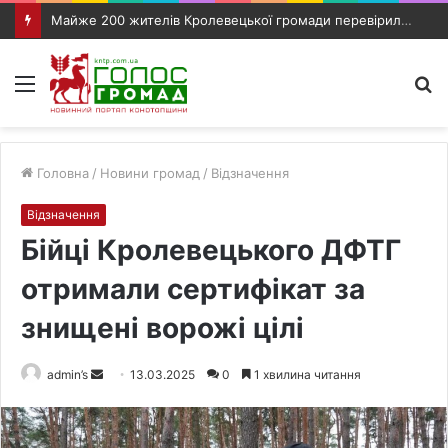
Майже 200 жителів Кролевецької громади перевірили слух під час виїзного прийому фахівців
Меню
П
п
Головна
/
Новини громад
/
Відзначення
Відзначення
Бійці Кролевецького ДФТГ
отримали сертифікат за
знищені ворожі цілі
admin’s
S
13.03.2025
0
1 хвилина читання
e
n
d