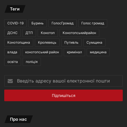
Теги
COVID-19
Буринь
ГолосГромад
Голос громад
ДСНС
ДТП
Конотоп
Конотопськийрайон
Конотопщина
Кролевець
Путивль
Сумщина
влада
конотопський район
кримінал
медицина
освіта
поліція
Введіть
адресу
вашої
електронної
пошти
Про нас