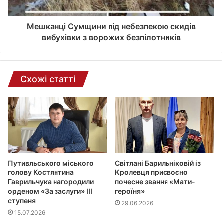
ї
п
о
Мешканці Сумщини під небезпекою скидів
ш
вибухівки з ворожих безпілотників
т
и
Схожі статті
Путивльського міського
Світлані Барильніковій із
голову Костянтина
Кролевця присвоєно
Гаврильчука нагородили
почесне звання «Мати-
орденом «За заслуги» ІІІ
героїня»
ступеня
29.06.2026
15.07.2026