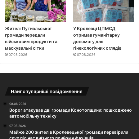
Жителі Путивльської
У Кролевці ЦПМСД
громади передали
отримав гуманітарну
військовим продукти та
допомогу для
маскувальні сітки
гінекологічних оглядів
07.08.2026
07.08.2026
Найпопулярніші повідомлення
08.08.2026
Ворог атакував дві громади Конотопщини: пошкоджено
автомобільну техніку
07.08.2026
Майже 200 жителів Кролевецької громади перевірили
слух під час виїзного прийому фахівців