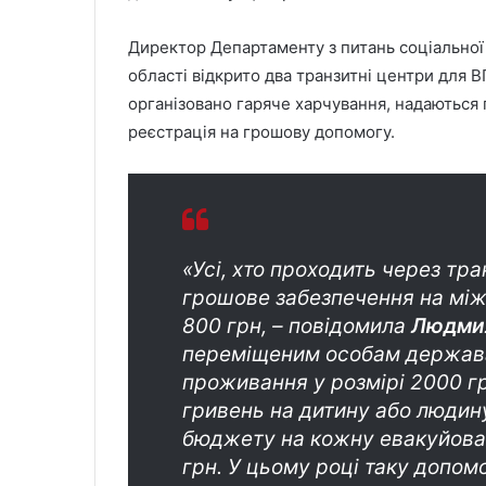
Директор Департаменту з питань соціальної
області відкрито два транзитні центри для В
організовано гаряче харчування, надаються п
реєстрація на грошову допомогу.
«Усі, хто проходить через тр
грошове забезпечення на між
800 грн, – повідомила
Людмил
переміщеним особам держава
проживання у розмірі 2000 г
гривень на дитину або людину
бюджету на кожну евакуйован
грн. У цьому році таку допом