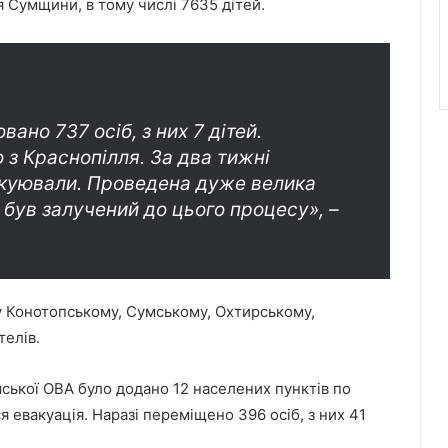
я Сумщини, в тому числі 7635 дітей.
ано 737 осіб, з них 7 дітей.
з Краснопілля. За два тижні
вакуювали. Проведена дуже велика
о був залучений до цього процесу», –
 у Конотопському, Сумському, Охтирському,
телів.
ької ОВА було додано 12 населених пунктів по
 евакуація. Наразі переміщено 396 осіб, з них 41