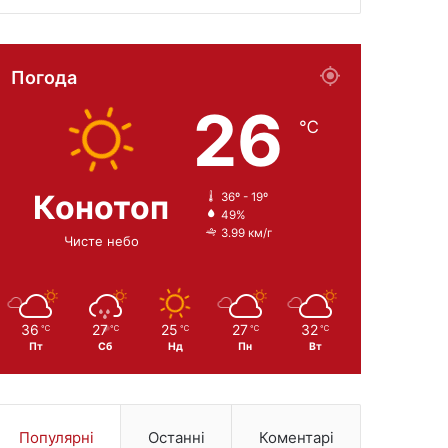
Погода
26
℃
Конотоп
36º - 19º
49%
3.99 км/г
Чисте небо
36
27
25
27
32
℃
℃
℃
℃
℃
Пт
Сб
Нд
Пн
Вт
Популярні
Останні
Коментарі