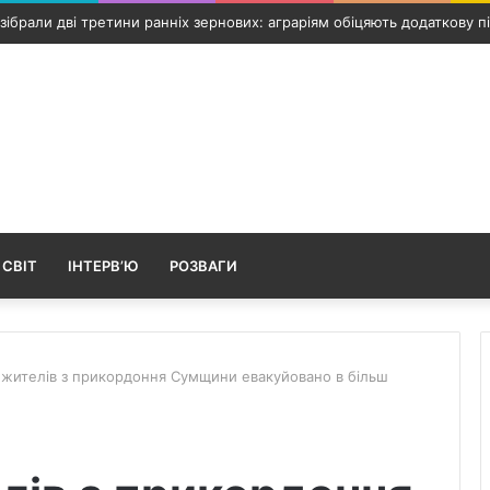
 Путивль: росіяни вдарили по інфраструктурному об’єкту та автомо
 СВІТ
ІНТЕРВ’Ю
РОЗВАГИ
ч жителів з прикордоння Сумщини евакуйовано в більш