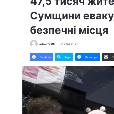
47,5 тисяч жит
Сумщини еваку
безпечні місця
admin’s
S
02.04.2025
e
n
Facebook
Skype
Messenger
П
d
a
n
e
m
a
i
l