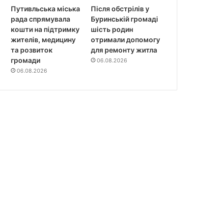
Путивльська міська
Після обстрілів у
рада спрямувала
Буринській громаді
кошти на підтримку
шість родин
жителів, медицину
отримали допомогу
та розвиток
для ремонту житла
громади
06.08.2026
06.08.2026