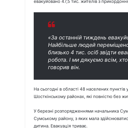
евакуйовано 47,5 тис. жителів з прикордонн
«За останній тиждень евакуйов
Найбільше людей переміщено 
близько 4 тис. осіб звідти е
робота. І ми дякуємо всім, хт
говорив він.
На сьогодні в області 48 населених пунктів
Шосткінському районах, які повністю без жи
У березні розпорядженнями начальника Сумс
Сумському району, з яких мала здійснюватися
дитина. Евакуація триває.