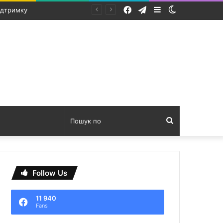
Facebook
Telegram
Sidebar
Switch
білю
skin
Пошук
по
Follow Us
11 940
Fans