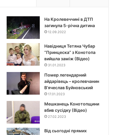
На Кролевеччині в ДТП
загинула 5-річна дитина
12.09.2022
Навідниця Тетяна Чубар
“Принцеска” з Конотопа
вийшла заміж (Відео)
31.01.2023
Помер легендарний
айдарівець – кролевчанин
В‘ячеслав Буйновський
17.01.2023
Мешканець Конотопщини
вбив сусідку (Відео)
27.02.2023
Від сьогодні прямих