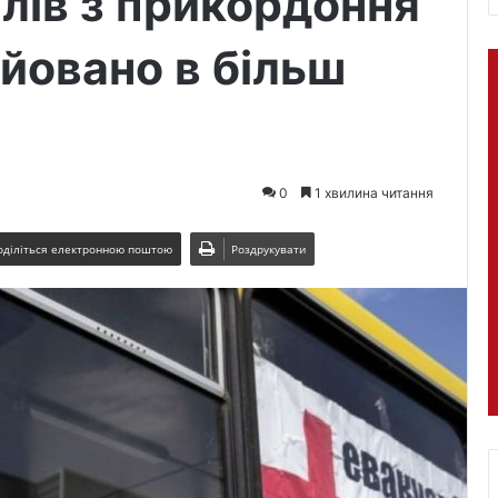
елів з прикордоння
йовано в більш
0
1 хвилина читання
оділіться електронною поштою
Роздрукувати