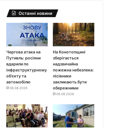
Останні новини
Чергова атака на
На Конотопщині
Путивль: росіяни
зберігається
вдарили по
надзвичайна
інфраструктурному
пожежна небезпека:
об’єкту та
лісівники
автомобілю
закликають бути
обережними
06.08.2026
06.08.2026