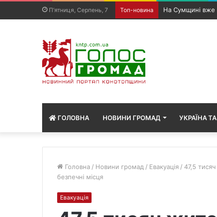
Чергова атака на
П’ятниця, Серпень, 7
Топ-новина
ГОЛОВНА
НОВИНИ ГРОМАД
УКРАЇНА ТА
Головна
/
Новини громад
/
Евакуація
/
47,5 тися
безпечні місця
Евакуація