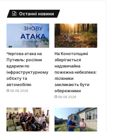
Останні новини
Чергова атака на
На Конотопщині
Путивль: росіяни
зберігається
вдарили по
надзвичайна
інфраструктурному
пожежна небезпека:
об’єкту та
лісівники
автомобілю
закликають бути
обережними
06.08.2026
06.08.2026