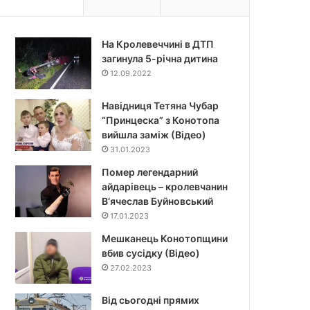
На Кролевеччині в ДТП
загинула 5-річна дитина
12.09.2022
Навідниця Тетяна Чубар
“Принцеска” з Конотопа
вийшла заміж (Відео)
31.01.2023
Помер легендарний
айдарівець – кролевчанин
В‘ячеслав Буйновський
17.01.2023
Мешканець Конотопщини
вбив сусідку (Відео)
27.02.2023
Від сьогодні прямих