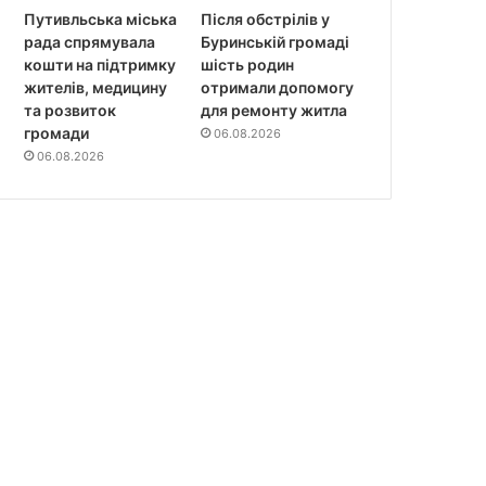
Путивльська міська
Після обстрілів у
рада спрямувала
Буринській громаді
кошти на підтримку
шість родин
жителів, медицину
отримали допомогу
та розвиток
для ремонту житла
громади
06.08.2026
06.08.2026