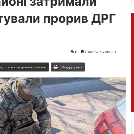
айоні затримали
отували прорив ДРГ
0
1 хвилина читання
оділіться електронною поштою
Роздрукувати