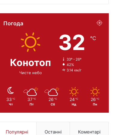
Погода
32
℃
Конотоп
33º - 26º
42%
3.14 км/г
Чисте небо
33
37
26
24
26
℃
℃
℃
℃
℃
Чт
Пт
Сб
Нд
Пн
Популярні
Останні
Коментарі