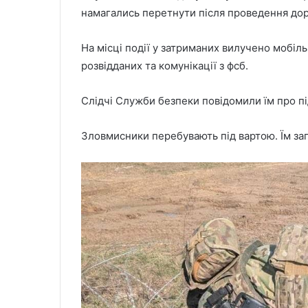
намагались перетнути після проведення дор
На місці події у затриманих вилучено мобіл
розвідданих та комунікації з фсб.
Слідчі Служби безпеки повідомили їм про пі
Зловмисники перебувають під вартою. Їм заг