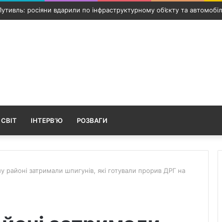
берігається надзвичайна пожежна небезпека: лісівники закликають
 СВІТ
ІНТЕРВ’Ю
РОЗВАГИ
у районі затримали шпигунів, які готували прорив ДРГ на