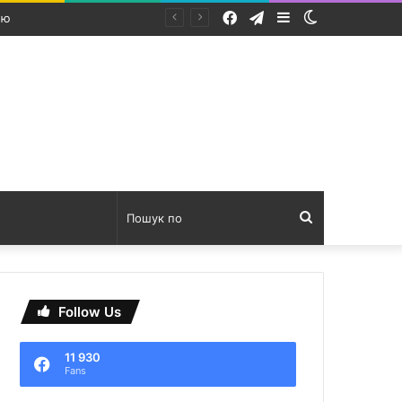
Facebook
Telegram
Sidebar
Switch
 бути обережними
skin
Пошук
по
Follow Us
11 930
Fans