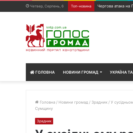
На Конотопщині з
Четвер, Серпень, 6
Топ-новина
ГОЛОВНА
НОВИНИ ГРОМАД
УКРАЇНА ТА
Головна
/
Новини громад
/
Зрадник
/
У сусідньом
Сумщину
Зрадник