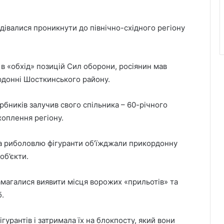
дівалися проникнути до північно-східного регіону
 «обхід» позицій Сил оборони, росіянин мав
ордонні Шосткинського району.
рбників залучив свого спільника – 60-річного
хоплення регіону.
на риболовлю фігуранти об’їжджали прикордонну
об’єкти.
амагалися виявити місця ворожих «прильотів» та
б.
урантів і затримала їх на блокпосту, який вони