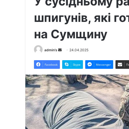
У сусідньому р
шпигунів, які г
на Сумщину
admin’s
S
24.04.2025
e
n
Facebook
Skype
Messenger
П
d
a
n
e
m
a
i
l