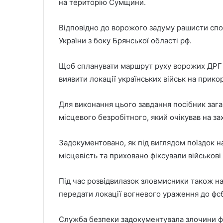
на територію Сумщини.
Відповідно до ворожого задуму рашисти спо
України з боку Брянської області рф.
Щоб спланувати маршрут руху ворожих ДРГ в
виявити локації українських військ на прик
Для виконання цього завдання посібник зага
місцевого безробітного, який очікував на за
Задокументовано, як під виглядом поїздок 
місцевість та приховано фіксували військові 
Під час розвідвилазок зловмисники також н
передати локації вогневого ураження до фс
Служба безпеки задокументувала злочини фіг