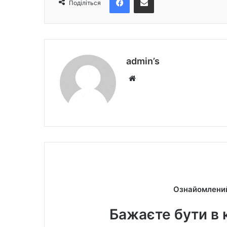
Поділіться
admin’s
W
e
b
s
i
t
e
Ознайомлений
Бажаєте бути в 