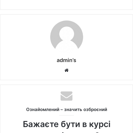
admin’s
W
e
b
s
i
t
Ознайомлений – значить озброєний
e
Бажаєте бути в курсі