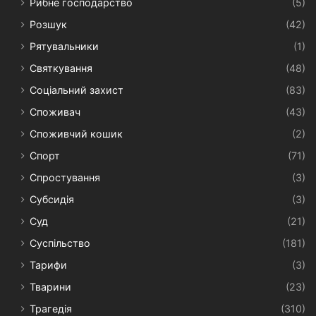
Рибне господарство
(5)
Розшук
(42)
Рятувальники
(1)
Святкування
(48)
Соціальний захист
(83)
Споживач
(43)
Споживчий кошик
(2)
Спорт
(71)
Спростування
(3)
Субсидія
(3)
Суд
(21)
Суспільство
(181)
Тарифи
(3)
Тварини
(23)
Трагедія
(310)