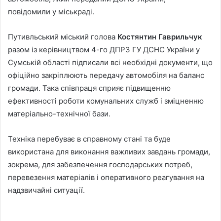
повідомили у міськраді.
a
n
e
Путивльський міський голова
Костянтин Гаврильчук
m
разом із керівництвом 4-го ДПРЗ ГУ ДСНС України у
a
Сумській області підписали всі необхідні документи, що
i
офіційно закріплюють передачу автомобіля на баланс
l
громади. Така співпраця сприяє підвищенню
ефективності роботи комунальних служб і зміцненню
матеріально-технічної бази.
Техніка перебуває в справному стані та буде
використана для виконання важливих завдань громади,
зокрема, для забезпечення господарських потреб,
перевезення матеріалів і оперативного реагування на
надзвичайні ситуації.