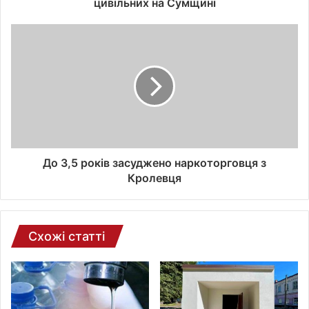
цивільних на Сумщині
е
л
е
к
т
р
о
н
н
о
ї
До 3,5 років засуджено наркоторговця з
п
Кролевця
о
ш
т
и
Схожі статті