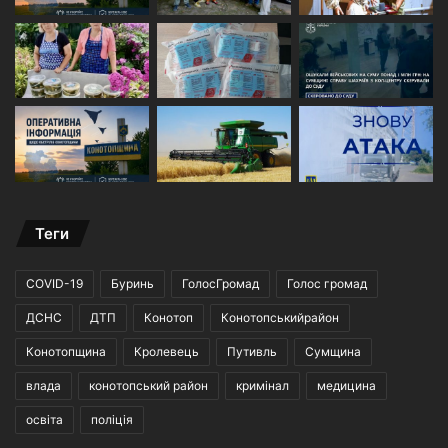
Теги
COVID-19
Буринь
ГолосГромад
Голос громад
ДСНС
ДТП
Конотоп
Конотопськийрайон
Конотопщина
Кролевець
Путивль
Сумщина
влада
конотопський район
кримінал
медицина
освіта
поліція