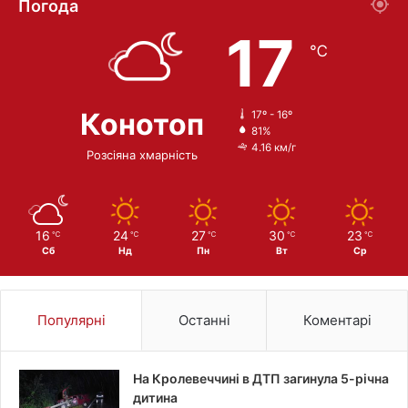
Погода
17
℃
Конотоп
17º - 16º
81%
4.16 км/г
Розсіяна хмарність
16
24
27
30
23
℃
℃
℃
℃
℃
Сб
Нд
Пн
Вт
Ср
Популярні
Останні
Коментарі
На Кролевеччині в ДТП загинула 5-річна
дитина