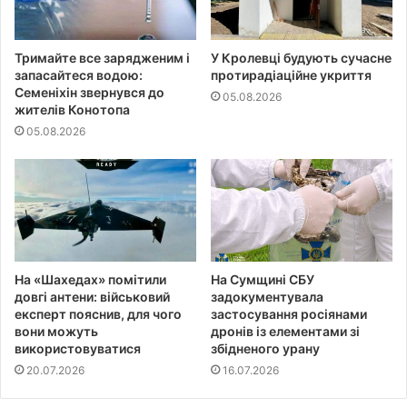
Тримайте все зарядженим і
У Кролевці будують сучасне
запасайтеся водою:
протирадіаційне укриття
Семеніхін звернувся до
05.08.2026
жителів Конотопа
05.08.2026
На «Шахедах» помітили
На Сумщині СБУ
довгі антени: військовий
задокументувала
експерт пояснив, для чого
застосування росіянами
вони можуть
дронів із елементами зі
використовуватися
збідненого урану
20.07.2026
16.07.2026