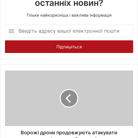
останніх новин?
Тільки найкорисніша і важлива інформація
В
в
е
д
і
т
ь
а
д
р
е
с
у
в
а
ш
о
Ворожі дрони продовжують атакувати
ї