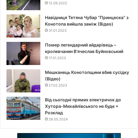
12.09.2022
Навідниця Тетяна Чубар “Принцеска” з
Конотопа вийшла заміж (Відео)
31.01.2023
Помер легендарний айдарівець –
кролевчанин В‘ячеслав Буйновський
17.01.2023
Мешканець Конотопщини вбив сусідку
(Відео)
27.02.2023
Від сьогодні прямих електричок до
Хутора-Михайлівського не буде +
Розклад
28.05.2024