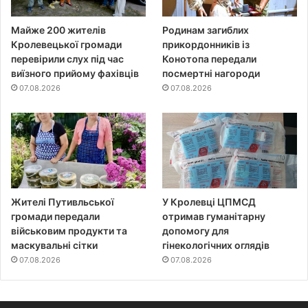
Майже 200 жителів
Родинам загиблих
Кролевецької громади
прикордонників із
перевірили слух під час
Конотопа передали
виїзного прийому фахівців
посмертні нагороди
07.08.2026
07.08.2026
Жителі Путивльської
У Кролевці ЦПМСД
громади передали
отримав гуманітарну
військовим продукти та
допомогу для
маскувальні сітки
гінекологічних оглядів
07.08.2026
07.08.2026