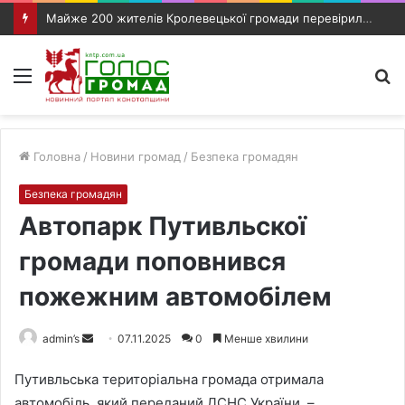
Майже 200 жителів Кролевецької громади перевірили слух під час виїзного прийому фахівців
Меню
П
п
Головна
/
Новини громад
/
Безпека громадян
Безпека громадян
Автопарк Путивльскої
громади поповнився
пожежним автомобілем
admin’s
S
07.11.2025
0
Менше хвилини
e
Путивльська територіальна громада отримала
n
автомобіль, який переданий ДСНС України, –
d