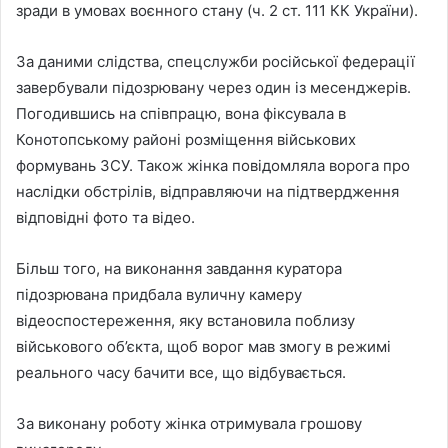
n
зради в умовах воєнного стану (ч. 2 ст. 111 КК України).
e
m
За даними слідства, спецслужби російської федерації
a
завербували підозрювану через один із месенджерів.
i
Погодившись на співпрацю, вона фіксувала в
l
Конотопському районі розміщення військових
формувань ЗСУ. Також жінка повідомляла ворога про
наслідки обстрілів, відправляючи на підтвердження
відповідні фото та відео.
Більш того, на виконання завдання куратора
підозрювана придбала вуличну камеру
відеоспостереження, яку встановила поблизу
військового об’єкта, щоб ворог мав змогу в режимі
реального часу бачити все, що відбувається.
За виконану роботу жінка отримувала грошову