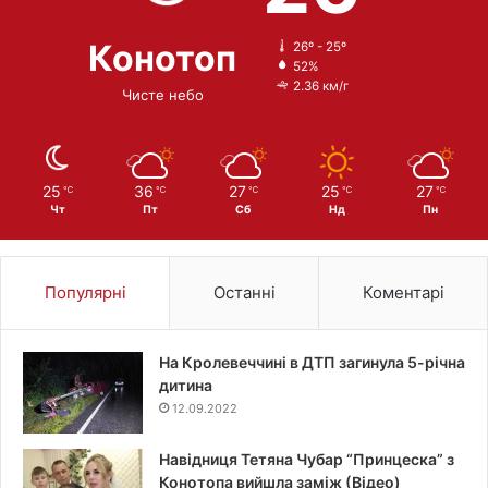
Конотоп
26º - 25º
52%
2.36 км/г
Чисте небо
25
36
27
25
27
℃
℃
℃
℃
℃
Чт
Пт
Сб
Нд
Пн
Популярні
Останні
Коментарі
На Кролевеччині в ДТП загинула 5-річна
дитина
12.09.2022
Навідниця Тетяна Чубар “Принцеска” з
Конотопа вийшла заміж (Відео)