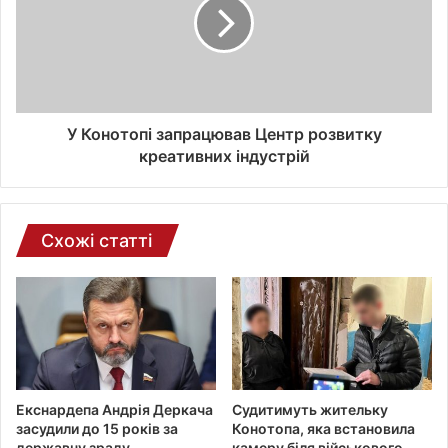
т
р
о
н
н
о
ї
У Конотопі запрацював Центр розвитку
п
креативних індустрій
о
ш
т
и
Схожі статті
Екснардепа Андрія Деркача
Судитимуть жительку
засудили до 15 років за
Конотопа, яка встановила
державну зраду
камеру біля військового