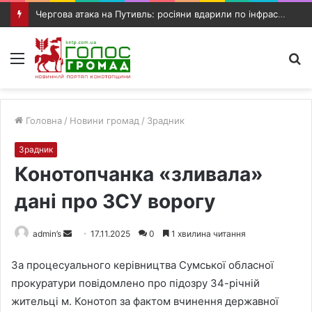
Чергова атака на Путивль: росіяни вдарили по інфраструктурному об’єкту та автомобілю
Меню
П
п
Головна
/
Новини громад
/
Зрадник
Зрадник
Конотопчанка «зливала»
дані про ЗСУ ворогу
admin’s
S
17.11.2025
0
1 хвилина читання
e
За процесуального керівництва Сумської обласної
n
прокуратури повідомлено про підозру 34-річній
d
жительці м. Конотоп за фактом вчинення державної
a