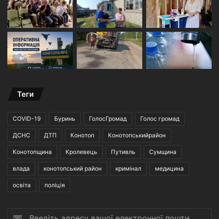
Теги
COVID-19
Буринь
ГолосГромад
Голос громад
ДСНС
ДТП
Конотоп
Конотопськийрайон
Конотопщина
Кролевець
Путивль
Сумщина
влада
конотопський район
кримінал
медицина
освіта
поліція
Введіть