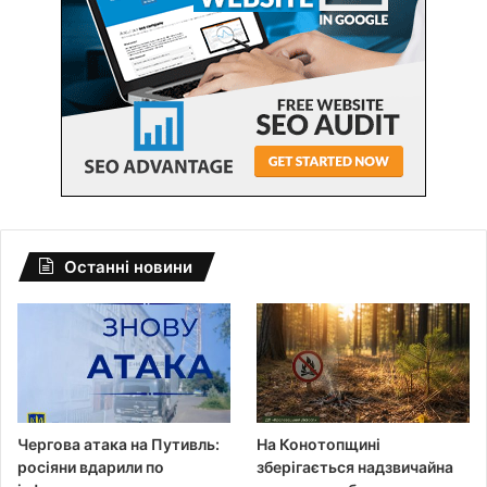
Останні новини
Чергова атака на Путивль:
На Конотопщині
росіяни вдарили по
зберігається надзвичайна