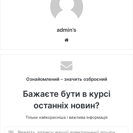
admin’s
W
e
b
s
i
t
Ознайомлений – значить озброєний
e
Бажаєте бути в курсі
останніх новин?
Тільки найкорисніша і важлива інформація
В