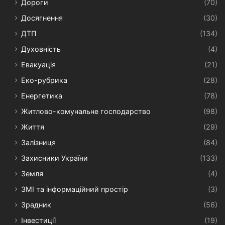
Дороги
(70)
Досягнення
(30)
ДТП
(134)
Духовність
(4)
Евакуація
(21)
Еко-рубрика
(28)
Енергетика
(78)
Житлово-комунальне господарство
(98)
Життя
(29)
Залізниця
(84)
Захисники України
(133)
Земля
(4)
ЗМІ та інформаційний простір
(3)
Зрадник
(56)
Інвестиції
(19)