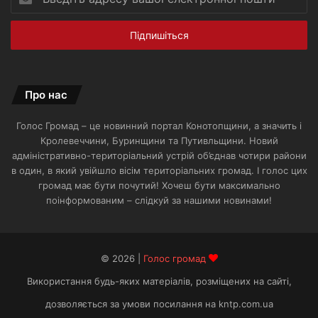
адресу
вашої
електронної
пошти
Про нас
Голос Громад – це новинний портал Конотопщини, а значить і
Кролевеччини, Буринщини та Путивльщини. Новий
адміністративно-територіальний устрій об’єднав чотири райони
в один, в який увійшло вісім територіальних громад. І голос цих
громад має бути почутий! Хочеш бути максимально
поінформованим – слідкуй за нашими новинами!
© 2026 |
Голос громад
Використання будь-яких матеріалів, розміщених на сайті,
дозволяється за умови посилання на kntp.com.ua