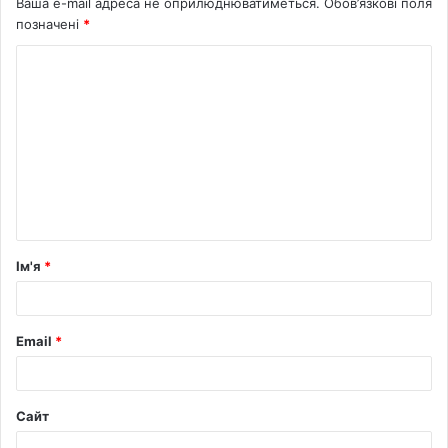
Ваша e-mail адреса не оприлюднюватиметься.
Обов’язкові поля
позначені
*
Ім'я
*
Email
*
Сайт