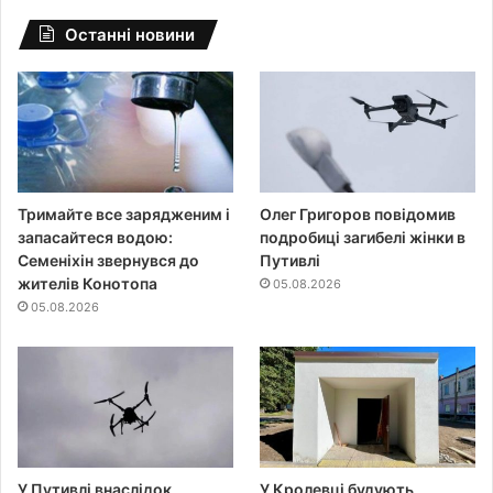
Останні новини
Тримайте все зарядженим і
Олег Григоров повідомив
запасайтеся водою:
подробиці загибелі жінки в
Семеніхін звернувся до
Путивлі
жителів Конотопа
05.08.2026
05.08.2026
У Путивлі внаслідок
У Кролевці будують