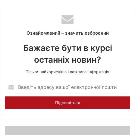
e
b
s
i
t
Ознайомлений – значить озброєний
e
Бажаєте бути в курсі
останніх новин?
Тільки найкорисніша і важлива інформація
В
в
е
д
і
т
ь
а
д