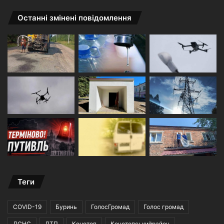
Останні змінені повідомлення
Теги
COVID-19
Буринь
ГолосГромад
Голос громад
ДСНС
ДТП
Конотоп
Конотопськийрайон