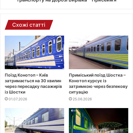
о
ш
т
и
Схожі статті
Поїзд Конотоп – Київ
Приміський поїзд Шостка –
затримається на 30 хвилин
Конотоп курсує із
через пересадку пасажирів
затримкою через безпекову
із Шостки
ситуацію
01.07.2026
25.06.2026