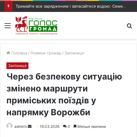
Тримайте все зарядженим і запасайтеся водою: Семеніхін звернувся до жителів Конотопа
Меню
П
п
Головна
/
Новини громад
/
Залізниця
Залізниця
Через безпекову ситуацію
змінено маршрути
приміських поїздів у
напрямку Ворожби
admin’s
S
16.03.2026
0
Менше хвилини
e