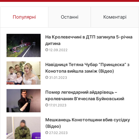
Популярні
Останні
Коментарі
На Кролевеччині в ДТП загинула 5-річна
дитина
12.09.2022
Навідниця Тетяна Чубар “Принцеска” з
Конотопа вийшла заміж (Відео)
31.01.2023
Помер легендарний айдарівець –
кролевчанин В‘ячеслав Буйновський
17.01.2023
Мешканець Конотопщини вбив сусідку
(Відео)
27.02.2023