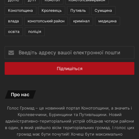
Конотопщина
Кролевець
Путивль
Сумщина
влада
конотопський район
кримінал
медицина
освіта
поліція
Введіть
адресу
вашої
електронної
пошти
Про нас
Голос Громад – це новинний портал Конотопщини, а значить і
Кролевеччини, Буринщини та Путивльщини. Новий
адміністративно-територіальний устрій об’єднав чотири райони
в один, в який увійшло вісім територіальних громад. І голос цих
громад має бути почутий! Хочеш бути максимально