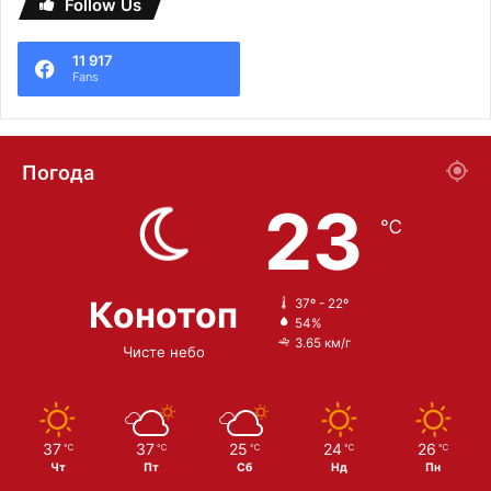
Follow Us
11 917
Fans
Погода
23
℃
Конотоп
37º - 22º
54%
3.65 км/г
Чисте небо
37
37
25
24
26
℃
℃
℃
℃
℃
Чт
Пт
Сб
Нд
Пн