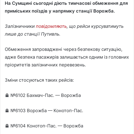
На Сумщині сьогодні діють тимчасові обмеження для
n
приміських поїздів у напрямку станції Ворожба.
d
a
Залізничники
n
повідомляють
, що рейси курсуватимуть
e
лише до станції Путивль.
m
a
Обмеження запроваджені через безпекову ситуацію,
i
адже безпека пасажирів залишається одним із головних
l
пріоритетів залізничних перевезень.
Зміни стосуються таких рейсів:
🚊 №6102 Бахмач-Пас. — Ворожба
🚊 №6103 Ворожба — Конотоп-Пас.
🚊 №6104 Конотоп-Пас. — Ворожба