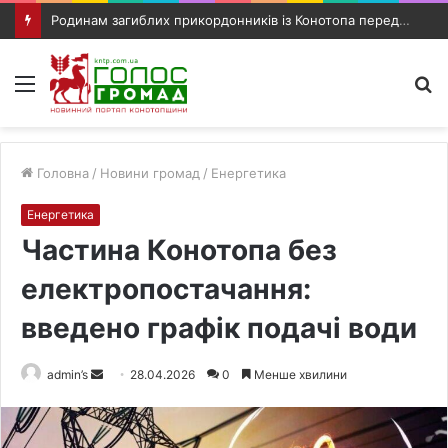
Родинам загиблих прикордонників із Конотопа передали посмертні нагороди
Меню
П
п
Головна
/
Новини громад
/
Енергетика
Енергетика
Частина Конотопа без
електропостачання:
введено графік подачі води
admin’s
S
28.04.2026
0
Менше хвилини
e
n
d