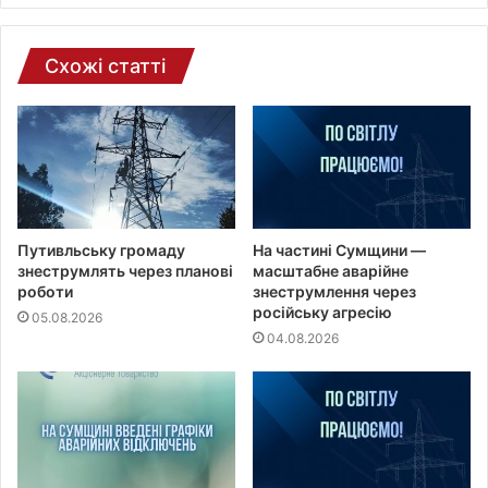
ш
т
и
Схожі статті
Путивльську громаду
На частині Сумщини —
знеструмлять через планові
масштабне аварійне
роботи
знеструмлення через
російську агресію
05.08.2026
04.08.2026