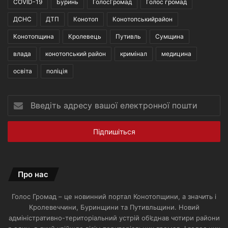
COVID-19
Буринь
ГолосГромад
Голос громад
ДСНС
ДТП
Конотоп
Конотопськийрайон
Конотопщина
Кролевець
Путивль
Сумщина
влада
конотопський район
кримінал
медицина
освіта
поліція
Введіть
адресу
вашої
електронної
пошти
Про нас
Голос Громад – це новинний портал Конотопщини, а значить і
Кролевеччини, Буринщини та Путивльщини. Новий
адміністративно-територіальний устрій об’єднав чотири райони