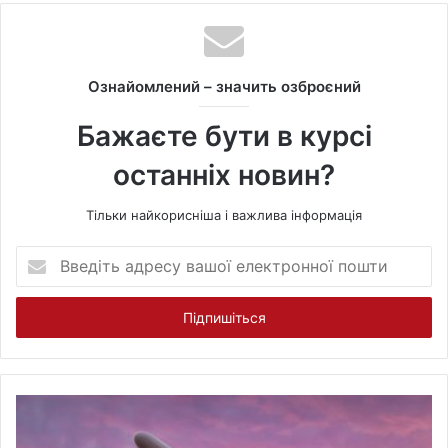
b
s
i
t
Ознайомлений – значить озброєний
e
Бажаєте бути в курсі
останніх новин?
Тільки найкорисніша і важлива інформація
В
в
е
д
і
т
ь
а
д
р