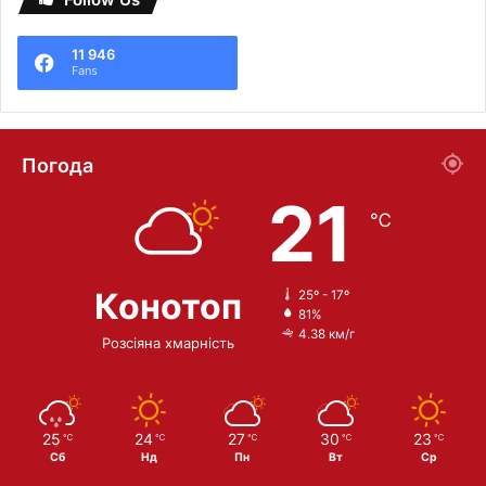
11 946
Fans
Погода
21
℃
Конотоп
25º - 17º
81%
4.38 км/г
Розсіяна хмарність
25
24
27
30
23
℃
℃
℃
℃
℃
Сб
Нд
Пн
Вт
Ср