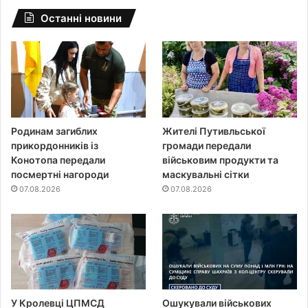
Останні новини
Родинам загиблих
Жителі Путивльської
прикордонників із
громади передали
Конотопа передали
військовим продукти та
посмертні нагороди
маскувальні сітки
07.08.2026
07.08.2026
У Кролевці ЦПМСД
Ошукували військових