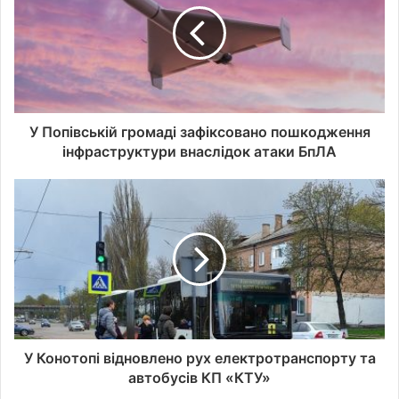
е
с
у
в
а
ш
о
У Попівській громаді зафіксовано пошкодження
ї
інфраструктури внаслідок атаки БпЛА
е
л
е
к
т
р
о
н
н
о
ї
У Конотопі відновлено рух електротранспорту та
п
автобусів КП «КТУ»
о