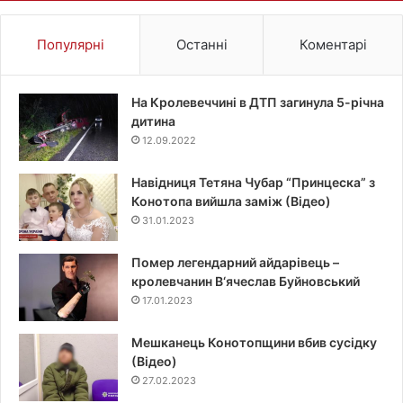
Популярні
Останні
Коментарі
На Кролевеччині в ДТП загинула 5-річна
дитина
12.09.2022
Навідниця Тетяна Чубар “Принцеска” з
Конотопа вийшла заміж (Відео)
31.01.2023
Помер легендарний айдарівець –
кролевчанин В‘ячеслав Буйновський
17.01.2023
Мешканець Конотопщини вбив сусідку
(Відео)
27.02.2023