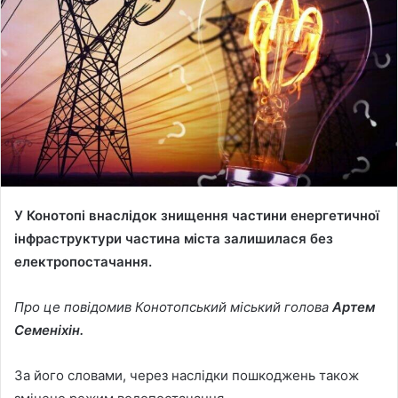
a
n
e
m
a
i
l
У Конотопі внаслідок знищення частини енергетичної
інфраструктури частина міста залишилася без
електропостачання.
Про це повідомив Конотопський міський голова
Артем
Семеніхін.
За його словами, через наслідки пошкоджень також