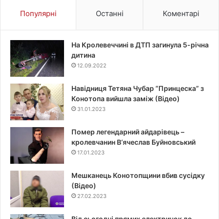
Популярні
Останні
Коментарі
На Кролевеччині в ДТП загинула 5-річна
дитина
12.09.2022
Навідниця Тетяна Чубар “Принцеска” з
Конотопа вийшла заміж (Відео)
31.01.2023
Помер легендарний айдарівець –
кролевчанин В‘ячеслав Буйновський
17.01.2023
Мешканець Конотопщини вбив сусідку
(Відео)
27.02.2023
Від сьогодні прямих електричок до