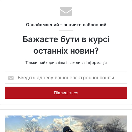
s
i
t
Ознайомлений – значить озброєний
e
Бажаєте бути в курсі
останніх новин?
Тільки найкорисніша і важлива інформація
В
в
е
д
і
т
ь
а
д
р