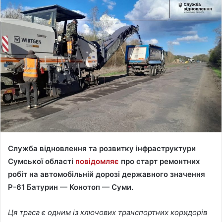
n
d
a
n
e
m
a
i
l
Служба відновлення та розвитку інфраструктури
Сумської області
повідомляє
про старт ремонтних
робіт на автомобільній дорозі державного значення
Р-61 Батурин — Конотоп — Суми.
Ця траса є одним із ключових транспортних коридорів