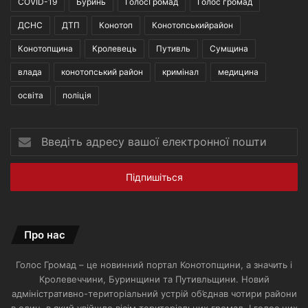
COVID-19
Буринь
ГолосГромад
Голос громад
ДСНС
ДТП
Конотоп
Конотопськийрайон
Конотопщина
Кролевець
Путивль
Сумщина
влада
конотопський район
кримінал
медицина
освіта
поліція
Введіть
адресу
вашої
електронної
пошти
Про нас
Голос Громад – це новинний портал Конотопщини, а значить і
Кролевеччини, Буринщини та Путивльщини. Новий
адміністративно-територіальний устрій об’єднав чотири райони
в один, в який увійшло вісім територіальних громад. І голос цих