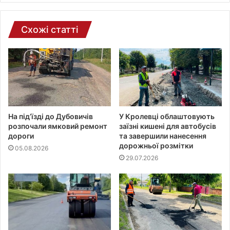
ш
т
и
Схожі статті
На під’їзді до Дубовичів
У Кролевці облаштовують
розпочали ямковий ремонт
заїзні кишені для автобусів
дороги
та завершили нанесення
дорожньої розмітки
05.08.2026
29.07.2026