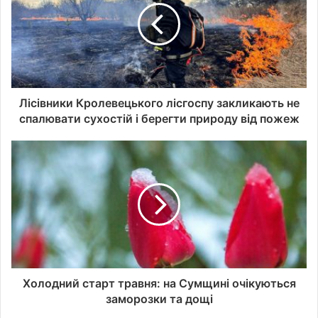
е
с
у
в
а
ш
о
Лісівники Кролевецького лісгоспу закликають не
ї
спалювати сухостій і берегти природу від пожеж
е
л
е
к
т
р
о
н
н
о
ї
Холодний старт травня: на Сумщині очікуються
п
заморозки та дощі
о