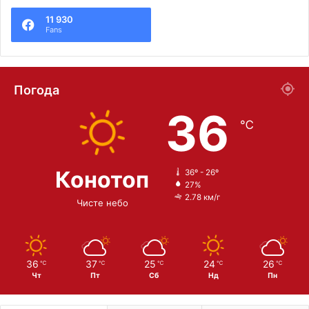
11 930
Fans
Погода
36
℃
Конотоп
36º - 26º
27%
2.78 км/г
Чисте небо
36
37
25
24
26
℃
℃
℃
℃
℃
Чт
Пт
Сб
Нд
Пн