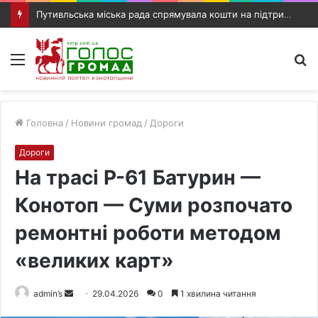
Путивльська міська рада спрямувала кошти на підтримку жителів, медицину та розвиток громади
Меню
П
п
Головна
/
Новини громад
/
Дороги
Дороги
На трасі Р-61 Батурин —
Конотоп — Суми розпочато
ремонтні роботи методом
«великих карт»
admin’s
S
29.04.2026
0
1 хвилина читання
e