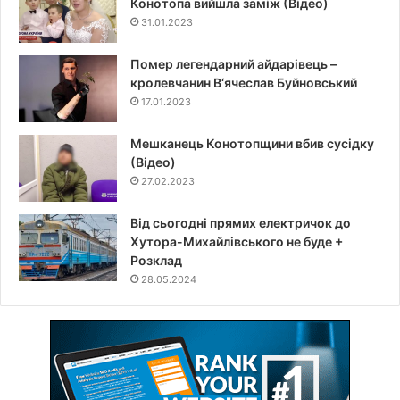
Конотопа вийшла заміж (Відео)
31.01.2023
Помер легендарний айдарівець –
кролевчанин В‘ячеслав Буйновський
17.01.2023
Мешканець Конотопщини вбив сусідку
(Відео)
27.02.2023
Від сьогодні прямих електричок до
Хутора-Михайлівського не буде +
Розклад
28.05.2024