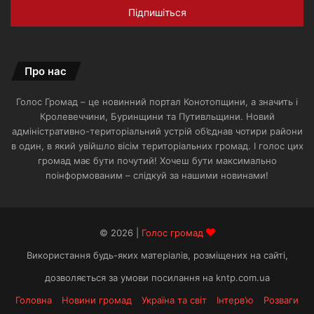
електронної
пошти
Про нас
Голос Громад – це новинний портал Конотопщини, а значить і
Кролевеччини, Буринщини та Путивльщини. Новий
адміністративно-територіальний устрій об’єднав чотири райони
в один, в який увійшло вісім територіальних громад. І голос цих
громад має бути почутий! Хочеш бути максимально
поінформованим – слідкуй за нашими новинами!
© 2026 |
Голос громад
Використання будь-яких матеріалів, розміщених на сайті,
дозволяється за умови посилання на kntp.com.ua
Головна
Новини громад
Україна та світ
Інтерв’ю
Розваги