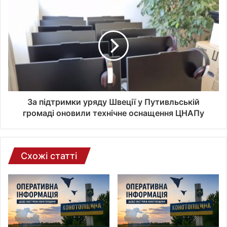
л
е
к
т
р
о
н
н
о
ї
За підтримки уряду Швеції у Путивльській
п
громаді оновили технічне оснащення ЦНАПу
о
ш
т
и
Схожі статті