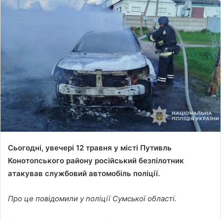
n
d
a
n
e
m
a
i
l
Сьогодні, увечері 12 травня у місті Путивль
Конотопського району російський безпілотник
атакував службовий автомобіль поліції.
Про це повідомили у поліції Сумської області.