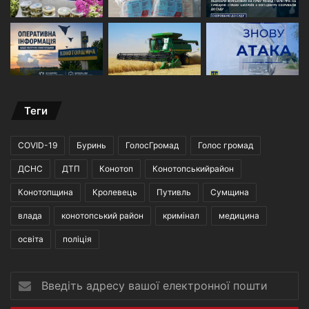
Теги
COVID-19
Буринь
ГолосГромад
Голос громад
ДСНС
ДТП
Конотоп
Конотопськийрайон
Конотопщина
Кролевець
Путивль
Сумщина
влада
конотопський район
кримінал
медицина
освіта
поліція
Введіть
адресу
вашої