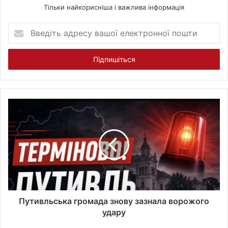
Тільки найкорисніша і важлива інформація
В
в
е
д
і
т
ь
а
д
р
е
с
у
в
а
ш
о
Путивльська громада знову зазнала ворожого
ї
удару
е