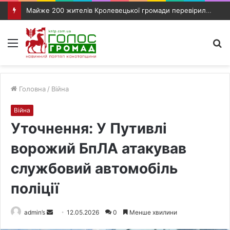
Майже 200 жителів Кролевецької громади перевірили слух під час виїзного прийому фахівців
Меню
П
п
Головна
/
Війна
Війна
Уточнення: У Путивлі
ворожий БпЛА атакував
службовий автомобіль
поліції
admin’s
S
12.05.2026
0
Менше хвилини
e