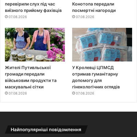
перевірили слух під час
Конотопа передали
виїзного прийому фахівців
посмертні нагороди
07.08.2026
07.08.2026
Жителі Путивльської
У Кролевці ЦПМСД
громади передали
отримав гуманітарну
військовим продукти та
допомогу для
маскувальні сітки
гінекологічних оглядів
07.08.2026
07.08.2026
Найпопулярніші повідомлення