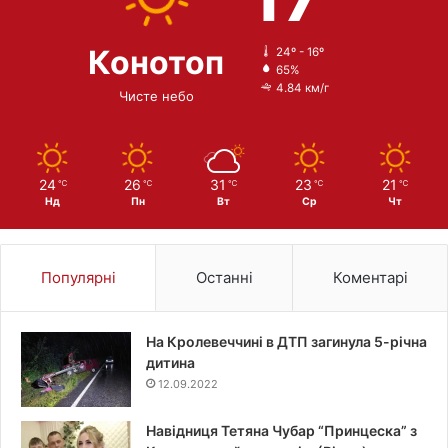
Конотоп
24º - 16º
65%
4.84 км/г
Чисте небо
24
26
31
23
21
℃
℃
℃
℃
℃
Нд
Пн
Вт
Ср
Чт
Популярні
Останні
Коментарі
На Кролевеччині в ДТП загинула 5-річна
дитина
12.09.2022
Навідниця Тетяна Чубар “Принцеска” з