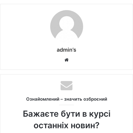
admin’s
W
e
b
s
i
t
Ознайомлений – значить озброєний
e
Бажаєте бути в курсі
останніх новин?