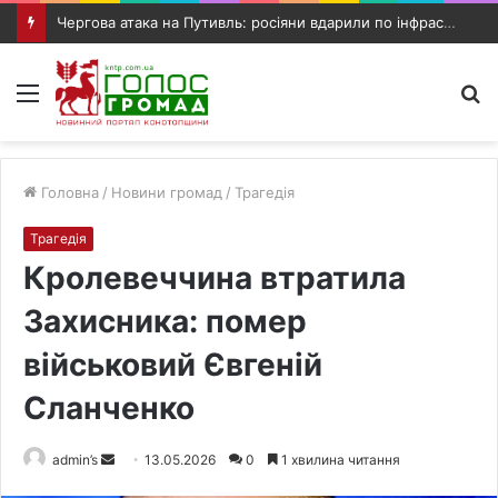
Чергова атака на Путивль: росіяни вдарили по інфраструктурному об’єкту та автомобілю
Меню
П
п
Головна
/
Новини громад
/
Трагедія
Трагедія
Кролевеччина втратила
Захисника: помер
військовий Євгеній
Сланченко
admin’s
S
13.05.2026
0
1 хвилина читання
e