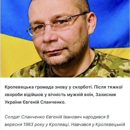
n
d
a
n
e
m
a
i
l
Кролевецька громада знову у скорботі. Після тяжкої
хвороби відійшов у вічність мужній воїн, Захисник
України Євгеній Сланченко.
Солдат Сланченко Євгеній Іванович народився 8
вересня 1983 року у Кролевці. Навчався у Кролевецькій