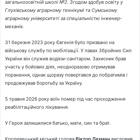
загальноосвітній школі №2. Згодом здобув освіту у
Глухівському аграрному технікумі та Сумському
аграрному університеті за спеціальністю інженер-
механік.
31 березня 2023 року Євгенія було призвано на
військову службу по мобілізації. У лавах Збройних Сил
України він служив водієм-санітаром. Захисник брав
участь у бойових діях, неодноразово отримував
поранення, однак щоразу повертався до побратимів і
продовжував боротьбу за Україну.
5 травня 2026 року воїн помер під час проходження
реабілітаційного лікування.
У Героя залишилися батько, мати, син та брат.
Кролевецький міський голова
Віктор Лехман
висловив