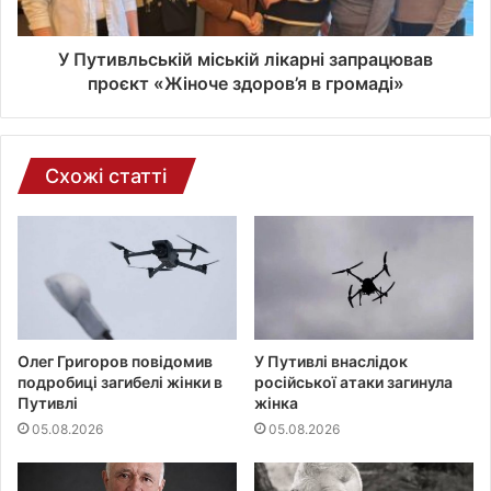
н
о
ї
У Путивльській міській лікарні запрацював
п
проєкт «Жіноче здоров’я в громаді»
о
ш
т
и
Схожі статті
Олег Григоров повідомив
У Путивлі внаслідок
подробиці загибелі жінки в
російської атаки загинула
Путивлі
жінка
05.08.2026
05.08.2026