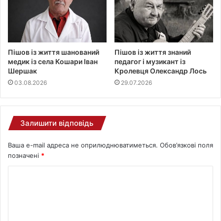
Пішов із життя шанований
Пішов із життя знаний
медик із села Кошари Іван
педагог і музикант із
Шершак
Кролевця Олександр Лось
03.08.2026
29.07.2026
Залишити відповідь
Ваша e-mail адреса не оприлюднюватиметься.
Обов’язкові поля
позначені
*