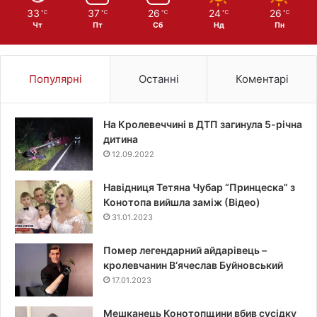
33
37
26
24
26
℃
℃
℃
℃
℃
Чт
Пт
Сб
Нд
Пн
Популярні
Останні
Коментарі
На Кролевеччині в ДТП загинула 5-річна
дитина
12.09.2022
Навідниця Тетяна Чубар “Принцеска” з
Конотопа вийшла заміж (Відео)
31.01.2023
Помер легендарний айдарівець –
кролевчанин В‘ячеслав Буйновський
17.01.2023
Мешканець Конотопщини вбив сусідку