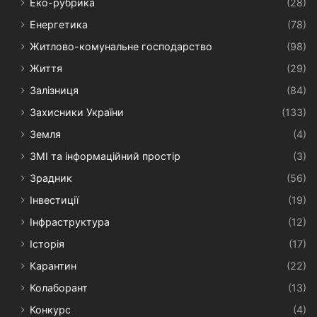
Еко-рубрика
(28)
Енергетика
(78)
Житлово-комунальне господарство
(98)
Життя
(29)
Залізниця
(84)
Захисники України
(133)
Земля
(4)
ЗМІ та інформаційний простір
(3)
Зрадник
(56)
Інвестиції
(19)
Інфраструктура
(12)
Історія
(17)
Карантин
(22)
Колаборант
(13)
Конкурс
(4)