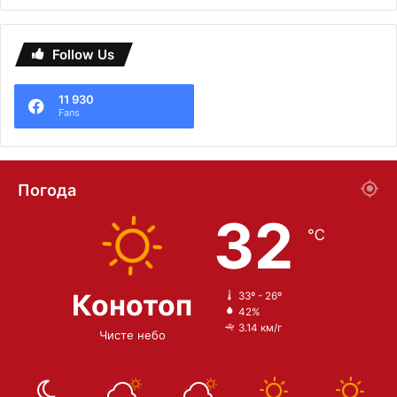
Follow Us
11 930
Fans
Погода
32
℃
Конотоп
33º - 26º
42%
3.14 км/г
Чисте небо