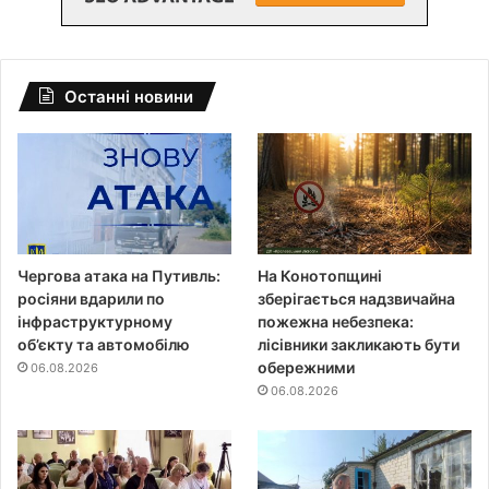
Останні новини
Чергова атака на Путивль:
На Конотопщині
росіяни вдарили по
зберігається надзвичайна
інфраструктурному
пожежна небезпека:
об’єкту та автомобілю
лісівники закликають бути
обережними
06.08.2026
06.08.2026