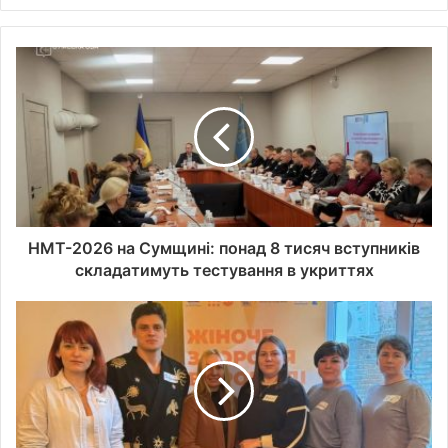
т
ь
а
д
р
е
с
у
в
а
ш
о
НМТ-2026 на Сумщині: понад 8 тисяч вступників
ї
складатимуть тестування в укриттях
е
л
е
к
т
р
о
н