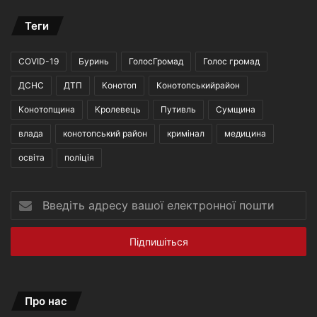
Теги
COVID-19
Буринь
ГолосГромад
Голос громад
ДСНС
ДТП
Конотоп
Конотопськийрайон
Конотопщина
Кролевець
Путивль
Сумщина
влада
конотопський район
кримінал
медицина
освіта
поліція
Введіть
адресу
вашої
електронної
пошти
Про нас