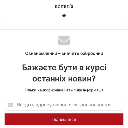
admin’s
W
e
b
s
i
t
Ознайомлений – значить озброєний
e
Бажаєте бути в курсі
останніх новин?
Тільки найкорисніша і важлива інформація
В
в
е
д
і