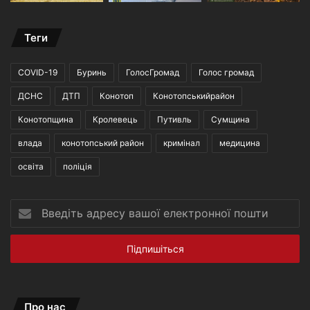
Теги
COVID-19
Буринь
ГолосГромад
Голос громад
ДСНС
ДТП
Конотоп
Конотопськийрайон
Конотопщина
Кролевець
Путивль
Сумщина
влада
конотопський район
кримінал
медицина
освіта
поліція
Введіть
адресу
вашої
електронної
пошти
Про нас