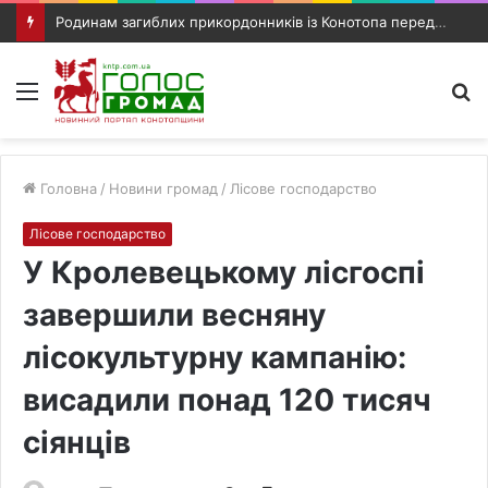
Родинам загиблих прикордонників із Конотопа передали посмертні нагороди
Меню
П
п
Головна
/
Новини громад
/
Лісове господарство
Лісове господарство
У Кролевецькому лісгоспі
завершили весняну
лісокультурну кампанію:
висадили понад 120 тисяч
сіянців