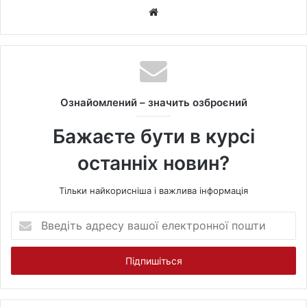
W
e
b
s
i
t
Ознайомлений – значить озброєний
e
Бажаєте бути в курсі
останніх новин?
Тільки найкорисніша і важлива інформація
В
в
е
д
і
т
ь