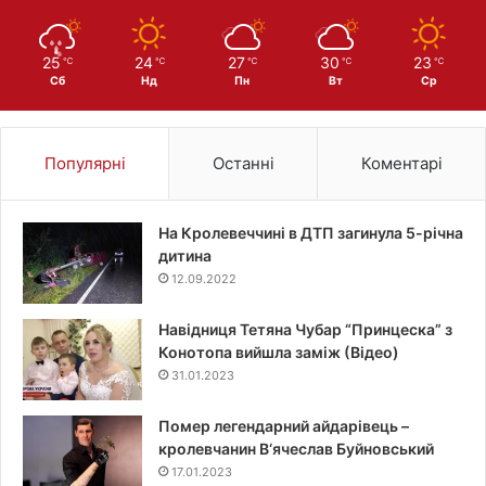
25
24
27
30
23
℃
℃
℃
℃
℃
Сб
Нд
Пн
Вт
Ср
Популярні
Останні
Коментарі
На Кролевеччині в ДТП загинула 5-річна
дитина
12.09.2022
Навідниця Тетяна Чубар “Принцеска” з
Конотопа вийшла заміж (Відео)
31.01.2023
Помер легендарний айдарівець –
кролевчанин В‘ячеслав Буйновський
17.01.2023