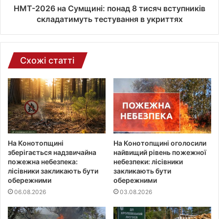
ї
НМТ-2026 на Сумщині: понад 8 тисяч вступників
п
складатимуть тестування в укриттях
о
ш
т
и
Схожі статті
На Конотопщині
На Конотопщині оголосили
зберігається надзвичайна
найвищий рівень пожежної
пожежна небезпека:
небезпеки: лісівники
лісівники закликають бути
закликають бути
обережними
обережними
06.08.2026
03.08.2026