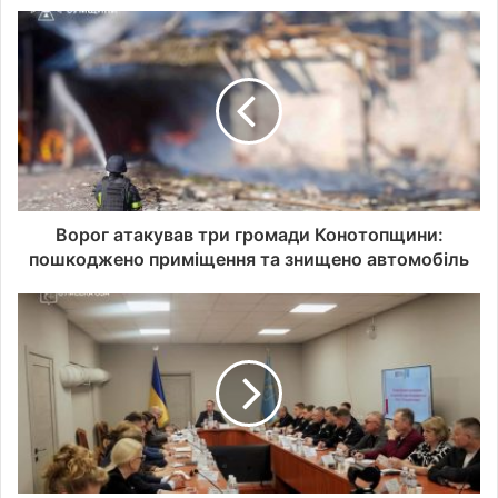
а
д
р
е
с
у
в
а
ш
о
Ворог атакував три громади Конотопщини:
ї
пошкоджено приміщення та знищено автомобіль
е
л
е
к
т
р
о
н
н
о