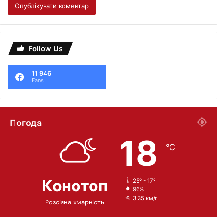
Follow Us
11 946
Fans
Погода
18
℃
Конотоп
25º - 17º
96%
3.35 км/г
Розсіяна хмарність