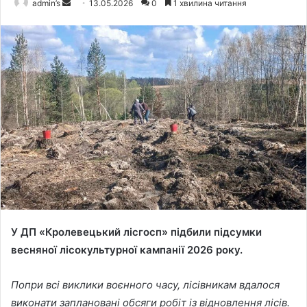
admin’s
S
13.05.2026
0
1 хвилина читання
e
n
d
a
n
e
m
a
i
l
У ДП «Кролевецький лісгосп» підбили підсумки
весняної лісокультурної кампанії 2026 року.
Попри всі виклики воєнного часу, лісівникам вдалося
виконати заплановані обсяги робіт із відновлення лісів.