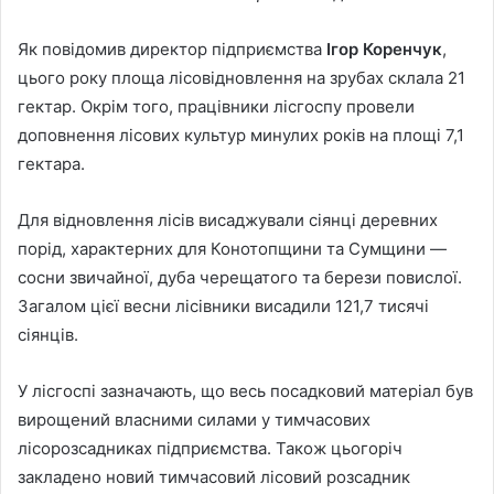
Як повідомив директор підприємства
Ігор Коренчук
,
цього року площа лісовідновлення на зрубах склала 21
гектар. Окрім того, працівники лісгоспу провели
доповнення лісових культур минулих років на площі 7,1
гектара.
Для відновлення лісів висаджували сіянці деревних
порід, характерних для Конотопщини та Сумщини —
сосни звичайної, дуба черещатого та берези повислої.
Загалом цієї весни лісівники висадили 121,7 тисячі
сіянців.
У лісгоспі зазначають, що весь посадковий матеріал був
вирощений власними силами у тимчасових
лісорозсадниках підприємства. Також цьогоріч
закладено новий тимчасовий лісовий розсадник