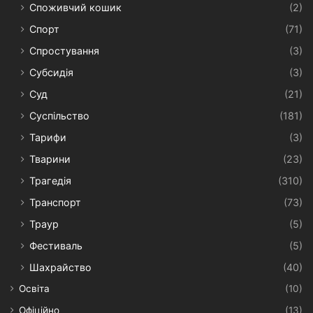
Споживчий кошик
(2)
Спорт
(71)
Спростування
(3)
Субсидія
(3)
Суд
(21)
Суспільство
(181)
Тарифи
(3)
Тварини
(23)
Трагедія
(310)
Транспорт
(73)
Траур
(5)
Фестиваль
(5)
Шахрайство
(40)
Освіта
(10)
Офіційно
(13)