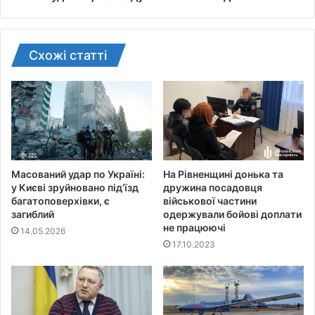
о
ш
т
и
Схожі статті
Масований удар по Україні:
На Рівненщині донька та
у Києві зруйновано під’їзд
дружина посадовця
багатоповерхівки, є
військової частини
загиблий
одержували бойові доплати
не працюючі
14.05.2026
17.10.2023