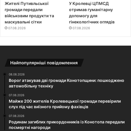
Жителі Путивльської
У Кролевці ЦПМСД
громади передали
отримав гуманітарну
військовим продукти та
допомогу для
маскувальні сітки
гінекологічних оглядів
07.08.2026
07.08.2026
Найпопулярніші повідомлення
08.08.2026
Ворог атакував дві громади Конотопщини: пошкоджено
автомобільну техніку
07.08.2026
Майже 200 жителів Кролевецької громади перевірили
слух під час виїзного прийому фахівців
07.08.2026
Родинам загиблих прикордонників із Конотопа передали
посмертні нагороди