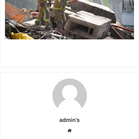
admin’s
W
e