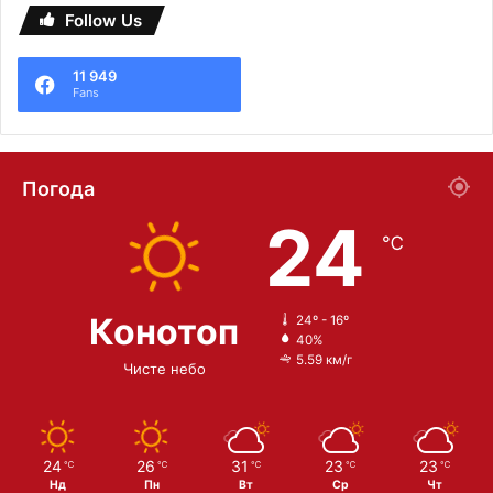
Follow Us
11 949
Fans
Погода
24
℃
Конотоп
24º - 16º
40%
5.59 км/г
Чисте небо
24
26
31
23
23
℃
℃
℃
℃
℃
Нд
Пн
Вт
Ср
Чт