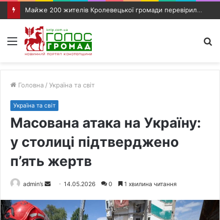
Майже 200 жителів Кролевецької громади перевірили слух під час виїзного прийому фахівців
Меню
П
п
Головна
/
Україна та світ
Україна та світ
Масована атака на Україну:
у столиці підтверджено
п’ять жертв
admin’s
S
14.05.2026
0
1 хвилина читання
e
n
d