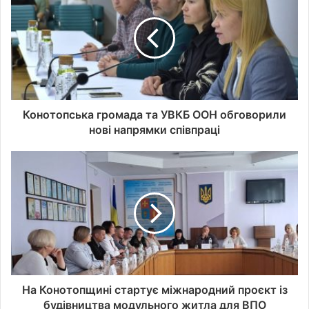
р
е
с
у
в
а
ш
о
Конотопська громада та УВКБ ООН обговорили
ї
нові напрямки співпраці
е
л
е
к
т
р
о
н
н
о
ї
На Конотопщині стартує міжнародний проєкт із
п
будівництва модульного житла для ВПО