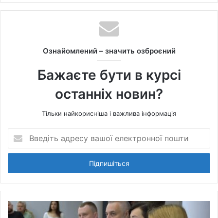
b
s
i
t
Ознайомлений – значить озброєний
e
Бажаєте бути в курсі
останніх новин?
Тільки найкорисніша і важлива інформація
В
в
е
д
і
т
ь
а
д