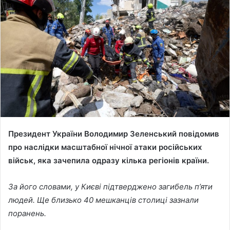
a
n
e
m
a
i
l
Президент України Володимир Зеленський повідомив
про наслідки масштабної нічної атаки російських
військ, яка зачепила одразу кілька регіонів країни.
За його словами, у Києві підтверджено загибель п’яти
людей. Ще близько 40 мешканців столиці зазнали
поранень.