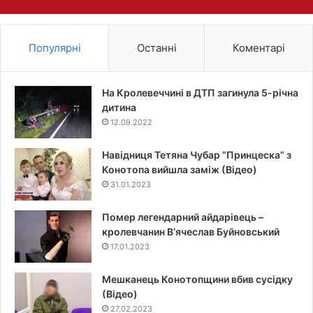
Популярні
Останні
Коментарі
На Кролевеччині в ДТП загинула 5-річна
дитина
12.09.2022
Навідниця Тетяна Чубар “Принцеска” з
Конотопа вийшла заміж (Відео)
31.01.2023
Помер легендарний айдарівець –
кролевчанин В‘ячеслав Буйновський
17.01.2023
Мешканець Конотопщини вбив сусідку
(Відео)
27.02.2023