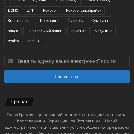
COVID-19
Буринь
ГолосГромад
Голос громад
ДСНС
ДТП
Конотоп
Конотопськийрайон
Конотопщина
Кролевець
Путивль
Сумщина
влада
конотопський район
кримінал
медицина
освіта
поліція
Введіть
адресу
вашої
електронної
пошти
Про нас
Голос Громад – це новинний портал Конотопщини, а значить і
Кролевеччини, Буринщини та Путивльщини. Новий
адміністративно-територіальний устрій об’єднав чотири райони
в один, в який увійшло вісім територіальних громад. І голос цих