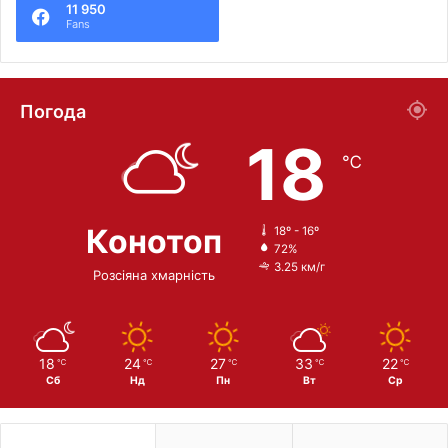
11 950
Fans
Погода
18
℃
Конотоп
18º - 16º
72%
3.25 км/г
Розсіяна хмарність
18
24
27
33
22
℃
℃
℃
℃
℃
Сб
Нд
Пн
Вт
Ср