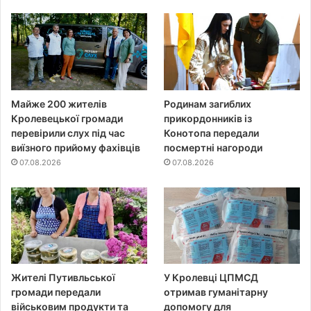
Майже 200 жителів
Родинам загиблих
Кролевецької громади
прикордонників із
перевірили слух під час
Конотопа передали
виїзного прийому фахівців
посмертні нагороди
07.08.2026
07.08.2026
Жителі Путивльської
У Кролевці ЦПМСД
громади передали
отримав гуманітарну
військовим продукти та
допомогу для