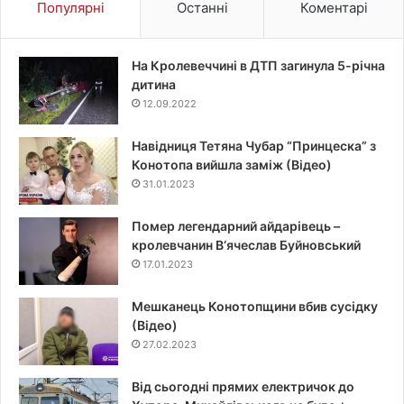
Популярні
Останні
Коментарі
На Кролевеччині в ДТП загинула 5-річна
дитина
12.09.2022
Навідниця Тетяна Чубар “Принцеска” з
Конотопа вийшла заміж (Відео)
31.01.2023
Помер легендарний айдарівець –
кролевчанин В‘ячеслав Буйновський
17.01.2023
Мешканець Конотопщини вбив сусідку
(Відео)
27.02.2023
Від сьогодні прямих електричок до