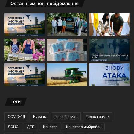
Останні змінені повідомлення
Теги
COVID-19
Буринь
ГолосГромад
Голос громад
ДСНС
ДТП
Конотоп
Конотопськийрайон