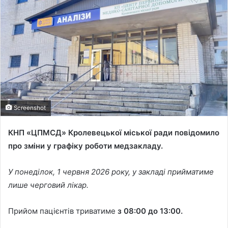
a
n
e
m
a
i
l
Screenshot
КНП «ЦПМСД» Кролевецької міської ради повідомило
про зміни у графіку роботи медзакладу.
У понеділок, 1 червня 2026 року, у закладі прийматиме
лише черговий лікар.
Прийом пацієнтів триватиме
з 08:00 до 13:00.