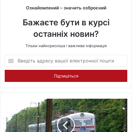
t
Ознайомлений – значить озброєний
e
Бажаєте бути в курсі
останніх новин?
Тільки найкорисніша і важлива інформація
В
в
е
д
і
т
ь
а
д
р
е
с
у