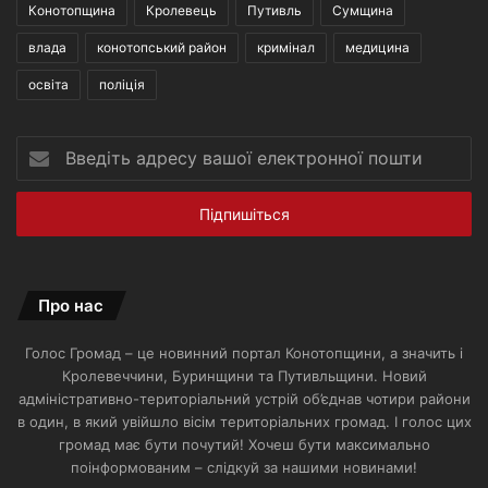
Конотопщина
Кролевець
Путивль
Сумщина
влада
конотопський район
кримінал
медицина
освіта
поліція
Введіть
адресу
вашої
електронної
пошти
Про нас
Голос Громад – це новинний портал Конотопщини, а значить і
Кролевеччини, Буринщини та Путивльщини. Новий
адміністративно-територіальний устрій об’єднав чотири райони
в один, в який увійшло вісім територіальних громад. І голос цих
громад має бути почутий! Хочеш бути максимально
поінформованим – слідкуй за нашими новинами!