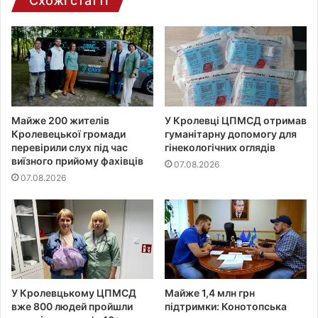
Схожі статті
Майже 200 жителів
У Кролевці ЦПМСД отримав
Кролевецької громади
гуманітарну допомогу для
перевірили слух під час
гінекологічних оглядів
виїзного прийому фахівців
07.08.2026
07.08.2026
У Кролевцькому ЦПМСД
Майже 1,4 млн грн
вже 800 людей пройшли
підтримки: Конотопська