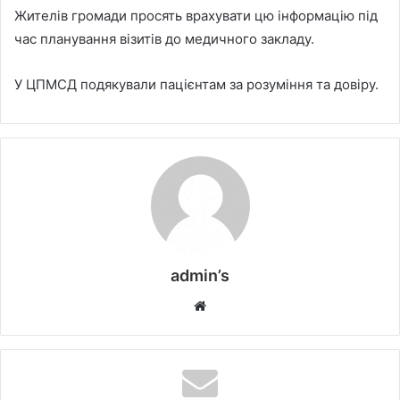
Жителів громади просять врахувати цю інформацію під
час планування візитів до медичного закладу.
У ЦПМСД подякували пацієнтам за розуміння та довіру.
admin’s
W
e
b
s
i