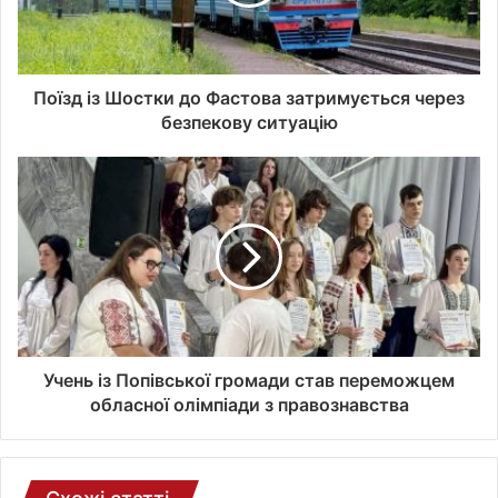
в
а
ш
о
Поїзд із Шостки до Фастова затримується через
ї
безпекову ситуацію
е
л
е
к
т
р
о
н
н
о
ї
Учень із Попівської громади став переможцем
п
обласної олімпіади з правознавства
о
ш
т
и