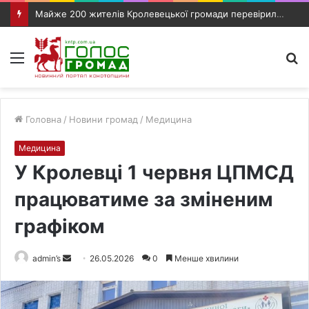
Майже 200 жителів Кролевецької громади перевірили слух під час виїзного прийому фахівців
Меню
П
п
Головна
/
Новини громад
/
Медицина
Медицина
У Кролевці 1 червня ЦПМСД
працюватиме за зміненим
графіком
admin’s
S
26.05.2026
0
Менше хвилини
e
n
d