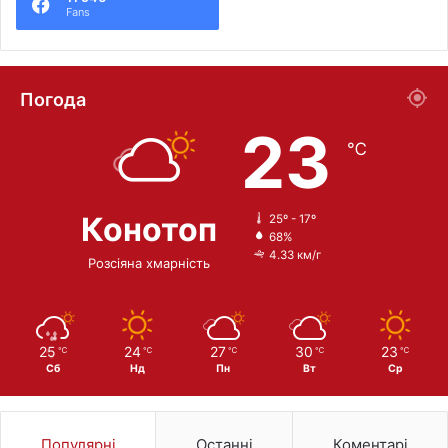
Fans
Погода
23
℃
Конотоп
25º - 17º
68%
4.33 км/г
Розсіяна хмарність
25
24
27
30
23
℃
℃
℃
℃
℃
Сб
Нд
Пн
Вт
Ср
Популярні
Останні
Коментарі