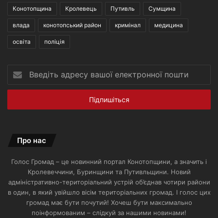
Конотопщина
Кролевець
Путивль
Сумщина
влада
конотопський район
кримінал
медицина
освіта
поліція
Введіть
адресу
вашої
електронної
пошти
Про нас
Голос Громад – це новинний портал Конотопщини, а значить і
Кролевеччини, Буринщини та Путивльщини. Новий
адміністративно-територіальний устрій об’єднав чотири райони
в один, в який увійшло вісім територіальних громад. І голос цих
громад має бути почутий! Хочеш бути максимально
поінформованим – слідкуй за нашими новинами!