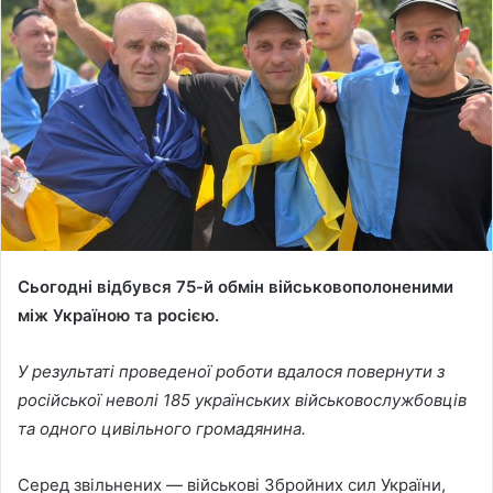
a
n
e
m
a
i
l
Сьогодні відбувся 75-й обмін військовополоненими
між Україною та росією.
У результаті проведеної роботи вдалося повернути з
російської неволі 185 українських військовослужбовців
та одного цивільного громадянина.
Серед звільнених — військові Збройних сил України,