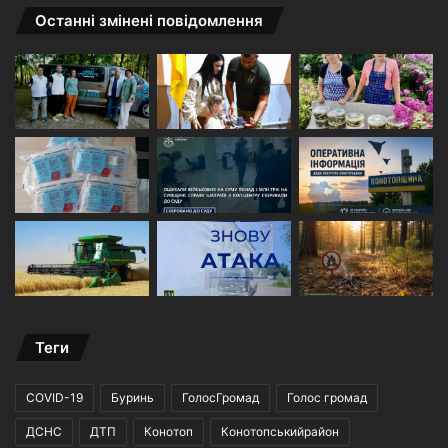
Останні змінені повідомлення
Теги
COVID-19
Буринь
ГолосГромад
Голос громад
ДСНС
ДТП
Конотоп
Конотопськийрайон