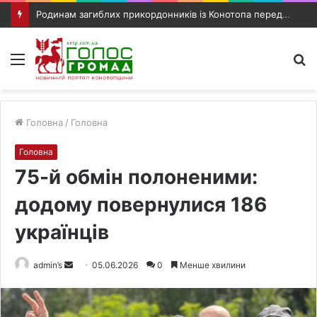
Родинам загиблих прикордонників із Конотопа передали посмертні нагороди
Меню
П
п
Головна
/
Головна
Головна
75-й обмін полоненими:
додому повернулися 186
українців
admin’s
S
05.06.2026
0
Менше хвилини
e
n
d