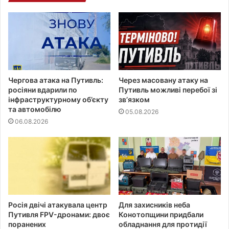
Чергова атака на Путивль:
Через масовану атаку на
росіяни вдарили по
Путивль можливі перебої зі
інфраструктурному об’єкту
звʼязком
та автомобілю
05.08.2026
06.08.2026
Росія двічі атакувала центр
Для захисників неба
Путивля FPV-дронами: двоє
Конотопщини придбали
поранених
обладнання для протидії