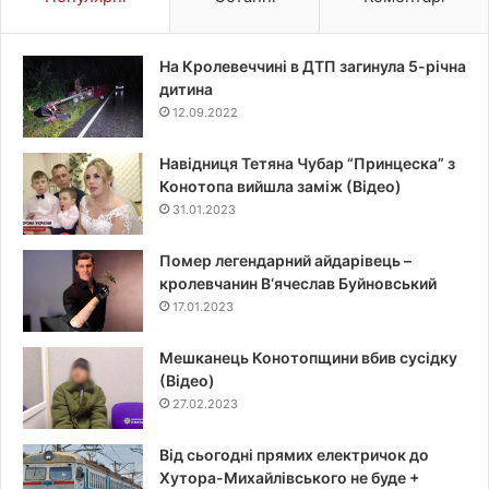
На Кролевеччині в ДТП загинула 5-річна
дитина
12.09.2022
Навідниця Тетяна Чубар “Принцеска” з
Конотопа вийшла заміж (Відео)
31.01.2023
Помер легендарний айдарівець –
кролевчанин В‘ячеслав Буйновський
17.01.2023
Мешканець Конотопщини вбив сусідку
(Відео)
27.02.2023
Від сьогодні прямих електричок до
Хутора-Михайлівського не буде +