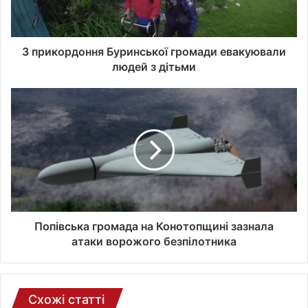
в
а
ш
о
З прикордоння Буринської громади евакуювали
ї
людей з дітьми
е
л
е
к
т
р
о
н
н
о
ї
Попівська громада на Конотопщині зазнала
п
атаки ворожого безпілотника
о
ш
т
и
Схожі статті