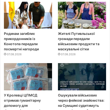
Родинам загиблих
Жителі Путивльської
прикордонників із
громади передали
Конотопа передали
військовим продукти та
посмертні нагороди
маскувальні сітки
07.08.2026
07.08.2026
У Кролевці ЦПМСД
Ошукували військових
отримав гуманітарну
через фейкові знайомства:
допомогу для
на Сумщині судитимуть