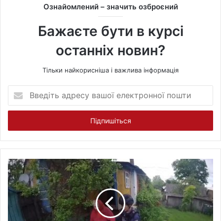
t
Ознайомлений – значить озброєний
e
Бажаєте бути в курсі
останніх новин?
Тільки найкорисніша і важлива інформація
В
в
е
д
і
т
ь
а
д
р
е
с
у