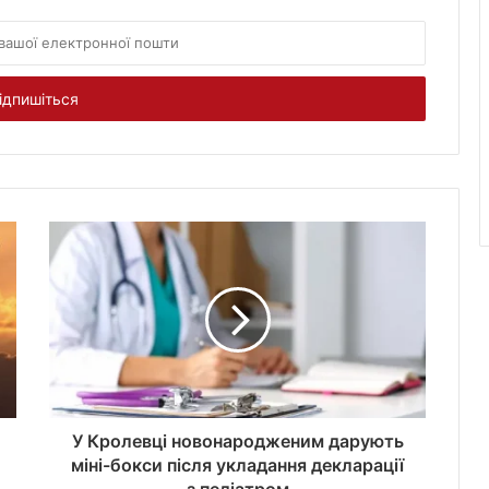
У Кролевці новонародженим дарують
міні-бокси після укладання декларації