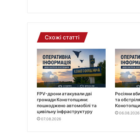
е
к
т
р
о
н
Схожі статті
н
о
ї
п
о
ш
т
и
FPV-дрони атакували дві
Росіяни вб
громади Конотопщини:
та обстріл
пошкоджено автомобілі та
Конотопщи
цивільну інфраструктуру
06.08.2026
07.08.2026