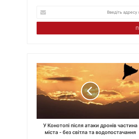
В
в
е
д
і
т
ь
а
д
р
е
с
у
в
а
ш
о
ї
У Конотопі після атаки дронів частина
е
міста - без світла та водопостачання
л