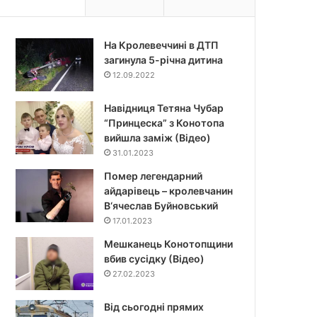
На Кролевеччині в ДТП
загинула 5-річна дитина
12.09.2022
Навідниця Тетяна Чубар
“Принцеска” з Конотопа
вийшла заміж (Відео)
31.01.2023
Помер легендарний
айдарівець – кролевчанин
В‘ячеслав Буйновський
17.01.2023
Мешканець Конотопщини
вбив сусідку (Відео)
27.02.2023
Від сьогодні прямих