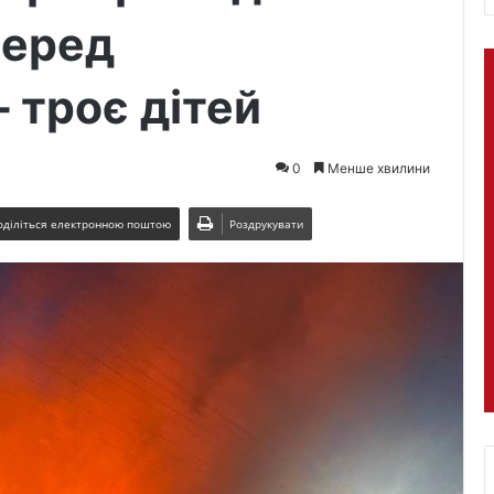
серед
 троє дітей
0
Менше хвилини
оділіться електронною поштою
Роздрукувати