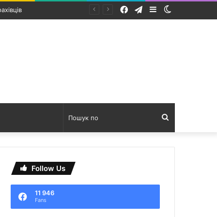
Facebook
Telegram
Sidebar
Switch
skin
Пошук
по
Follow Us
11 946
Fans