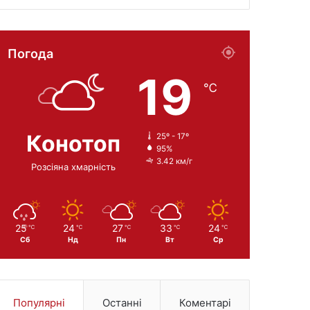
Погода
19
℃
Конотоп
25º - 17º
95%
3.42 км/г
Розсіяна хмарність
25
24
27
33
24
℃
℃
℃
℃
℃
Сб
Нд
Пн
Вт
Ср
Популярні
Останні
Коментарі