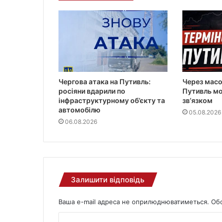
о
ї
п
о
ш
т
и
Чергова атака на Путивль:
Через масо
росіяни вдарили по
Путивль мо
інфраструктурному об’єкту та
звʼязком
автомобілю
05.08.2026
06.08.2026
Залишити відповідь
Ваша e-mail адреса не оприлюднюватиметься.
Обо