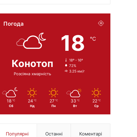
Погода
18
℃
Конотоп
18º - 16º
72%
3.25 км/г
Розсіяна хмарність
18
24
27
33
22
℃
℃
℃
℃
℃
Сб
Нд
Пн
Вт
Ср
Популярні
Останні
Коментарі