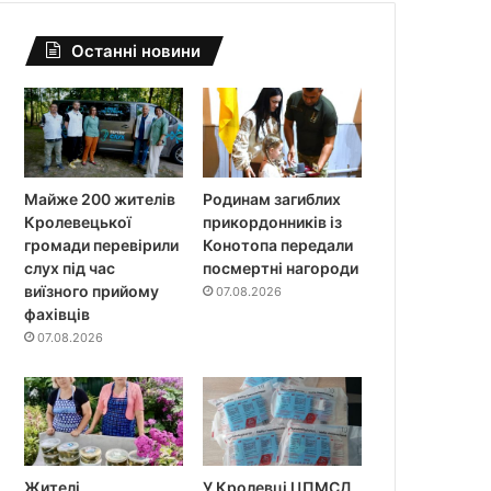
Останні новини
Майже 200 жителів
Родинам загиблих
Кролевецької
прикордонників із
громади перевірили
Конотопа передали
слух під час
посмертні нагороди
виїзного прийому
07.08.2026
фахівців
07.08.2026
Жителі
У Кролевці ЦПМСД