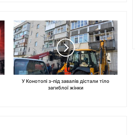
У Конотопі з-під завалів дістали тіло
загиблої жінки