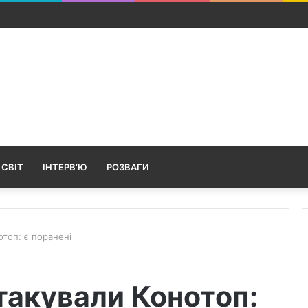
 Кролевецької громади перевірили слух під час виїзного прийому ф
 СВІТ
ІНТЕРВ’Ю
РОЗВАГИ
топ: є поранені
такували Конотоп: