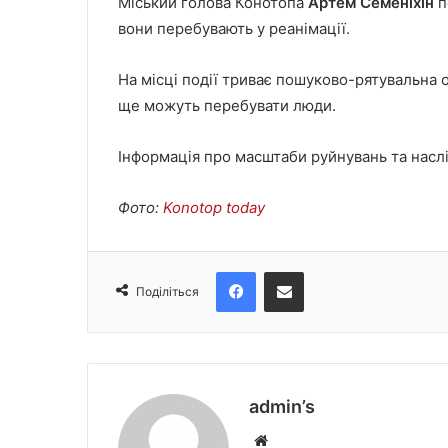
Міський голова Конотопа
Артем Семеніхін
п
вони перебувають у реанімації.
На місці події триває пошуково-рятувальна о
ще можуть перебувати люди.
Інформація про масштаби руйнувань та насл
Фото:
Konotop today
Facebook
Поділіться електронною поштою
Поділіться
admin’s
W