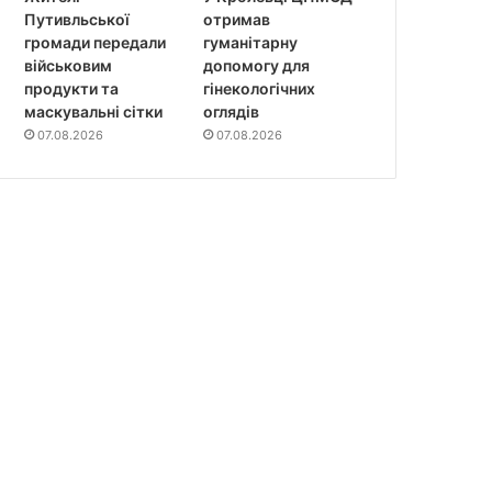
Путивльської
отримав
громади передали
гуманітарну
військовим
допомогу для
продукти та
гінекологічних
маскувальні сітки
оглядів
07.08.2026
07.08.2026