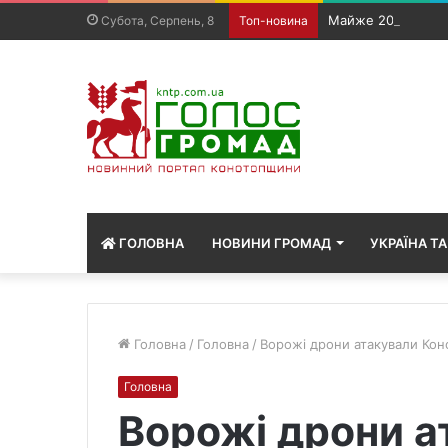
Майже 200 жителів
Субота, Серпень, 8
Топ-новина
ГОЛОВНА
НОВИНИ ГРОМАД
УКРАЇНА ТА
Головна
/
Головна
/
Ворожі дрони атакували Коно
Головна
Ворожі дрони а