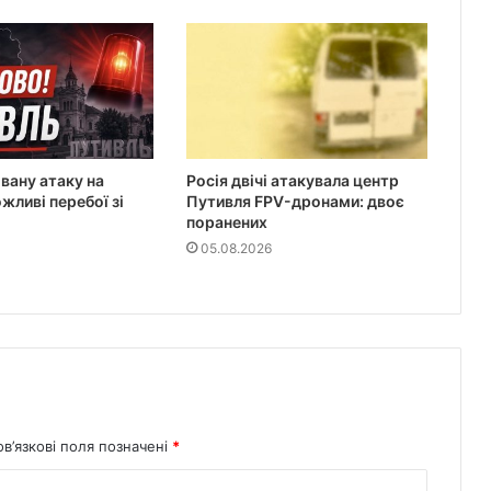
вану атаку на
Росія двічі атакувала центр
жливі перебої зі
Путивля FPV-дронами: двоє
поранених
05.08.2026
в’язкові поля позначені
*