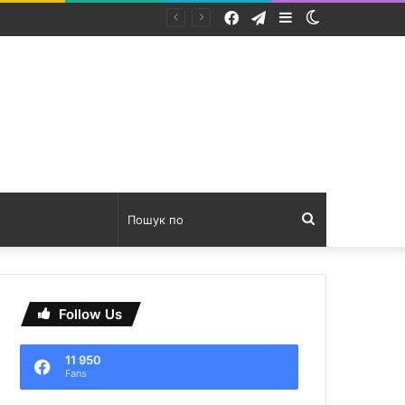
Facebook
Telegram
Sidebar
Switch
ахівців
skin
Пошук
по
Follow Us
11 950
Fans