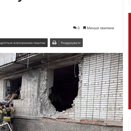
0
Менше хвилини
оділіться електронною поштою
Роздрукувати