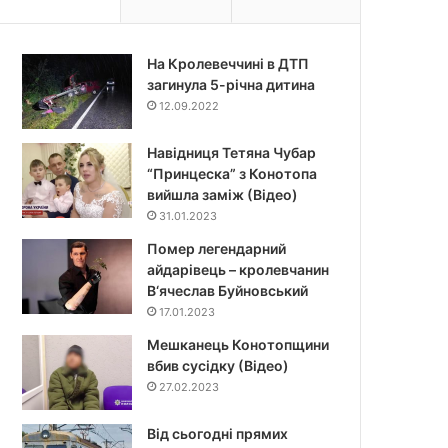
На Кролевеччині в ДТП
загинула 5-річна дитина
12.09.2022
Навідниця Тетяна Чубар
“Принцеска” з Конотопа
вийшла заміж (Відео)
31.01.2023
Помер легендарний
айдарівець – кролевчанин
В‘ячеслав Буйновський
17.01.2023
Мешканець Конотопщини
вбив сусідку (Відео)
27.02.2023
Від сьогодні прямих