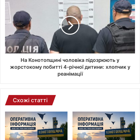
е
к
т
р
о
н
н
о
ї
На Конотопщині чоловіка підозрюють у
п
жорстокому побитті 4-річної дитини: хлопчик у
о
реанімації
ш
т
и
Схожі статті