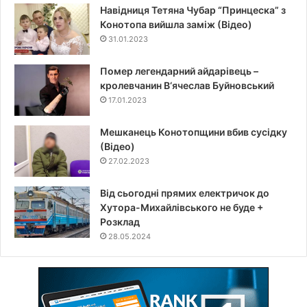
Навідниця Тетяна Чубар “Принцеска” з
Конотопа вийшла заміж (Відео)
31.01.2023
Помер легендарний айдарівець –
кролевчанин В‘ячеслав Буйновський
17.01.2023
Мешканець Конотопщини вбив сусідку
(Відео)
27.02.2023
Від сьогодні прямих електричок до
Хутора-Михайлівського не буде +
Розклад
28.05.2024