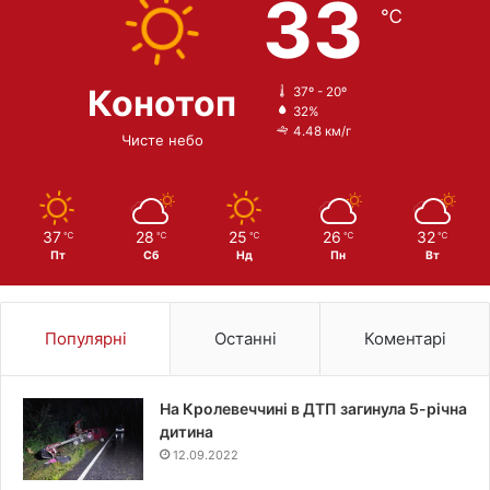
33
℃
Конотоп
37º - 20º
32%
4.48 км/г
Чисте небо
37
28
25
26
32
℃
℃
℃
℃
℃
Пт
Сб
Нд
Пн
Вт
Популярні
Останні
Коментарі
На Кролевеччині в ДТП загинула 5-річна
дитина
12.09.2022