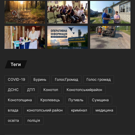
Теги
COVID-19
Буринь
ГолосГромад
Голос громад
ДСНС
ДТП
Конотоп
Конотопськийрайон
Конотопщина
Кролевець
Путивль
Сумщина
влада
конотопський район
кримінал
медицина
освіта
поліція