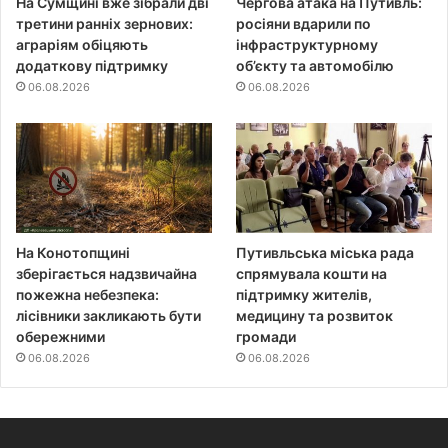
На Сумщині вже зібрали дві
Чергова атака на Путивль:
третини ранніх зернових:
росіяни вдарили по
аграріям обіцяють
інфраструктурному
додаткову підтримку
об’єкту та автомобілю
06.08.2026
06.08.2026
На Конотопщині
Путивльська міська рада
зберігається надзвичайна
спрямувала кошти на
пожежна небезпека:
підтримку жителів,
лісівники закликають бути
медицину та розвиток
обережними
громади
06.08.2026
06.08.2026