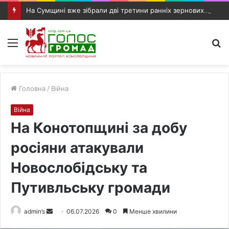
На Сумщині вже зібрали дві третини ранніх зернових: аграріям обіцяють додаткову підтримку
Меню
П
п
Головна
/
Війна
Війна
На Конотопщині за добу
росіяни атакували
Новослобідську та
Путивльську громади
admin’s
S
06.07.2026
0
Менше хвилини
e