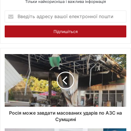
Тільки найкорисніша і важлива інформація
В
в
е
д
і
т
ь
а
д
р
е
с
у
в
а
ш
о
Росія може завдати масованих ударів по АЗС на
ї
Сумщині
е
л