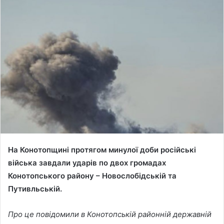
n
d
a
n
e
m
a
i
l
На Конотопщині протягом минулої доби російські
війська завдали ударів по двох громадах
Конотопського району – Новослобідській та
Путивльській.
Про це повідомили в Конотопській районній державній