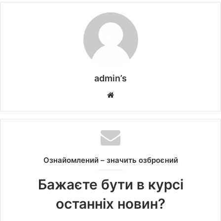
admin’s
W
e
b
s
i
t
Ознайомлений – значить озброєний
e
Бажаєте бути в курсі
останніх новин?