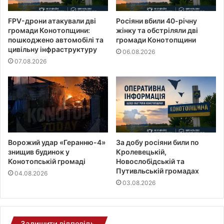
FPV-дрони атакували дві
Росіяни вбили 40-річну
громади Конотопщини:
жінку та обстріляли дві
пошкоджено автомобілі та
громади Конотопщини
цивільну інфраструктуру
06.08.2026
07.08.2026
Ворожий удар «Геранню-4»
За добу росіяни били по
знищив будинок у
Кролевецькій,
Конотопській громаді
Новослобідській та
Путивльській громадах
04.08.2026
03.08.2026
Залишити відповідь