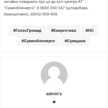
негайно повідомте про це до кол-центру АТ
”Сумиобленерго”: 0 (800) 300-247 (цілодобово,
безкоштовно), (0542) 659-659.
ГолосГромад
Енергетика
НС
Сумиобленерго
Сумщина
admin’s
W
e