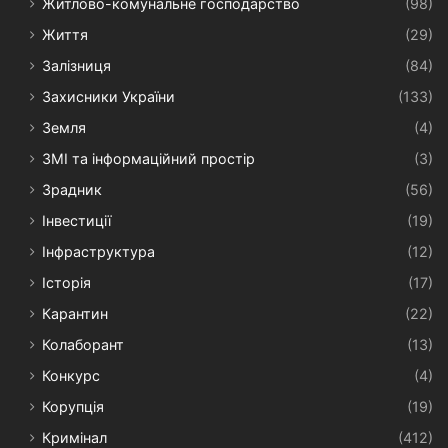
Житлово-комунальне господарство
(98)
Життя
(29)
Залізниця
(84)
Захисники України
(133)
Земля
(4)
ЗМІ та інформаційний простір
(3)
Зрадник
(56)
Інвестиції
(19)
Інфраструктура
(12)
Історія
(17)
Карантин
(22)
Колаборант
(13)
Конкурс
(4)
Корупція
(19)
Кримінал
(412)