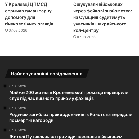
У Кролевці ЦПМСД
Ошукували військових
отримав гуманітарну
через фейкові знайомства:
допомогу для
на Сумщині судитимуть
гінекологічних оглядів
учасників шахрайського
кол-центру
07.08.2026
07.08.2026
Найпопулярніші повідомлення
07.08.2026
Майже 200 жителів Кролевецької громади перевірили
слух під час виїзного прийому фахівців
07.08.2026
Родинам загиблих прикордонників із Конотопа передали
посмертні нагороди
07.08.2026
Жителі Путивльської громади передали військовим