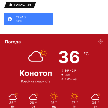
Follow Us
11 943
Fans
Погода
36
℃
Конотоп
36º - 21º
26%
4.65 км/г
Розсіяна хмарність
35
26
25
27
34
℃
℃
℃
℃
℃
Пт
Сб
Нд
Пн
Вт