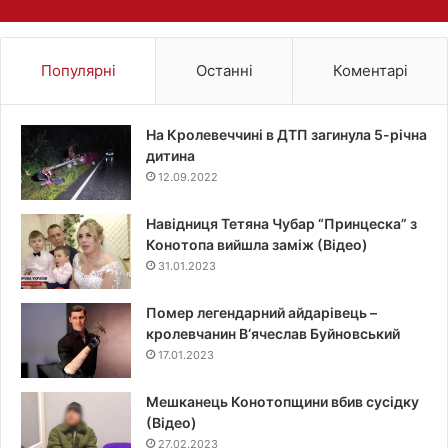
Популярні
Останні
Коментарі
На Кролевеччині в ДТП загинула 5-річна
дитина
12.09.2022
Навідниця Тетяна Чубар “Принцеска” з
Конотопа вийшла заміж (Відео)
31.01.2023
Помер легендарний айдарівець –
кролевчанин В‘ячеслав Буйновський
17.01.2023
Мешканець Конотопщини вбив сусідку
(Відео)
27.02.2023