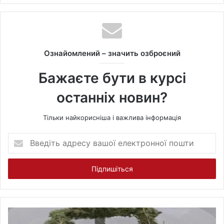
b
s
i
t
Ознайомлений – значить озброєний
e
Бажаєте бути в курсі
останніх новин?
Тільки найкорисніша і важлива інформація
В
в
е
д
і
т
ь
а
д