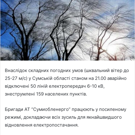
n
e
m
a
i
l
Внаслідок складних погодних умов (шквальний вітер до
25-27 м/с) у Сумській області станом на 21.00 аварійно
відключені 50 ліній електропередач 6-10 кВ,
знеструмлені 159 населених пунктів.
Бригади АТ “Сумиобленерго” працюють у посиленому
режимі, докладаючи всіх зусиль для якнайшвидшого
відновлення електропостачання.