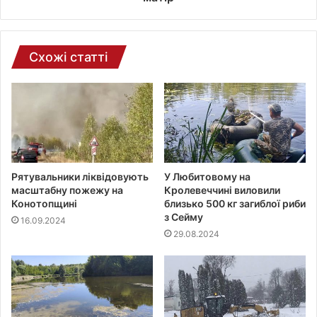
о
ш
т
и
Схожі статті
Рятувальники ліквідовують
У Любитовому на
масштабну пожежу на
Кролевеччині виловили
Конотопщині
близько 500 кг загиблої риби
з Сейму
16.09.2024
29.08.2024