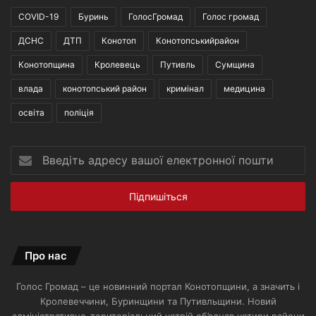
COVID-19
Буринь
ГолосГромад
Голос громад
ДСНС
ДТП
Конотоп
Конотопськийрайон
Конотопщина
Кролевець
Путивль
Сумщина
влада
конотопський район
кримінал
медицина
освіта
поліція
Введіть
адресу
вашої
електронної
пошти
Про нас
Голос Громад – це новинний портал Конотопщини, а значить і
Кролевеччини, Буринщини та Путивльщини. Новий