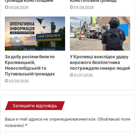
громади Конотопщини
Конотопській громаді
06.08.2026
04.08.2026
За добу росіяни били по
У Кролевці внаслідок удару
Кролевецькій,
ворожого безпілотника
Новослобідській та
постраждали семеро людей
Путивльській громадах
31.07.2026
03.08.2026
Залишити відповідь
Ваша e-mail адреса не оприлюднюватиметься.
Обов’язкові поля
позначені
*