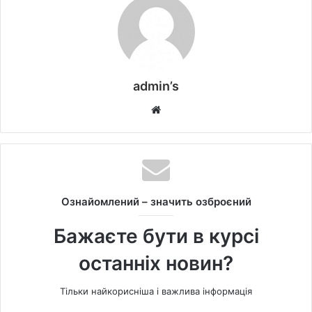
admin’s
W
e
b
s
i
t
Ознайомлений – значить озброєний
e
Бажаєте бути в курсі
останніх новин?
Тільки найкорисніша і важлива інформація