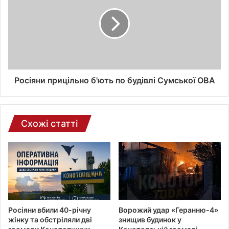
к
т
р
о
н
н
о
ї
Росіяни прицільно б'ють по будівлі Сумської ОВА
п
о
ш
т
Схожі статті
и
Росіяни вбили 40-річну
Ворожий удар «Геранню-4»
жінку та обстріляли дві
знищив будинок у