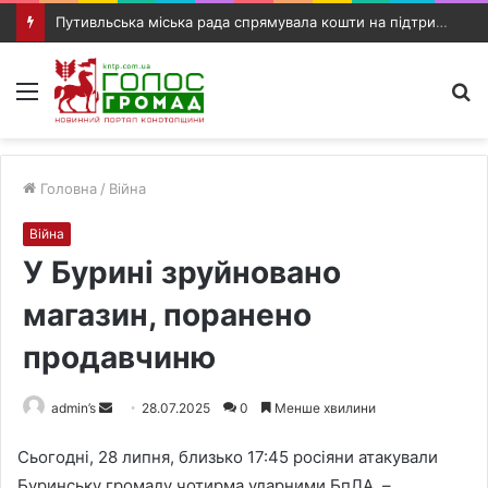
Путивльська міська рада спрямувала кошти на підтримку жителів, медицину та розвиток громади
Меню
П
п
Головна
/
Війна
Війна
У Бурині зруйновано
магазин, поранено
продавчиню
admin’s
S
28.07.2025
0
Менше хвилини
e
Сьогодні, 28 липня, близько 17:45 росіяни атакували
n
Буринську громаду чотирма ударними БпЛА, –
d