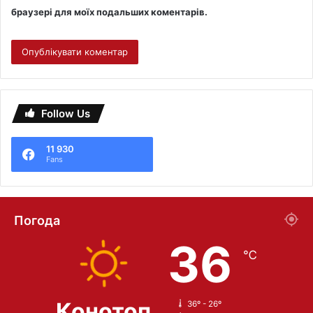
браузері для моїх подальших коментарів.
Follow Us
11 930
Fans
Погода
36
℃
Конотоп
36º - 26º