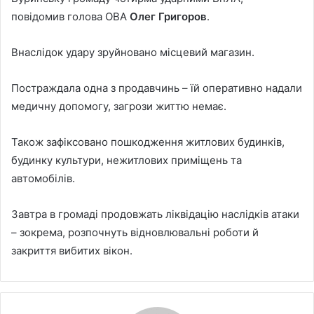
повідомив голова ОВА
Олег Григоров
.
a
n
e
Внаслідок удару зруйновано місцевий магазин.
m
a
Постраждала одна з продавчинь – їй оперативно надали
i
медичну допомогу, загрози життю немає.
l
Також зафіксовано пошкодження житлових будинків,
будинку культури, нежитлових приміщень та
автомобілів.
Завтра в громаді продовжать ліквідацію наслідків атаки
– зокрема, розпочнуть відновлювальні роботи й
закриття вибитих вікон.