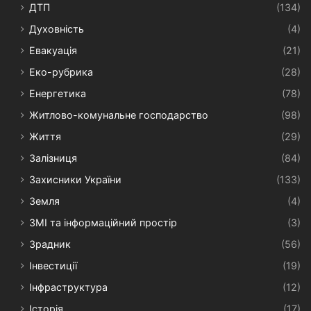
ДТП
(134)
Духовність
(4)
Евакуація
(21)
Еко-рубрика
(28)
Енергетика
(78)
Житлово-комунальне господарство
(98)
Життя
(29)
Залізниця
(84)
Захисники України
(133)
Земля
(4)
ЗМІ та інформаційний простір
(3)
Зрадник
(56)
Інвестиції
(19)
Інфраструктура
(12)
Історія
(17)