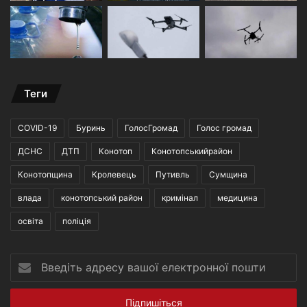
Теги
COVID-19
Буринь
ГолосГромад
Голос громад
ДСНС
ДТП
Конотоп
Конотопськийрайон
Конотопщина
Кролевець
Путивль
Сумщина
влада
конотопський район
кримінал
медицина
освіта
поліція
Введіть
адресу
вашої
електронної