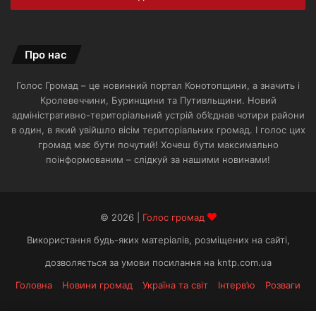
пошти
Про нас
Голос Громад – це новинний портал Конотопщини, а значить і
Кролевеччини, Буринщини та Путивльщини. Новий
адміністративно-територіальний устрій об’єднав чотири райони
в один, в який увійшло вісім територіальних громад. І голос цих
громад має бути почутий! Хочеш бути максимально
поінформованим – слідкуй за нашими новинами!
© 2026 |
Голос громад
Використання будь-яких матеріалів, розміщених на сайті,
дозволяється за умови посилання на kntp.com.ua
Головна
Новини громад
Україна та світ
Інтерв’ю
Розваги