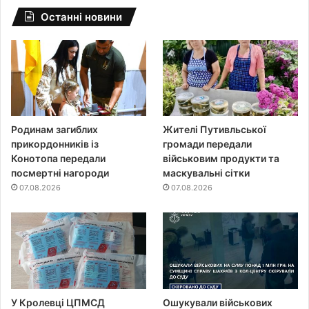
Останні новини
Родинам загиблих
Жителі Путивльської
прикордонників із
громади передали
Конотопа передали
військовим продукти та
посмертні нагороди
маскувальні сітки
07.08.2026
07.08.2026
У Кролевці ЦПМСД
Ошукували військових