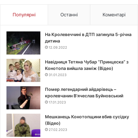
Популярні
Останні
Коментарі
На Кролевеччині в ДТП загинула 5-річна
дитина
12.09.2022
Навідниця Тетяна Чубар “Принцеска” з
Конотопа вийшла заміж (Відео)
31.01.2023
Помер легендарний айдарівець –
кролевчанин В‘ячеслав Буйновський
17.01.2023
Мешканець Конотопщини вбив сусідку
(Відео)
27.02.2023