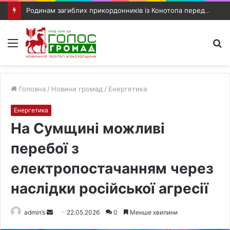
Родинам загиблих прикордонників із Конотопа передали посмертні нагороди
Меню
П
п
Головна
/
Новини громад
/
Енергетика
Енергетика
На Сумщині можливі
перебої з
електропостачанням через
наслідки російської агресії
admin’s
S
22.05.2026
0
Менше хвилини
e