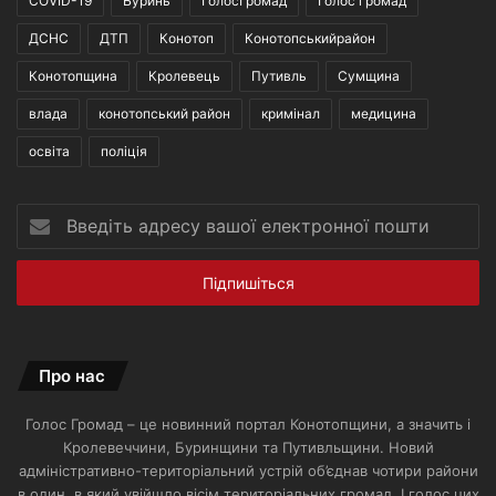
COVID-19
Буринь
ГолосГромад
Голос громад
ДСНС
ДТП
Конотоп
Конотопськийрайон
Конотопщина
Кролевець
Путивль
Сумщина
влада
конотопський район
кримінал
медицина
освіта
поліція
Введіть
адресу
вашої
електронної
пошти
Про нас
Голос Громад – це новинний портал Конотопщини, а значить і
Кролевеччини, Буринщини та Путивльщини. Новий
адміністративно-територіальний устрій об’єднав чотири райони
в один, в який увійшло вісім територіальних громад. І голос цих