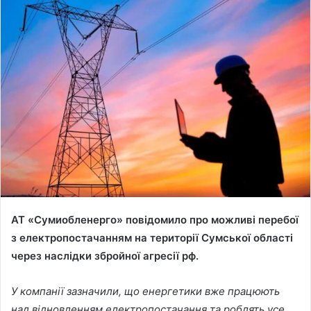
n
d
a
n
e
m
a
i
l
АТ «Сумиобленерго» повідомило про можливі перебої
з електропостачанням на території Сумської області
через наслідки збройної агресії рф.
У компанії зазначили, що енергетики вже працюють
над відновленням електропостачання та роблять усе