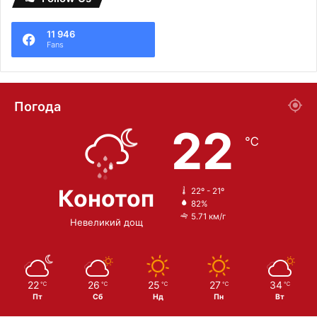
11 946
Fans
Погода
22
℃
Конотоп
22º - 21º
82%
5.71 км/г
Невеликий дощ
22
26
25
27
34
℃
℃
℃
℃
℃
Пт
Сб
Нд
Пн
Вт