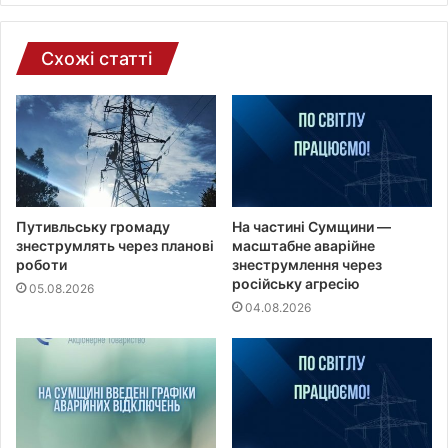
ш
т
и
Схожі статті
Путивльську громаду
На частині Сумщини —
знеструмлять через планові
масштабне аварійне
роботи
знеструмлення через
російську агресію
05.08.2026
04.08.2026