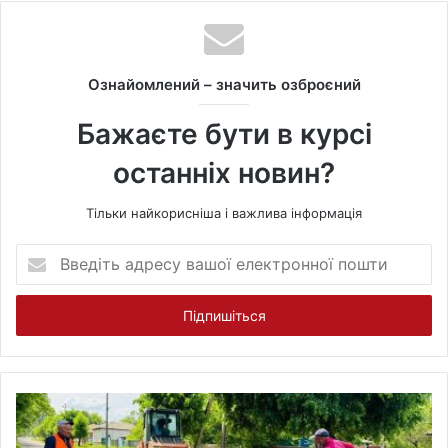
b
s
i
t
Ознайомлений – значить озброєний
e
Бажаєте бути в курсі
останніх новин?
Тільки найкорисніша і важлива інформація
В
в
е
д
і
т
ь
а
д
р