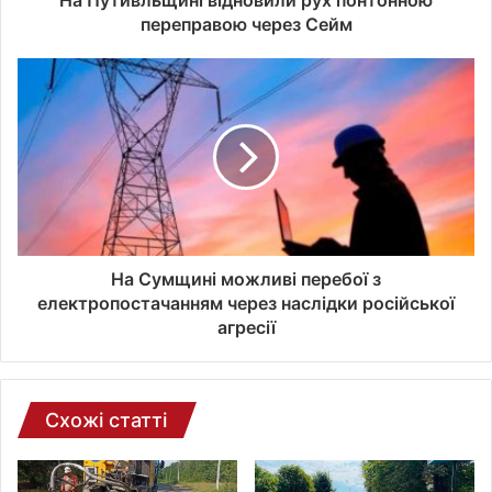
На Путивльщині відновили рух понтонною
ї
переправою через Сейм
е
л
е
к
т
р
о
н
н
о
ї
На Сумщині можливі перебої з
п
електропостачанням через наслідки російської
о
агресії
ш
т
и
Схожі статті