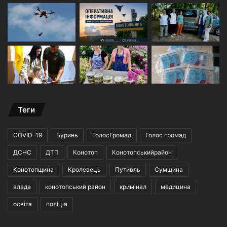
Теги
COVID-19
Буринь
ГолосГромад
Голос громад
ДСНС
ДТП
Конотоп
Конотопськийрайон
Конотопщина
Кролевець
Путивль
Сумщина
влада
конотопський район
кримінал
медицина
освіта
поліція