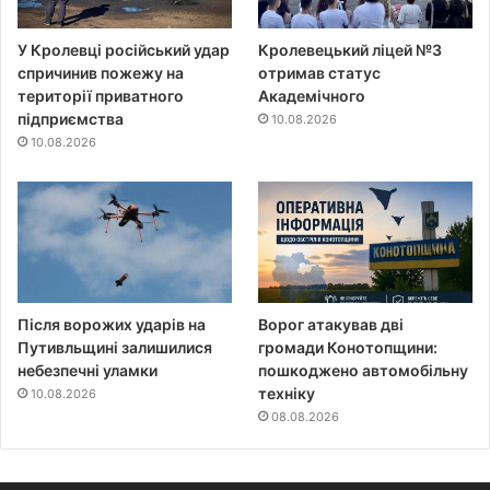
У Кролевці російський удар
Кролевецький ліцей №3
спричинив пожежу на
отримав статус
території приватного
Академічного
підприємства
10.08.2026
10.08.2026
Після ворожих ударів на
Ворог атакував дві
Путивльщині залишилися
громади Конотопщини:
небезпечні уламки
пошкоджено автомобільну
техніку
10.08.2026
08.08.2026