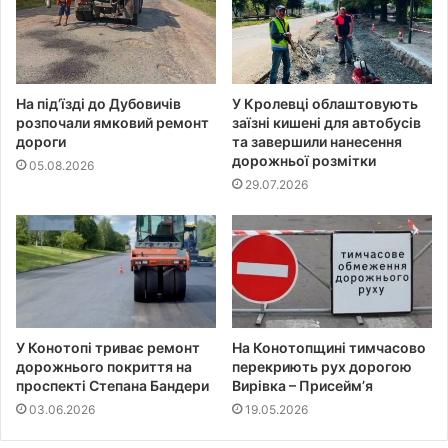
На під’їзді до Дубовичів
У Кролевці облаштовують
розпочали ямковий ремонт
заїзні кишені для автобусів
дороги
та завершили нанесення
дорожньої розмітки
05.08.2026
29.07.2026
У Конотопі триває ремонт
На Конотопщині тимчасово
дорожнього покриття на
перекриють рух дорогою
проспекті Степана Бандери
Вирівка – Присейм’я
03.06.2026
19.05.2026