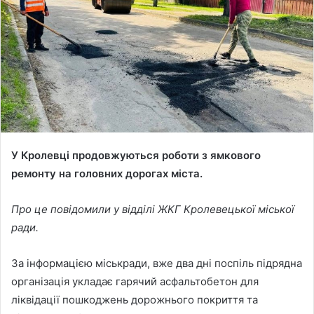
n
e
m
a
i
l
У Кролевці продовжуються роботи з ямкового
ремонту на головних дорогах міста.
Про це повідомили у відділі ЖКГ Кролевецької міської
ради.
За інформацією міськради, вже два дні поспіль підрядна
організація укладає гарячий асфальтобетон для
ліквідації пошкоджень дорожнього покриття та