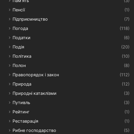
Пам'ять
(3)
Пенсії
(1)
Підприємництво
(7)
Погода
(118)
Податки
(6)
Подія
(20)
Політика
(10)
Полон
(8)
Правопорядок і закон
(112)
Природа
(12)
Природні катаклізми
(3)
Путивль
(3)
Рейтинг
(1)
Реставрація
(1)
Рибне господарство
(5)