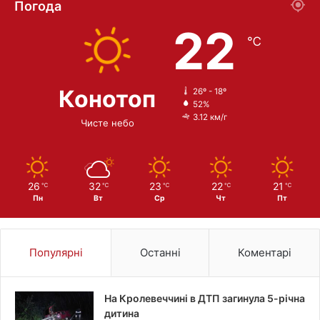
Погода
22
℃
Конотоп
26º - 18º
52%
3.12 км/г
Чисте небо
26
32
23
22
21
℃
℃
℃
℃
℃
Пн
Вт
Ср
Чт
Пт
Популярні
Останні
Коментарі
На Кролевеччині в ДТП загинула 5-річна
дитина