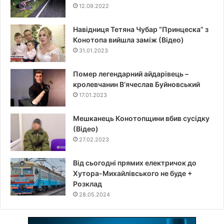
12.09.2022
Навідниця Тетяна Чубар “Принцеска” з
Конотопа вийшла заміж (Відео)
31.01.2023
Помер легендарний айдарівець –
кролевчанин В‘ячеслав Буйновський
17.01.2023
Мешканець Конотопщини вбив сусідку
(Відео)
27.02.2023
Від сьогодні прямих електричок до
Хутора-Михайлівського не буде +
Розклад
28.05.2024