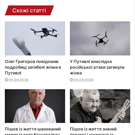
т
и
Схожі статті
Олег Григоров повідомив
У Путивлі внаслідок
подробиці загибелі жінки в
російської атаки загинула
Путивлі
жінка
05.08.2026
05.08.2026
Пішов із життя шанований
Пішов із життя знаний
медик із села Кошари Іван
педагог і музикант із