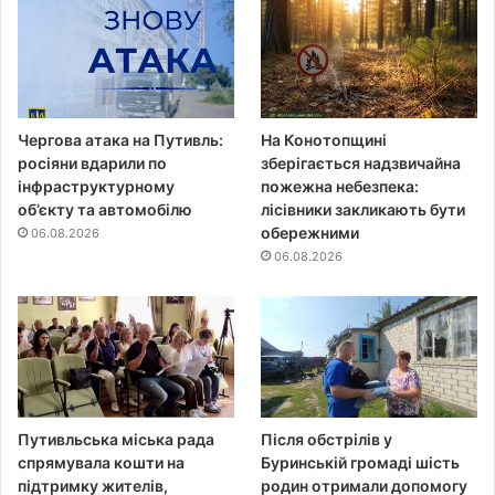
Чергова атака на Путивль:
На Конотопщині
росіяни вдарили по
зберігається надзвичайна
інфраструктурному
пожежна небезпека:
об’єкту та автомобілю
лісівники закликають бути
обережними
06.08.2026
06.08.2026
Путивльська міська рада
Після обстрілів у
спрямувала кошти на
Буринській громаді шість
підтримку жителів,
родин отримали допомогу