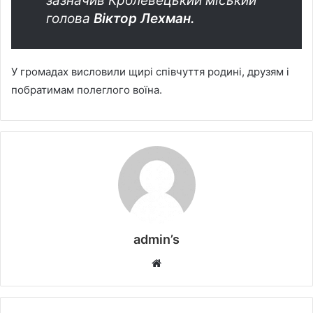
зазначив Кролевецький міський
голова
Віктор Лехман.
У громадах висловили щирі співчуття родині, друзям і
побратимам полеглого воїна.
admin’s
W
e
b