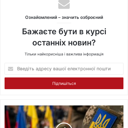
s
i
t
Ознайомлений – значить озброєний
e
Бажаєте бути в курсі
останніх новин?
Тільки найкорисніша і важлива інформація
В
в
е
д
і
т
ь
а
д
р
е