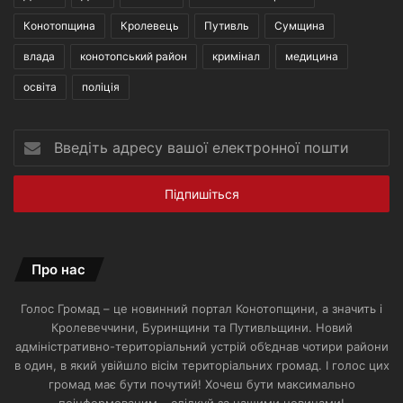
Конотопщина
Кролевець
Путивль
Сумщина
влада
конотопський район
кримінал
медицина
освіта
поліція
Введіть
адресу
вашої
електронної
пошти
Про нас
Голос Громад – це новинний портал Конотопщини, а значить і
Кролевеччини, Буринщини та Путивльщини. Новий
адміністративно-територіальний устрій об’єднав чотири райони
в один, в який увійшло вісім територіальних громад. І голос цих
громад має бути почутий! Хочеш бути максимально
поінформованим – слідкуй за нашими новинами!