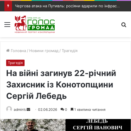
Чергова атака на Путивль: росіяни вдарили по інфраструктурному об’єкту та автомобілю
Меню
П
п
Головна
/
Новини громад
/
Трагедія
Трагедія
На війні загинув 22-річний
Захисник із Конотопщини
Сергій Лебедь
admin’s
S
02.06.2026
0
1 хвилина читання
e
n
d