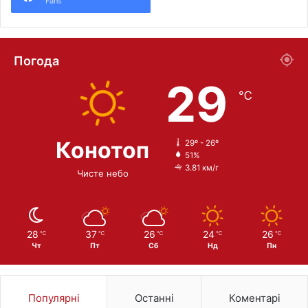
Fans
Погода
29
℃
Конотоп
29º - 26º
51%
3.81 км/г
Чисте небо
28
37
26
24
26
℃
℃
℃
℃
℃
Чт
Пт
Сб
Нд
Пн
Популярні
Останні
Коментарі