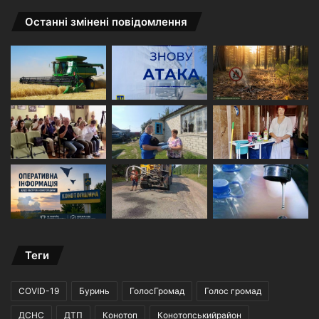
Останні змінені повідомлення
Теги
COVID-19
Буринь
ГолосГромад
Голос громад
ДСНС
ДТП
Конотоп
Конотопськийрайон