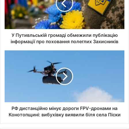
с
у
в
а
ш
о
У Путивльській громаді обмежили публікацію
ї
інформації про поховання полеглих Захисників
е
л
е
к
т
р
о
н
н
о
ї
РФ дистанційно мінує дороги FPV-дронами на
п
Конотопщині: вибухівку виявили біля села Піски
о
ш