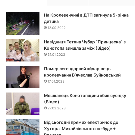
На Кролевеччині в ДТП загинула 5-річна
дитина
12.09.2022
Навідниця Тетяна Чубар “Принцеска” з
Конотопа вийшла заміж (Відео)
31.01.2023
Помер легендарний айдарівець –
кролевчанин В‘ячеслав Буйновський
17.01.2023
Мешканець Конотопщини вбив сусідку
(Відео)
27.02.2023
Від сьогодні прямих електричок до
Хутора-Михайлівського не буде +
Розклад