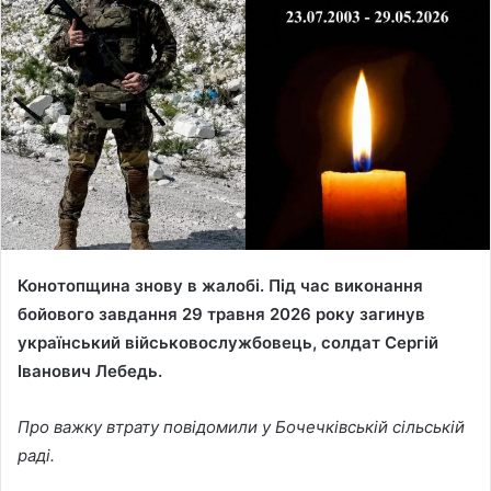
a
n
e
m
a
i
l
Конотопщина знову в жалобі. Під час виконання
бойового завдання 29 травня 2026 року загинув
український військовослужбовець, солдат Сергій
Іванович Лебедь.
Про важку втрату повідомили у Бочечківській сільській
раді.