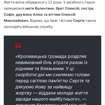
Життя воїна обірвалося у 22 роки. У загиблого Героя
залишилися
мати Валентина, брат Олексій, сестра
Софія, дружина Аліна та вітчим Олексій
Миколайович.
Відомо, що брат і вітчим
Сергія
також
проходять військову службу.
«Кролевецька громада розділяє
невимовний біль втрати разом із
рідними та близькими. У ці
скорботні дні ми схиляємо голови
перед світлою пам’яттю Сергія та
дякуємо йому за найвищу
жертву — віддане молоде життя
заради нашого майбутнього», —