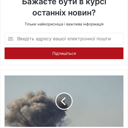
Бажаєте бути в курсі
останніх новин?
Тільки найкорисніша і важлива інформація
В
в
е
д
і
т
ь
а
д
р
е
с
у
в
а
ш