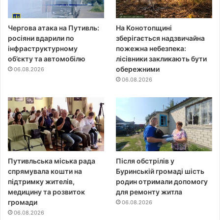
Чергова атака на Путивль:
На Конотопщині
росіяни вдарили по
зберігається надзвичайна
інфраструктурному
пожежна небезпека:
об’єкту та автомобілю
лісівники закликають бути
обережними
06.08.2026
06.08.2026
Путивльська міська рада
Після обстрілів у
спрямувала кошти на
Буринській громаді шість
підтримку жителів,
родин отримали допомогу
медицину та розвиток
для ремонту житла
громади
06.08.2026
06.08.2026