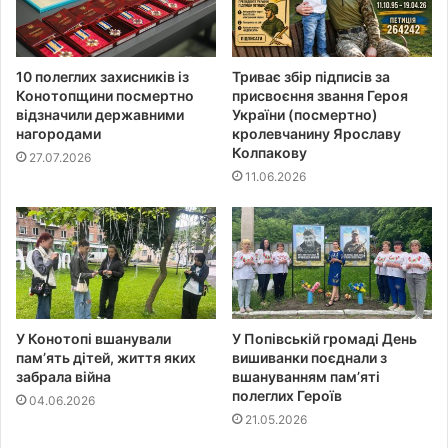
10 полеглих захисників із
Триває збір підписів за
Конотопщини посмертно
присвоєння звання Героя
відзначили державними
України (посмертно)
нагородами
кролевчанину Ярославу
Колпакову
27.07.2026
11.06.2026
У Конотопі вшанували
У Попівській громаді День
пам’ять дітей, життя яких
вишиванки поєднали з
забрала війна
вшануванням пам’яті
полеглих Героїв
04.06.2026
21.05.2026