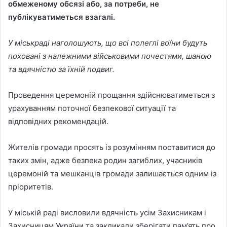
обмеженому обсязі або, за потреби, не
публікуватиметься взагалі.
У міськраді наголошують, що всі полеглі воїни будуть
поховані з належними військовими почестями, шаною
та вдячністю за їхній подвиг.
Проведення церемоній прощання здійснюватиметься з
урахуванням поточної безпекової ситуації та
відповідних рекомендацій.
Жителів громади просять із розумінням поставитися до
таких змін, адже безпека родин загиблих, учасників
церемоній та мешканців громади залишається одним із
пріоритетів.
У міській раді висловили вдячність усім Захисникам і
Захисницям України та закликали зберігати пам’ять про