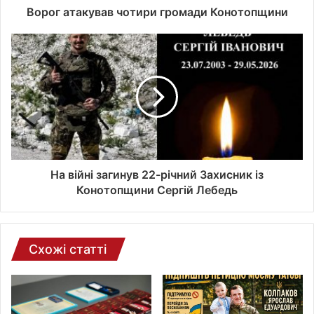
о
Ворог атакував чотири громади Конотопщини
ї
е
л
е
к
т
р
о
н
н
о
На війні загинув 22-річний Захисник із
ї
Конотопщини Сергій Лебедь
п
о
ш
т
Схожі статті
и