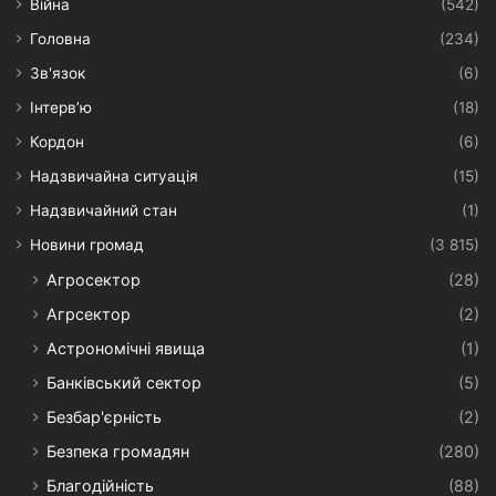
Війна
(542)
Головна
(234)
Зв'язок
(6)
Інтерв’ю
(18)
Кордон
(6)
Надзвичайна ситуація
(15)
Надзвичайний стан
(1)
Новини громад
(3 815)
Агросектор
(28)
Агрсектор
(2)
Астрономічні явища
(1)
Банківський сектор
(5)
Безбар'єрність
(2)
Безпека громадян
(280)
Благодійність
(88)