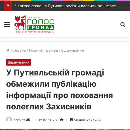
Чергова атака на Путивль: росіяни вдарили по інфраструктурному об’єкту та автомобілю
Меню
П
п
Головна
/
Новини громад
/
Вшанування
Вшанування
У Путивльській громаді
обмежили публікацію
інформації про поховання
полеглих Захисників
admin’s
S
02.06.2026
0
Менше хвилини
e