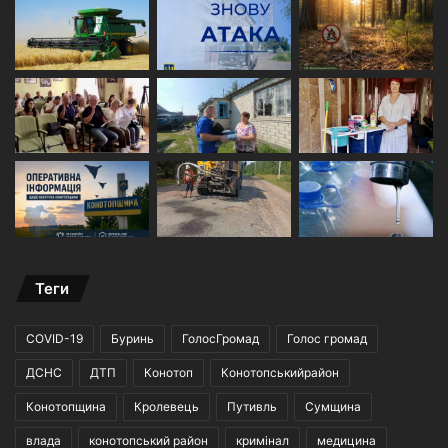
Теги
COVID-19
Буринь
ГолосГромад
Голос громад
ДСНС
ДТП
Конотоп
Конотопськийрайон
Конотопщина
Кролевець
Путивль
Сумщина
влада
конотопський район
кримінал
медицина