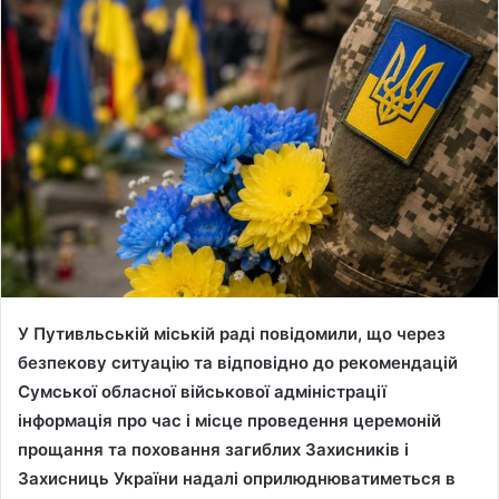
n
d
a
n
e
m
a
i
l
У Путивльській міській раді повідомили, що через
безпекову ситуацію та відповідно до рекомендацій
Сумської обласної військової адміністрації
інформація про час і місце проведення церемоній
прощання та поховання загиблих Захисників і
Захисниць України надалі оприлюднюватиметься в