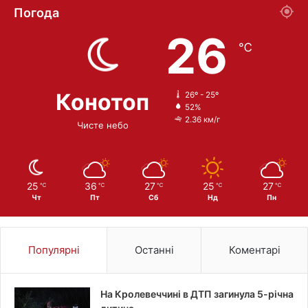
Погода
26
℃
Конотоп
26º - 25º
52%
2.36 км/г
Чисте небо
25
36
27
25
27
℃
℃
℃
℃
℃
Чт
Пт
Сб
Нд
Пн
Популярні
Останні
Коментарі
На Кролевеччині в ДТП загинула 5-річна