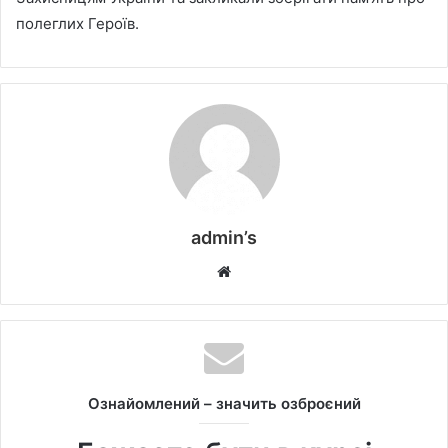
полеглих Героїв.
admin’s
W
e
b
s
i
t
Ознайомлений – значить озброєний
e