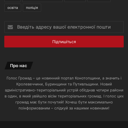
освіта
поліція
Введіть
адресу
вашої
електронної
пошти
Про нас
Голос Громад – це новинний портал Конотопщини, а значить і
Кролевеччини, Буринщини та Путивльщини. Новий
адміністративно-територіальний устрій об’єднав чотири райони
в один, в який увійшло вісім територіальних громад. І голос цих
громад має бути почутий! Хочеш бути максимально
поінформованим – слідкуй за нашими новинами!