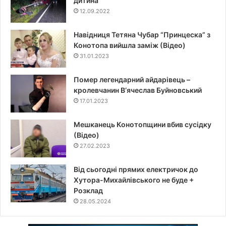
дитина
12.09.2022
Навідниця Тетяна Чубар “Принцеска” з
Конотопа вийшла заміж (Відео)
31.01.2023
Помер легендарний айдарівець –
кролевчанин В‘ячеслав Буйновський
17.01.2023
Мешканець Конотопщини вбив сусідку
(Відео)
27.02.2023
Від сьогодні прямих електричок до
Хутора-Михайлівського не буде +
Розклад
28.05.2024