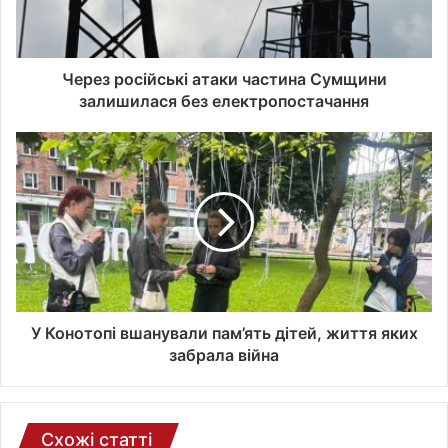
в
а
ш
о
Через російські атаки частина Сумщини
ї
залишилася без електропостачання
е
л
е
к
т
р
о
н
н
о
ї
У Конотопі вшанували пам’ять дітей, життя яких
п
забрала війна
о
ш
т
и
Схожі статті