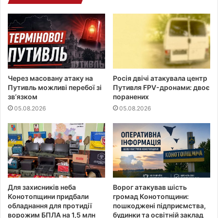
Через масовану атаку на
Росія двічі атакувала центр
Путивль можливі перебої зі
Путивля FPV-дронами: двоє
звʼязком
поранених
05.08.2026
05.08.2026
Для захисників неба
Ворог атакував шість
Конотопщини придбали
громад Конотопщини:
обладнання для протидії
пошкоджені підприємства,
ворожим БПЛА на 1,5 млн
будинки та освітній заклад