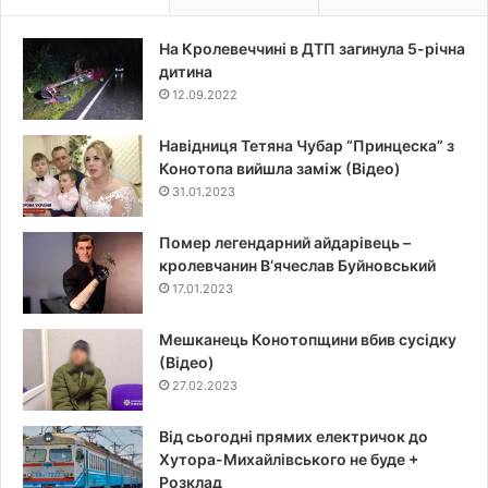
На Кролевеччині в ДТП загинула 5-річна
дитина
12.09.2022
Навідниця Тетяна Чубар “Принцеска” з
Конотопа вийшла заміж (Відео)
31.01.2023
Помер легендарний айдарівець –
кролевчанин В‘ячеслав Буйновський
17.01.2023
Мешканець Конотопщини вбив сусідку
(Відео)
27.02.2023
Від сьогодні прямих електричок до
Хутора-Михайлівського не буде +
Розклад