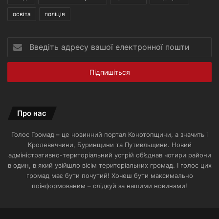
освіта
поліція
Введіть
адресу
вашої
електронної
пошти
Про нас
Голос Громад – це новинний портал Конотопщини, а значить і
Кролевеччини, Буринщини та Путивльщини. Новий
адміністративно-територіальний устрій об’єднав чотири райони
в один, в який увійшло вісім територіальних громад. І голос цих
громад має бути почутий! Хочеш бути максимально
поінформованим – слідкуй за нашими новинами!