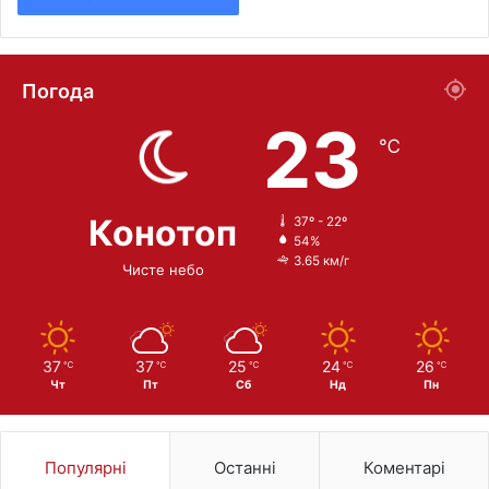
Погода
23
℃
Конотоп
37º - 22º
54%
3.65 км/г
Чисте небо
37
37
25
24
26
℃
℃
℃
℃
℃
Чт
Пт
Сб
Нд
Пн
Популярні
Останні
Коментарі