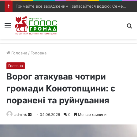
Олег Григоров повідомив подробиці загибелі жінки в Путивлі
Меню
П
п
Головна
/
Головна
Головна
Ворог атакував чотири
громади Конотопщини: є
поранені та руйнування
admin’s
S
04.06.2026
0
Менше хвилини
e
n
d