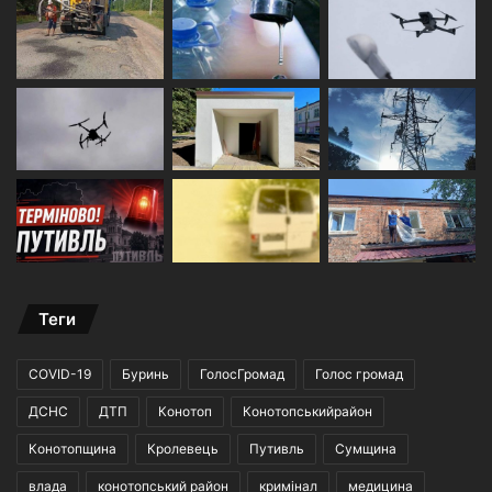
Теги
COVID-19
Буринь
ГолосГромад
Голос громад
ДСНС
ДТП
Конотоп
Конотопськийрайон
Конотопщина
Кролевець
Путивль
Сумщина
влада
конотопський район
кримінал
медицина