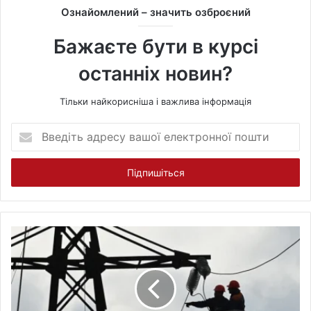
t
Ознайомлений – значить озброєний
e
Бажаєте бути в курсі
останніх новин?
Тільки найкорисніша і важлива інформація
В
в
е
д
і
т
ь
а
д
р
е
с
у