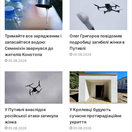
Тримайте все зарядженим і
Олег Григоров повідомив
запасайтеся водою:
подробиці загибелі жінки в
Семеніхін звернувся до
Путивлі
жителів Конотопа
05.08.2026
05.08.2026
У Путивлі внаслідок
У Кролевці будують
російської атаки загинула
сучасне протирадіаційне
жінка
укриття
05.08.2026
05.08.2026