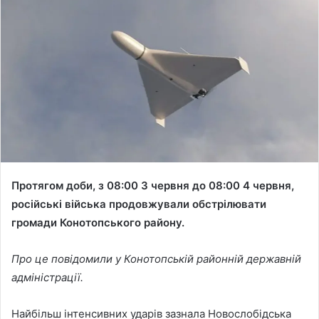
a
n
e
m
a
i
l
Протягом доби, з 08:00 3 червня до 08:00 4 червня,
російські війська продовжували обстрілювати
громади Конотопського району.
Про це повідомили у Конотопській районній державній
адміністрації.
Найбільш інтенсивних ударів зазнала Новослобідська