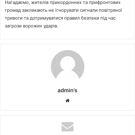
Нагадаємо, жителів прикордонних та прифронтових
громад закликають не ігнорувати сигнали повітряної
тривоги та дотримуватися правил безпеки під час
загрози ворожих ударів.
admin’s
W
e
b
s
i