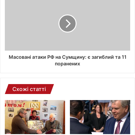
е
к
т
р
о
н
н
о
ї
Масовані атаки РФ на Сумщину: є загиблий та 11
п
поранених
о
ш
т
и
Схожі статті