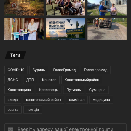
Теги
COVID-19
Буринь
ГолосГромад
Голос громад
ДСНС
ДТП
Конотоп
Конотопськийрайон
Конотопщина
Кролевець
Путивль
Сумщина
влада
конотопський район
кримінал
медицина
освіта
поліція
Введіть