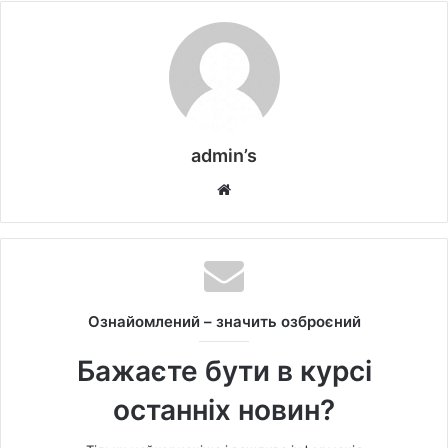
admin’s
W
e
b
s
i
t
Ознайомлений – значить озброєний
e
Бажаєте бути в курсі
останніх новин?