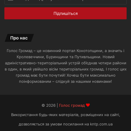
адресу
вашої
електронної
пошти
Про нас
Голос Громад – це новинний портал Конотопщини, а значить і
Кролевеччини, Буринщини та Путивльщини. Новий
адміністративно-територіальний устрій об’єднав чотири райони
в один, в який увійшло вісім територіальних громад. І голос цих
громад має бути почутий! Хочеш бути максимально
поінформованим – слідкуй за нашими новинами!
© 2026 |
Голос громад
Використання будь-яких матеріалів, розміщених на сайті,
дозволяється за умови посилання на kntp.com.ua