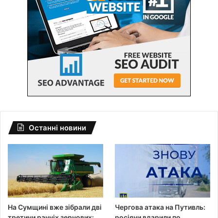
Останні новини
На Сумщині вже зібрали дві
Чергова атака на Путивль:
третини ранніх зернових:
росіяни вдарили по