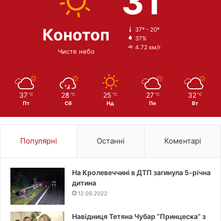
31
Конотоп
37º - 20º
37%
4.72 км/г
Чисте небо
37
28
25
27
32
℃
℃
℃
℃
℃
Пт
Сб
Нд
Пн
Вт
Популярні
Останні
Коментарі
На Кролевеччині в ДТП загинула 5-річна
дитина
12.09.2022
Навідниця Тетяна Чубар “Принцеска” з