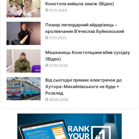
Конотопа вийшла заміж (Відео)
31.01.2023
Помер легендарний айдарівець –
кролевчанин В‘ячеслав Буйновський
17.01.2023
Мешканець Конотопщини вбив сусідку
(Відео)
27.02.2023
Від сьогодні прямих електричок до
Хутора-Михайлівського не буде +
Розклад
28.05.2024