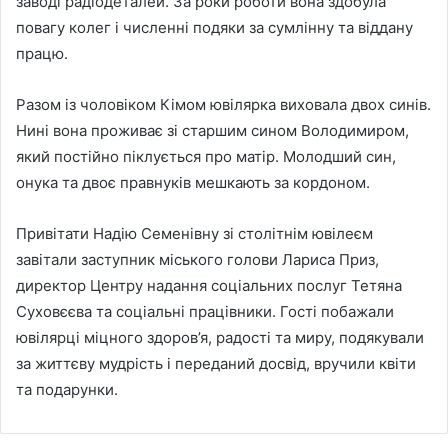
заводі радіодеталей. За роки роботи вона здобула
повагу колег і численні подяки за сумлінну та віддану
працю.
Разом із чоловіком Кімом ювілярка виховала двох синів.
Нині вона проживає зі старшим сином Володимиром,
який постійно піклується про матір. Молодший син,
онука та двоє правнуків мешкають за кордоном.
Привітати Надію Семенівну зі столітнім ювілеєм
завітали заступник міського голови
Лариса Приз
,
директор Центру надання соціальних послуг
Тетяна
Суховєєва
та соціальні працівники. Гості побажали
ювілярці міцного здоров’я, радості та миру, подякували
за життєву мудрість і переданий досвід, вручили квіти
та подарунки.