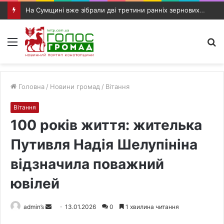
На Сумщині вже зібрали дві третини ранніх зернових: аграріям обіцяють додаткову підтримку
Меню
П
п
Головна
/
Новини громад
/
Вітання
Вітання
100 років життя: жителька
Путивля Надія Шелупініна
відзначила поважний
ювілей
admin’s
S
13.01.2026
0
1 хвилина читання
e