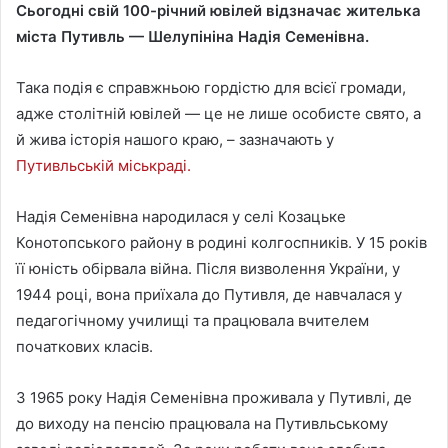
Сьогодні свій 100-річний ювілей відзначає жителька
n
міста Путивль —
Шелупініна Надія Семенівна
.
d
a
Така подія є справжньою гордістю для всієї громади,
n
e
адже столітній ювілей — це не лише особисте свято, а
m
й жива історія нашого краю, – зазначають у
a
Путивльській міськраді.
i
l
Надія Семенівна народилася у селі Козацьке
Конотопського району в родині колгоспників. У 15 років
її юність обірвала війна. Після визволення України, у
1944 році, вона приїхала до Путивля, де навчалася у
педагогічному училищі та працювала вчителем
початкових класів.
З 1965 року Надія Семенівна проживала у Путивлі, де
до виходу на пенсію працювала на Путивльському